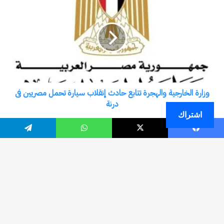
اشتراك
فيسبوك
‫X
واتساب
تيلقرام