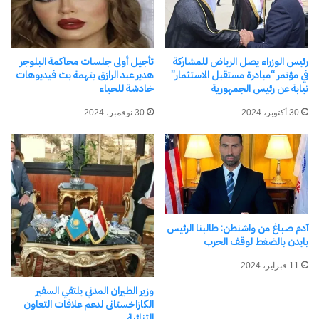
رئيس الوزراء يصل الرياض للمشاركة
تأجيل أولى جلسات محاكمة البلوجر
في مؤتمر “مبادرة مستقبل الاستثمار”
هدير عبد الرازق بتهمة بث فيديوهات
نيابة عن رئيس الجمهورية
خادشة للحياء
30 أكتوبر، 2024
30 نوفمبر، 2024
آدم صباغ من واشنطن: طالبنا الرئيس
بايدن بالضغط لوقف الحرب
11 فبراير، 2024
وزير الطيران المدني يلتقي السفير
الكازاخستانى لدعم علاقات التعاون
الثنائية