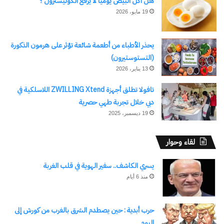
هل اكل البيض يومياً لا يرفع الكوليسترول ؟
19 مايو، 2026
يحذر الأطباء من أطعمة شائعة تؤثر على هرمون الذكورة
(التستوستيرون)
13 يناير، 2026
تافولا تطلق أجهزة ZWILLING Xtend اللاسلكية في
دبي خلال تجربة طهي حصرية
19 ديسمبر، 2025
لقاء وحوار
يسري الكاشف.. سفير الهوية في قلب الغربة
منذ 6 أيام
حرب أبدية : حين يصطدم الشرق بالغرب من كورش إلى
اليوم