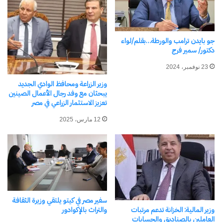
مرتبط
جو بايدن ترامب والورطة…بقلم/لواء
دكتور/ سمير فرج
23 نوفمبر، 2024
المركز الإعلامي للهيئة القومية
المركز الإعلامي للهيئة القومية
وزير الزراعة ومحافظ الوادي الجديد
لسلامة الغذاء يصدر تقريره
لسلامة الغذاء يصدر تقريره
يبحثان مع وفد رجال الأعمال الصينين
الأسبوعي الـ 17 لعام 2026
الأسبوعي الــ 5 لعام 2024
تعزيز الاستثمار الزراعي في مصر
10 مايو، 2026
4 فبراير، 2024
في "تقارير"
في "الأخبار News"
12 مارس، 2025
المركز الإعلامي للهيئة القومية
لسلامة الغذاء يصدر تقريره
سفير مصر في كيتو يلتقي وزيرة الثقافة
الأسبوعي الــ 45
والتراث بالإكوادور
وزير المالية: الخزانة تدعم مرتبات
17 ديسمبر، 2023
العاملين بالصناديق والحسابات