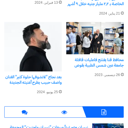
في "الأخبار News"
13 فبراير، 2024
الخاصة بـ ٢,٢ مليار جنيه خلال ٩ أشهر
21 يناير، 2024
اكتشاف المزيد من
اشترك للحصول على أحدث التدوينات المرسلة إلى بريدك
الإلكتروني.
كتابة بريدك الإلكتروني...
محافظ قنا يفتتح فاعليات قافلة
اشتراك
جامعة عين شمس الطبية بقوص
26 ديسمبر، 2023
بعد نجاح “لاتشوفها حلوة كتير” الفنان
واصف حبيب يطرح أغنيته الجديدة
25 يونيو، 2024
نيسان مصر تبدأ مبيعات “نيسان ماجنيت” المجمعة