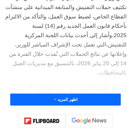
تكثيف حملات التفتيش والمتابعة الميدانية على منشآت
القطاع الخاص، لضبط سوق العمل، والتأكد من الالتزام
بأحكام قانون العمل الجديد رقم (14) لسنة
2025،وأشار إلى أحدث بيانات اللجنة المركزية
للتفتيش،التي تعمل تحت الإشراف المباشر للوزير،
وإعلانها عن نتائج الحملات التي نُفذت خلال الفترة من
14 إلى 20 يناير 2026، بالتنسيق مع مديريات العمل
بالمحافظات.
وقال إن اللجنة،أوضحت في بيان لها اليوم، أن هذه
الحملات أسفرت عن التفتيش على 3205 منشآت يعمل
اظهر المزيد
بها 57,579 عاملًا، حيث تم تحرير 1525 إنذارًا ومهلة
قانونية للمنشآت المخالفة لتوفيق أوضاعها، في إطار
منح الفرصة القانونية لتصحيح الأوضاع طبقًا لأحكام