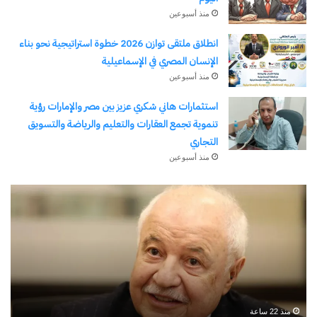
منذ أسبوعين
انطلاق ملتقى توازن 2026 خطوة استراتيجية نحو بناء
الإنسان المصري في الإسماعيلية
منذ أسبوعين
استثمارات هاني شكري عزيز بين مصر والإمارات رؤية
تنموية تجمع العقارات والتعليم والرياضة والتسويق
التجاري
منذ أسبوعين
يسري
قنا
الكاشف..
ال
سفير
من
الهوية
الت
في
إلى
قلب
الر
الغربة
رح
منذ 6 أيام