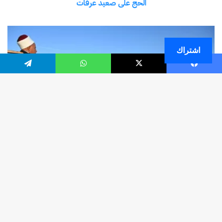
اشتراك
فيسبوك
‫X
واتساب
تيلقرام