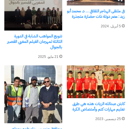
القباج تعلن مغادرة أول أفواج
حجاج الجمعيات الأهلية إلى
فى ملتقى الهناجر الثقافي … د. محمد أبو
الأراضي المقدسة 29 مايو
زيد : مصر دولة ذات حضارة متجذرة
الجاري
21 مايو، 2024
5 أبريل، 2024
في "الأخبار News"
تتويج المواهب الشابة في الدورة
الثالثة لمهرجان الفيلم المغربي القصير
بالجوال
اكتشاف المزيد من
21 مايو، 2025
اشترك للحصول على أحدث التدوينات المرسلة إلى بريدك
الإلكتروني.
كتابة بريدك الإلكتروني...
اشتراك
كابتن عبدالله الزيات هذه هي طرق
تعليم مهارات كتم وأمتصاص الكرة
25 ديسمبر، 2023
محافظ جنوب سيناء يقوم بجوله