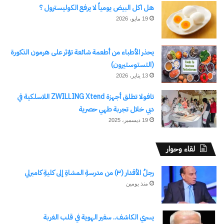
هل اكل البيض يومياً لا يرفع الكوليسترول ؟
19 مايو، 2026
يحذر الأطباء من أطعمة شائعة تؤثر على هرمون الذكورة
(التستوستيرون)
13 يناير، 2026
تافولا تطلق أجهزة ZWILLING Xtend اللاسلكية في
دبي خلال تجربة طهي حصرية
19 ديسمبر، 2025
لقاء وحوار
رجلُ الأقدار (٣) من مدرسةِ المشاةِ إلى كليةِ كامبرلي
منذ يومين
يسري الكاشف.. سفير الهوية في قلب الغربة