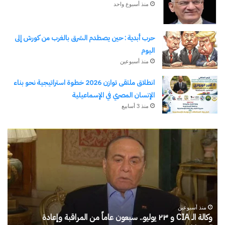
منذ أسبوع واحد
حرب أبدية : حين يصطدم الشرق بالغرب من كورش إلى
اليوم
منذ أسبوعين
انطلاق ملتقى توازن 2026 خطوة استراتيجية نحو بناء
الإنسان المصري في الإسماعيلية
منذ 3 أسابيع
الحرب
حربين
والضربة
القاضية
(٣)
ادة
منذ يومين