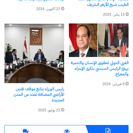
الطيب شيخ الأزهر الشريف
22 أكتوبر، 2024
15 يناير، 2025
مدبولى يستقبل رئيس مجلس
مُنظمة الطيران المدني الدولي
وأمينها العام
16 ديسمبر، 2024
في "الأخبار News"
العربي الدولي لحقوق الإنسان والتنمية
يهنئ الرئيس السيسي بذكرى الإسراء
والمعراج
اكتشاف المزيد من
6 فبراير، 2024
رئيس الوزراء يتابع موقف تقنين
اشترك للحصول على أحدث التدوينات المرسلة إلى بريدك
الأراضي المضافة لعدد من المدن
الجديدة
الإلكتروني.
كتابة بريدك الإلكتروني...
21 يوليو، 2025
اشتراك