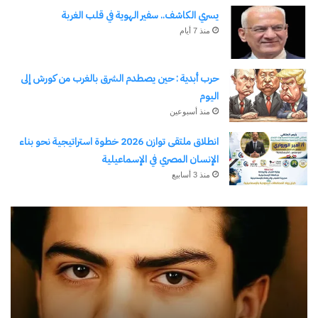
يسري الكاشف.. سفير الهوية في قلب الغربة
منذ 7 أيام
حرب أبدية : حين يصطدم الشرق بالغرب من كورش إلى
اليوم
منذ أسبوعين
انطلاق ملتقى توازن 2026 خطوة استراتيجية نحو بناء
الإنسان المصري في الإسماعيلية
منذ 3 أسابيع
رجلُ
طل
الأقدار
أبو
(٣)
يك
من
ال
مدرسةِ
يبد
المشاةِ
بف