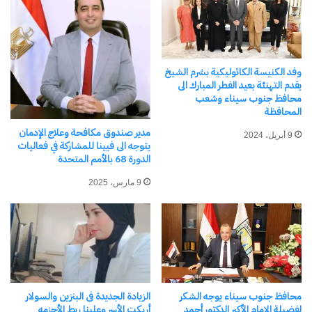
معجب بهذه:
وفد الكنيسة الكاثوليكية بشرم الشيخ
يقدم التهنئة بعيد الفطر المبارك الى
محافظ جنوب سيناء وشعب
المحافظة
مرتبط
مدير صندوق مكافحة وعلاج الإدمان
9 أبريل، 2024
يتوجه الى فيينا للمشاركة في فعاليات
الدورة 68 بالأمم المتحدة
9 مارس، 2025
وزير الطيران المدني يشهد
وزير الطيران المدني يلتقي
حفل تخرج طلبة المراقبة
السفراء الجدد ويستعرض جهود
الجوية من دولة اليمن الشقيقة
الدولة لتطوير القطاع
21 أكتوبر، 2025
23 يوليو، 2025
في "عالم"
في "الأخبار News"
محافظ جنوب سيناء يوجه الشكر
الزيادة الجديدة فى البنزين والسولار
لفضيلة الإمام الأكبر الدكتور أحمد
أربكت الأسر وعلينا ربط الأحزمه