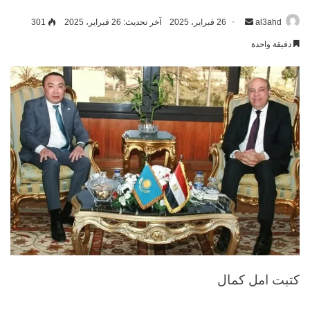
al3ahd
أرسل
26 فبراير، 2025
آخر تحديث: 26 فبراير، 2025
301
بريدا
دقيقة واحدة
إلكترونيا
كتبت امل كمال