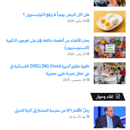
هل اكل البيض يومياً لا يرفع الكوليسترول ؟
19 مايو، 2026
يحذر الأطباء من أطعمة شائعة تؤثر على هرمون الذكورة
(التستوستيرون)
13 يناير، 2026
تافولا تطلق أجهزة ZWILLING Xtend اللاسلكية في
دبي خلال تجربة طهي حصرية
19 ديسمبر، 2025
لقاء وحوار
رجلُ الأقدار (٣) من مدرسةِ المشاةِ إلى كليةِ كامبرلي
منذ 23 ساعة