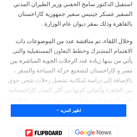
استقبل الدكتور سامح الحفني وزير الطيران المدني
السفير عسكر جينيس سفير جمهورية كازاخستان
بالقاهرة وذلك بمقر ديوان عام الوزارة .
وخلال اللقاء، تم مناقشة عدد من الموضوعات ذات
الاهتمام المشترك وخطط التعاون المستقبلية والتى
يأتي من بينها زيادة عدد الرحلات الجوية المباشرة بين
مصر و كازاخستان لتشجيع حركة السياحة والسفر ،
بالإضافة إلى دراسة إمكانية تشغيل رحلات شحن جوي
بين القاهرة وألماتي كونها من أكبر المدن كازاخستانية
الأمر الذي يمثل خطوة إستراتيجية داعمة لحركة التبادل
التجاري بين مصر ومنطقة آسيا الوسطى.
اظهر المزيد
وفى هذا السياق، أوضح الدكتور سامح الحفني أن هذه
الخطوة تأتي في ضوء خطه وزارة الطيران المدني