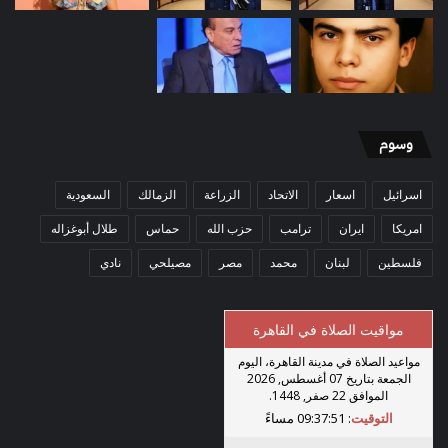
وسوم
اسرائيل
اسعار
الاتحاد
الزراعة
الزمالك
السعودية
امريكا
ايران
ترامب
حزب الله
حماس
طلال أبوغزاله
فلسطين
لبنان
محمد
مصر
مصيلحي
نادي