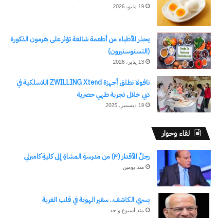
19 مايو، 2026
يحذر الأطباء من أطعمة شائعة تؤثر على هرمون الذكورة
(التستوستيرون)
13 يناير، 2026
نسخ الرابط
تافولا تطلق أجهزة ZWILLING Xtend اللاسلكية في
دبي خلال تجربة طهي حصرية
19 ديسمبر، 2025
لقاء وحوار
رجلُ الأقدار (٣) من مدرسةِ المشاةِ إلى كليةِ كامبرلي
منذ يومين
يسري الكاشف.. سفير الهوية في قلب الغربة
منذ أسبوع واحد