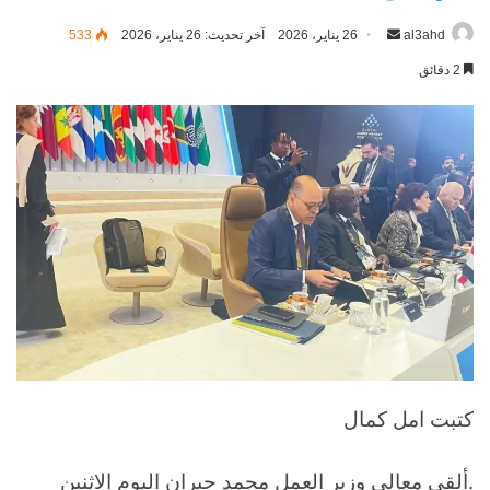
al3ahd
أرسل
26 يناير، 2026
آخر تحديث: 26 يناير، 2026
533
بريدا
2 دقائق
إلكترونيا
كتبت امل كمال
.ألقى معالي وزير العمل محمد جبران اليوم الاثنين