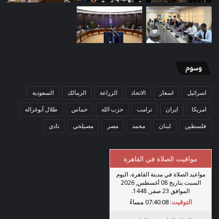
وسوم
اسرائيل
اسعار
الاتحاد
الزراعة
الزمالك
السعودية
امريكا
ايران
ترامب
حزب الله
حماس
طلال أبوغزاله
فلسطين
لبنان
محمد
مصر
مصيلحي
نادي