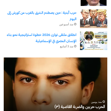
حرب أبدية : حين يصطدم الشرق بالغرب من كورش إلى
اليوم
منذ أسبوعين
انطلاق ملتقى توازن 2026 خطوة استراتيجية نحو بناء
الإنسان المصري في الإسماعيلية
منذ 3 أسابيع
رجلُ
طل
الأقدار
أبو
(٣)
يك
من
ال
مدرسةِ
يبد
المشاةِ
بف
إلى
منذ يومين
كليةِ
رجلُ الأقدار (٣) من مدرسةِ المشاةِ إلى كليةِ كامبرلي
ط
كامبرلي