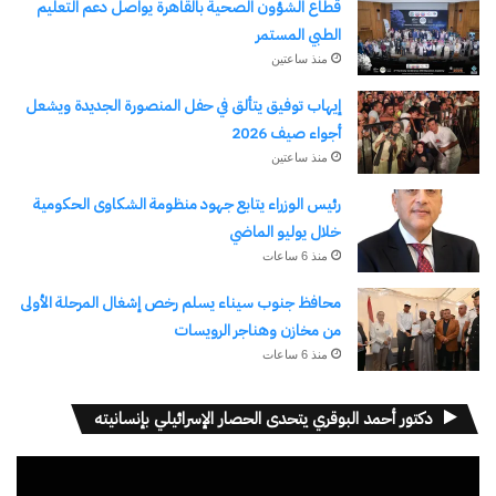
قطاع الشؤون الصحية بالقاهرة يواصل دعم التعليم
الطبي المستمر
معجب بهذه:
منذ ساعتين
جاري
إيهاب توفيق يتألق في حفل المنصورة الجديدة ويشعل
التحميل…
أجواء صيف 2026
منذ ساعتين
مرتبط
رئيس الوزراء يتابع جهود منظومة الشكاوى الحكومية
خلال يوليو الماضي
منذ 6 ساعات
محافظ جنوب سيناء يسلم رخص إشغال المرحلة الأولى
من مخازن وهناجر الرويسات
وزير العمل يشارك في فعاليات
كلمه وزير الأوقاف في الجلسة
النسخة الثالثة من المؤتمر
الافتتاحية للمؤتمر الدولي
منذ 6 ساعات
الدولي لسوق العمل بالرياض
التاسع لوزراء الأوقاف والشئون
غدًا الاثنين
الإسلامية بمكة المكرمة
دكتور أحمد البوقري يتحدى الحصار الإسرائيلي بإنسانيته
25 يناير، 2026
7 أغسطس، 2024
في "تقارير"
في "الأخبار News"
مشغل