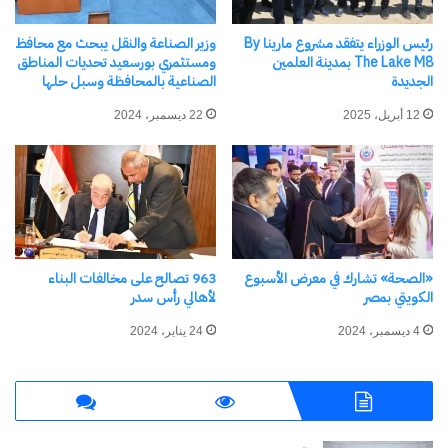
للتشغيل، لتيسير الربط بين أصحاب الأعمال والباحثين
عن فرص العمل محليًا ودوليًا.
رئيس الوزراء يتفقد مشروع مارينا By
وزير الصناعة والنقل يبحث مع محافظ
The Lake M8 بمدينة العلمين
ومستثمري بورسعيد تحديات المناطق
الجديدة
الصناعية بالمحافظة وسبل حلها
أكد أن تمكين المرأة اقتصاديًا يحظى بأولوية خاصة،
12 أبريل، 2025
22 ديسمبر، 2024
من خلال التوسع في فرص التدريب والتشغيل، وتشجيع
ريادة الأعمال النسائية، وتطبيق أنماط العمل المرنة.
اختتم كلمته بالتأكيد على أن مصر ماضية بخطى
ثابتة نحو بناء سوق عمل حديث يحقق التنمية
«الصحة» تشارك في معرض الأسبوع
963 تصالح على مخالفات البناء
المستدامة ويواكب متطلبات المستقبل تحت قيادة
الكويتي بمصر
لأهالي رأس سدر
فخامة الرئيس عبدالفتاح السيسي رئيس الجمهورية..
4 ديسمبر، 2024
24 يناير، 2024
شارك هذا الموضوع:
فيس بوك
X