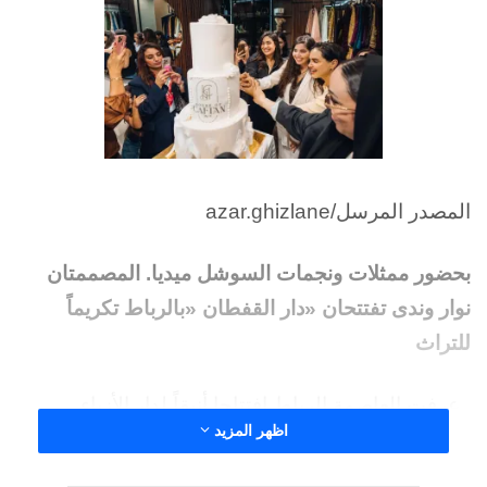
المصدر المرسل/azar.ghizlane
بحضور ممثلات ونجمات السوشل ميديا. المصممتان
نوار وندى تفتتحان «دار القفطان «بالرباط تكريماً
للتراث
عرفت العاصمة الرباط افتتاحا أنيقاً لدار الأزياء
اظهر المزيد
الجديدة الخاص بالمصممتين الشابتين ندى ونوار، في
حفل بهيج جمع بين التألق المغربي الأصيل ولمسات