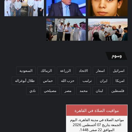
وسوم
اسرائيل
اسعار
الاتحاد
الزراعة
الزمالك
السعودية
امريكا
ايران
ترامب
حزب الله
حماس
طلال أبوغزاله
فلسطين
لبنان
محمد
مصر
مصيلحي
نادي