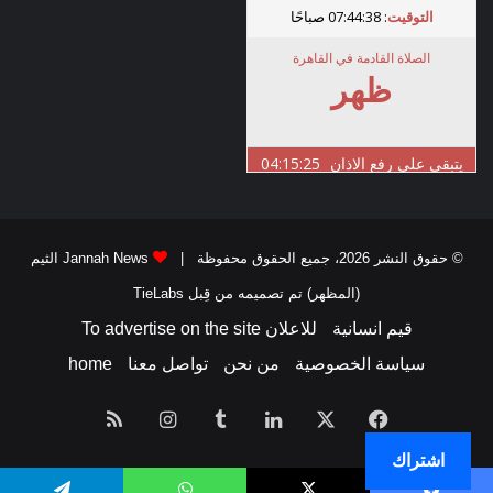
© حقوق النشر 2026، جميع الحقوق محفوظة |
Jannah News الثيم
(المظهر) تم تصميمه من قِبل TieLabs
قيم انسانية
للاعلان To advertise on the site
سياسة الخصوصية
من نحن
تواصل معنا
home
فيسبوك
‫X
لينكدإن
انستقرام
ملخص
اشتراك
الموقع