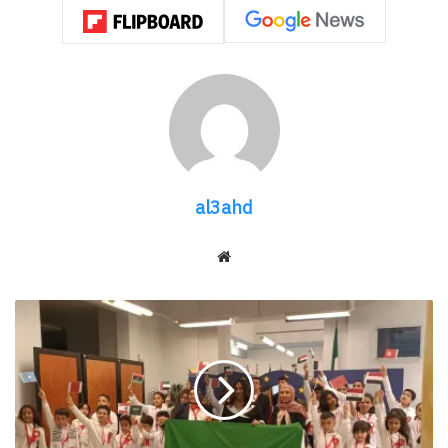
الإبداع العصري، بحضور لافت لعدد من النجوم
والمشاهير من عالم التمثيل والرياضة ومواقع التواصل
الاجتماعي
.
الحدث، الذي أشرفت على تنظيمه إلهام رزوق، اتّسم
بأجواء راقية وتنظيم محكم، حيث تحول فضاء الافتتاح
al3ahd
إلى لوحة فنية تجمع بين الأصالة المغربية والفخامة
المعاصرة
.
موقع
الويب
وقد تميز الحفل بحضور شخصيات بارزة، من بينها
الجامعة
الفنانة والمخرجة المغربية القديرة ماجدة بنكيران،
العربية
الممثلة وداد المنيعي، والممثلة سارة فارس، إلى جانب
تحتفل
بالذكرى
حارسة المنتخب الوطني النسوي لكرة القدم هند
80
الحسناوي، وعدد من المؤثرات المعروفات على مواقع
لتأسيسها..