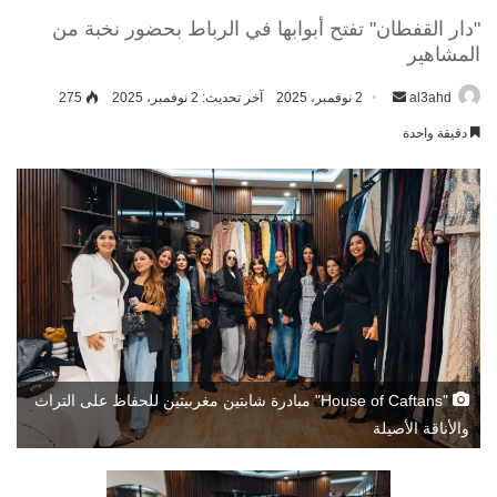
"دار القفطان" تفتح أبوابها في الرباط بحضور نخبة من
المشاهير
al3ahd
أرسل
2 نوفمبر، 2025
آخر تحديث: 2 نوفمبر، 2025
275
بريدا
دقيقة واحدة
إلكترونيا
"House of Caftans" مبادرة شابتين مغربيتين للحفاظ على التراث
والأناقة الأصيلة