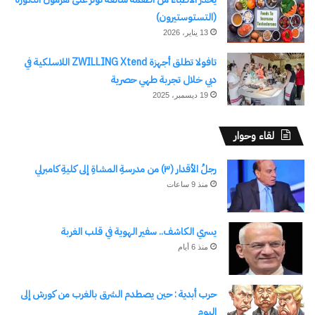
(التستوستيرون)
13 يناير، 2026
تافولا تطلق أجهزة ZWILLING Xtend اللاسلكية في
دبي خلال تجربة طهي حصرية
19 ديسمبر، 2025
لقاء وحوار
رجلُ الأقدار (٣) من مدرسةِ المشاةِ إلى كليةِ كامبرلي
منذ 9 ساعات
يسري الكاشف.. سفير الهوية في قلب الغربة
منذ 6 أيام
حرب أبدية : حين يصطدم الشرق بالغرب من كورش إلى
اليوم