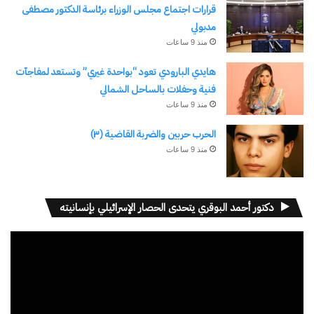
قرارات اجتماع مجلس الوزراء برئاسة الدكتور مصطفى
مدبولي
منذ 9 ساعات
ندوة بالفيوم تناقش ” الصناعات
اليدوية وإحياء الحرف التراثية “
هايدي البارودي تعود “بواحدة غيري” وتستعد لمفاجآت
11 يناير، 2024
فنية وحفلات بالساحل الشمالي
في "الأخبار News"
منذ 9 ساعات
الحرب حربين والضربة القاضية (٣)
منذ 9 ساعات
اكتشاف المزيد من
اشترك للحصول على أحدث التدوينات المرسلة إلى بريدك
دكتور أحمد البوقري يتحدى الحصار الإسرائيلي بإنسانيته
الإلكتروني.
كتابة بريدك الإلكتروني...
مشغل
اشتراك
الفيديو