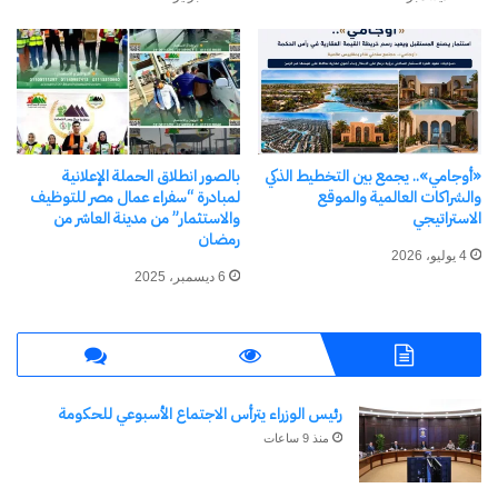
معجب بهذه:
مرتبط
«أوجامي».. يجمع بين التخطيط الذكي
بالصور انطلاق الحملة الإعلانية
والشراكات العالمية والموقع
لمبادرة “سفراء عمال مصر للتوظيف
الاستراتيجي
والاستثمار” من مدينة العاشر من
رمضان
4 يوليو، 2026
6 ديسمبر، 2025
وزيرة التضامن الاجتماعي
محافظ جنوب سيناء يتفقد قرية
ومحافظ جنوب سيناء يتفقدان
التراث البدوي ويشيد بجهود
القرية التراثية بمدينة شرم
العارضات ويؤكد دعمه الكامل
الشيخ
للحرف التراثية
29 أكتوبر، 2025
14 أبريل، 2025
رئيس الوزراء يترأس الاجتماع الأسبوعي للحكومة
في "تقارير"
في "الأخبار News"
منذ 9 ساعات