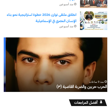
منذ أسبوعين
انطلاق ملتقى توازن 2026 خطوة استراتيجية نحو بناء
الإنسان المصري في الإسماعيلية
منذ أسبوعين
رجلُ
طل
الأقدار
أبو
(٣)
يك
من
ال
مدرسةِ
يبد
المشاةِ
بف
إلى
منذ 9 ساعات
كليةِ
رجلُ الأقدار (٣) من مدرسةِ المشاةِ إلى كليةِ كامبرلي
ط
كامبرلي
أفضل المراجعات