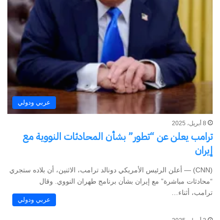
عربي ودولي
8 أبريل، 2025
ترامب يعلن عن “تطور” بشأن المحادثات النووية مع
إيران
(CNN) — أعلن الرئيس الأمريكي دونالد ترامب، الاثنين، أن بلاده ستجري
“محادثات مباشرة” مع إيران بشأن برنامج طهران النووي. وقال
ترامب، أثناء…
عربي ودولي