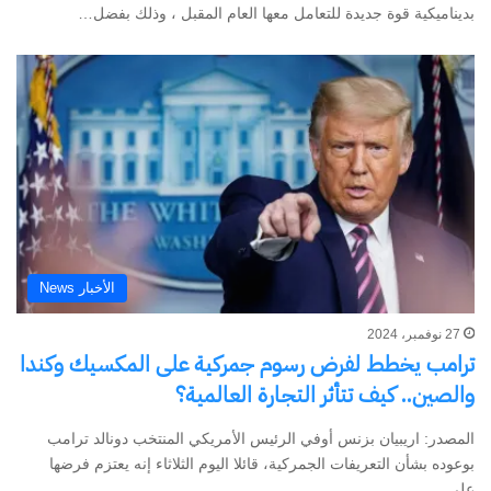
بديناميكية قوة جديدة للتعامل معها العام المقبل ، وذلك بفضل…
الأخبار News
27 نوفمبر، 2024
ترامب يخطط لفرض رسوم جمركية على المكسيك وكندا
والصين.. كيف تتأثر التجارة العالمية؟
المصدر: اريبيان بزنس أوفي الرئيس الأمريكي المنتخب دونالد ترامب
بوعوده بشأن التعريفات الجمركية، قائلا اليوم الثلاثاء إنه يعتزم فرضها
على…