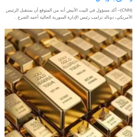
(CNN)– أكد مسؤول في البيت الأبيض أنه من المتوقع أن يستقبل الرئيس
الأمريكي، دونالد ترامب رئيس الإدارة السورية الحالية أحمد الشرع…