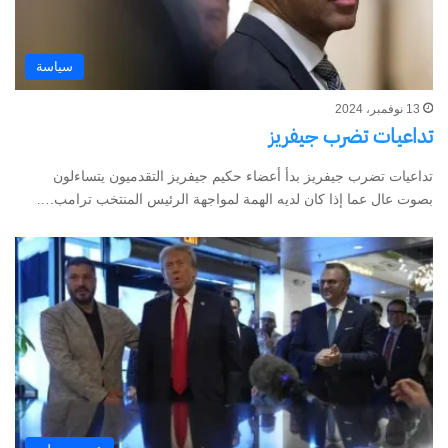
سياسة
13 نوفمبر، 2024
تداعيات تضرب جيفريز
تداعيات تضرب جيفريز بدأ أعضاء حكيم جيفريز التقدميون يتساءلون
بصوت عال عما إذا كان لديه الهمة لمواجهة الرئيس المنتخب ترامب.…