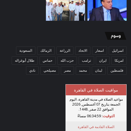
وسوم
اسرائيل
اسعار
الاتحاد
الزراعة
الزمالك
السعودية
امريكا
ايران
ترامب
حزب الله
حماس
طلال أبوغزاله
فلسطين
لبنان
محمد
مصر
مصيلحي
نادي