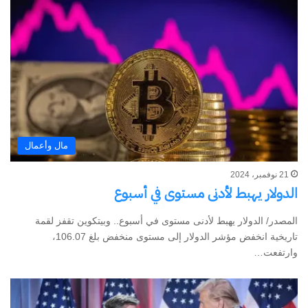
مال وأعمال
21 نوفمبر، 2024
الدولار يهبط لأدنى مستوى في أسبوع
المصدر/ الدولار يهبط لأدنى مستوى في أسبوع.. وبيتكوين تقفز لقمة
تاريخية انخفض مؤشر الدولار إلى مستوى منخفض بلغ 106.07،
وارتفعت…