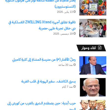
يحذر الأطباء من أطعمة شائعة تؤثر على هرمون الذكورة
(التستوستيرون)
13 يناير، 2026
تافولا تطلق أجهزة ZWILLING Xtend اللاسلكية في
دبي خلال تجربة طهي حصرية
19 ديسمبر، 2025
لقاء وحوار
رجلُ الأقدار (٣) من مدرسةِ المشاةِ إلى كليةِ كامبرلي
منذ 20 ساعة
يسري الكاشف.. سفير الهوية في قلب الغربة
منذ 7 أيام
حرب أبدية : حين يصطدم الشرق بالغرب من كورش إلى
اليوم