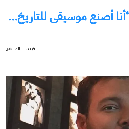
“أنا أصنع موسيقى للتاريخ…
330
2 دقائق