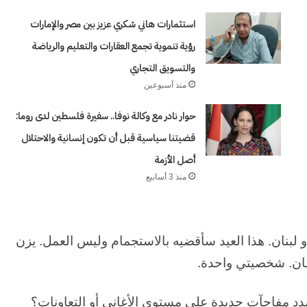
٢٣
يوليو..
استثمارات هاني شكري عزيز بين مصر والإمارات
منذ أسبوعين
سبعون
غرب من كورش
وكالة الـ CIA و ٢٣ يوليو.. سبعون عاماً من المراقبة
رؤية تنموية تجمع العقارات والتعليم والرياضة
عاماً
وإعادة الحسابات
والتسويق التجاري
من
منذ أسبوعين
المراقبة
وإعادة
حوار نادر مع وكالة نوفا.. سفيرة فلسطين لدى روما:
الحسابات
قضيتنا سياسية قبل أن تكون إنسانية والاحتلال
أصل الأزمة
منذ 3 أسابيع
لبنان. هذا العيد سأقضيه بالاستجمام وليس العمل. يزن
لفان. شخصيتي واحدة.
د مفاجآت جديدة على مستوى الأغاني أو التعاونات؟