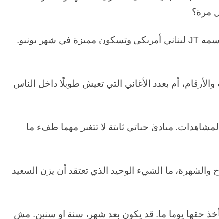
 مرة؟
جديدي مختلف. فأنا احضر اغنية اسمها مع دي جي اسمه JT لبناني أمريكي وتسكون مميزة في شهر يونيو.
لأرقام، أم بعدد الأغاني التي تعيش طويلًا داخل الناس
اهدات. مبادئ حياتي ثابتة لا تتغير مهما طفء ما
 والشهرة، ما الشيء الوحيد الذي تعتقد أن يزن السعيد
ذ حقها يوما ما. قد يكون بعد شهر، سنة او سنين. مش