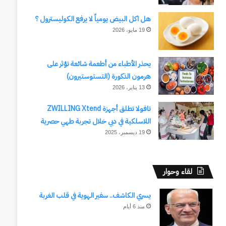
هل اكل البيض يومياً لا يرفع الكوليسترول ؟
19 مايو، 2026
يحذر الأطباء من أطعمة شائعة تؤثر على
هرمون الذكورة (التستوستيرون)
13 يناير، 2026
تافولا تطلق أجهزة ZWILLING Xtend
اللاسلكية في دبي خلال تجربة طهي حصرية
19 ديسمبر، 2025
لقاء وحوار
يسري الكاشف.. سفير الهوية في قلب الغربة
منذ 6 أيام