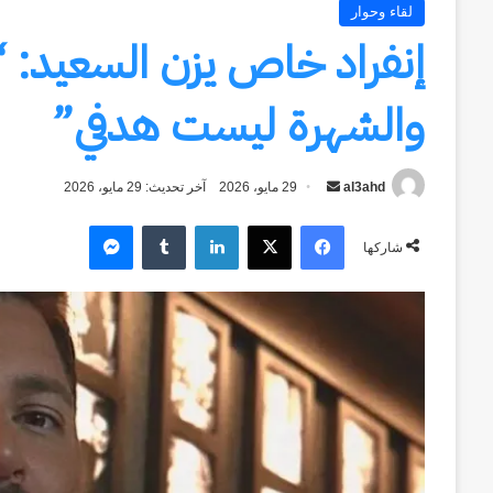
لقاء وحوار
إنفراد خاص يزن السعيد: 
والشهرة ليست هدفي”
al3ahd
أرسل
29 مايو، 2026
آخر تحديث: 29 مايو، 2026
بريدا
فيسبوك
‫X
لينكدإن
ماسنجر
إلكترونيا
شاركها