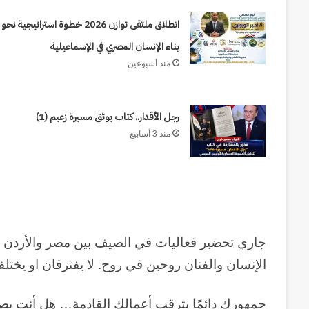
يصطدم
الشرق
انطلاق ملتقى توازن 2026 خطوة استراتيجية نحو
منذ أسبوعين
بالغرب
حرب أبدية : حين يصطدم الشرق بال
بناء الإنسان المصري في الإسماعيلية
من
إلى اليوم
منذ أسبوعين
كورش
إلى
اليوم
رجل الأقدار.. كتاب يوثق مسيرة زعيم (1)
منذ 3 أسابيع
جاري تحضير فعاليات في الصيف بين مصر والأردن و 
الإنسان والفنان روحين في روح. لا يفترقان او يخت
جمهورك دائمًا يترقب أعمالك القادمة… هل أنت بصد