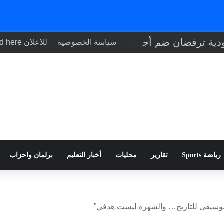
إيطاليا والسعودية ترفضان ضم أجزاء من الضفة الغربية وفرض قيود في هرمز
سياسة الخصوصية
للاعلان Your ad here
رياضة Sports
تقارير
محليات
أخبار التعليم
برلمان واحزاب
 موسيقى للتاريخ… والشهرة ليست هدفي”