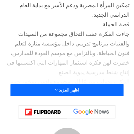
تمكين المرأة المصرية ودعم الأسر مع بداية العام
الدراسي الجديد.
قصة الحملة
جاءت الفكرة عقب التحاق مجموعة من السيدات
والفتيات ببرنامج تدريبي داخل مؤسسة منارة لتعلم
فنون الخياطة. وبالتزامن مع موسم العودة للمدارس،
خطرت لهن فكرة استثمار المهارات التي اكتسبنها في
إنتاج شنط مدرسية يدوية الصنع.
الفكرة تحولت سريعًا إلى مشروع واقعي ضخم، جمع
اظهر المزيد
بين تمكين المرأة اقتصاديًا ودعم العملية التعليمية لآلاف
الأطفال، ليكون نموذجًا يحتذى به في المبادرات
المجتمعية.
نتائج ملموسة
بجهود هؤلاء السيدات والفتيات، تمكّن فريق العمل من