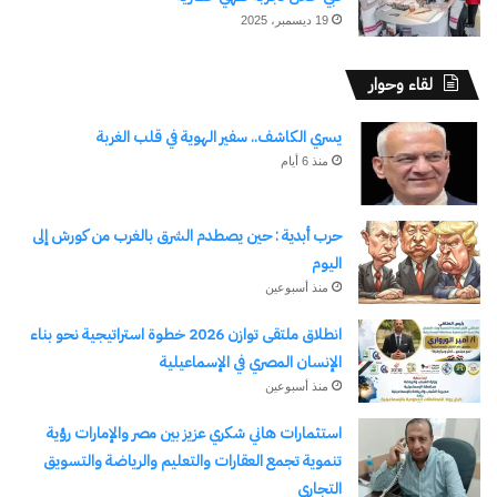
19 ديسمبر، 2025
لقاء وحوار
يسري الكاشف.. سفير الهوية في قلب الغربة
منذ 6 أيام
حرب أبدية : حين يصطدم الشرق بالغرب من كورش إلى
اليوم
منذ أسبوعين
انطلاق ملتقى توازن 2026 خطوة استراتيجية نحو بناء
الإنسان المصري في الإسماعيلية
منذ أسبوعين
استثمارات هاني شكري عزيز بين مصر والإمارات رؤية
تنموية تجمع العقارات والتعليم والرياضة والتسويق
التجاري