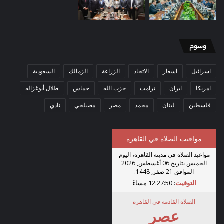
وسوم
اسرائيل
اسعار
الاتحاد
الزراعة
الزمالك
السعودية
امريكا
ايران
ترامب
حزب الله
حماس
طلال أبوغزاله
فلسطين
لبنان
محمد
مصر
مصيلحي
نادي