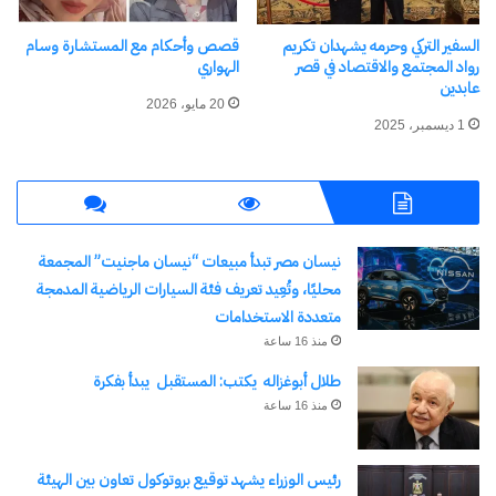
افتتاح فعاليات المؤتمر العام
تشارك في المائدة المستديرة
العاشر لمنظمة المرأة العربية
للقادة
السفير التركي وحرمه يشهدان تكريم
قصص وأحكام مع المستشارة وسام
5 مايو، 2025
9 نوفمبر، 2024
رواد المجتمع والاقتصاد في قصر
الهواري
في "الأخبار News"
في "مال وأعمال"
عابدين
20 مايو، 2026
1 ديسمبر، 2025
القباج تفتتح أول فرع لسلسة
نيسان مصر تبدأ مبيعات “نيسان ماجنيت” المجمعة
مطاعم الأخوة الإنسانية ”
فراتللو”
محليًا، وتُعِيد تعريف فئة السيارات الرياضية المدمجة
10 يناير، 2024
متعددة الاستخدامات
في "الأخبار News"
منذ 16 ساعة
طلال أبوغزاله يكتب: المستقبل يبدأ بفكرة
منذ 16 ساعة
اكتشاف المزيد من
رئيس الوزراء يشهد توقيع بروتوكول تعاون بين الهيئة
اشترك للحصول على أحدث التدوينات المرسلة إلى بريدك