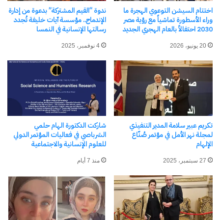
“إيديها بدأت الحلم.. وإحنا كلنا نقدر نكمّله
اختتام السيشن التوعوي الهجرة ما
ندوة “القيم المشتركة” بدعوة من إدارة
وراء الأسطورة تماشياً مع رؤية مصر
الإندماج.. مؤسسة آيات خليفة تُجدد
2030 احتفالاً بالعام الهجري الجديد
رسالتها الإنسانية في النمسا
شارك هذا الموضوع:
20 يونيو، 2026
4 نوفمبر، 2025
فيس بوك
X
معجب بهذه:
تكريم عبير سلامة المدير التنفيذي
شاركت الدكتورة الهام حلمي
لمجلة نهر الأمل في مؤتمر صُنّاع
الشرباصي في فعاليات المؤتمر الدولي
الإلهام
للعلوم الإنسانية والاجتماعية
مرتبط
27 سبتمبر، 2025
منذ 7 أيام
وزيرة التضامن الاجتماعي تشهد
وزيرة التضامن الاجتماعي