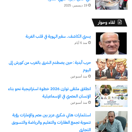
19 ديسمبر، 2025
لقاء وحوار
يسري الكاشف.. سفير الهوية في قلب الغربة
منذ 6 أيام
حرب أبدية : حين يصطدم الشرق بالغرب من كورش إلى
اليوم
منذ أسبوعين
انطلاق ملتقى توازن 2026 خطوة استراتيجية نحو بناء
الإنسان المصري في الإسماعيلية
منذ أسبوعين
استثمارات هاني شكري عزيز بين مصر والإمارات رؤية
تنموية تجمع العقارات والتعليم والرياضة والتسويق
التجاري