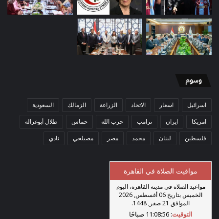
وسوم
اسرائيل
اسعار
الاتحاد
الزراعة
الزمالك
السعودية
امريكا
ايران
ترامب
حزب الله
حماس
طلال أبوغزاله
فلسطين
لبنان
محمد
مصر
مصيلحي
نادي