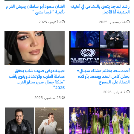
راشد الماجد يتغنى بالنشامى في أغنيته
الفنان سعود أبو سلطان يعيش الغرام
الجديدة أنا الأصل
بأغنية ” فيما مضى “
24 ديسمبر، 2025
9 أكتوبر، 2025
مرتبط
أحمد سعد يختتم «شتاء مدينتي»
حبيبة عوض صوت شاب يحقق
“مرحبا بيك”.. إينيز وريم تضعان
مصطفى كامل يطرح أغنية
بحفل كامل العدد ويصعد بأولاده
معادلة الطرب والإنشاد ويتوج بلقب
بصمتهما الفنية في كأس العالم
جديدة من ألبومه بعنوان أنا
الصغار على المسرح
“ملكة جمال سوبر ستارز العرب
النسوية بالمغرب
الصياد .. فيديو
2025”
7 فبراير، 2026
19 أكتوبر، 2025
23 يوليو، 2026
في "رياضة Sports"
في "ثقافة وفنون"
25 سبتمبر، 2025