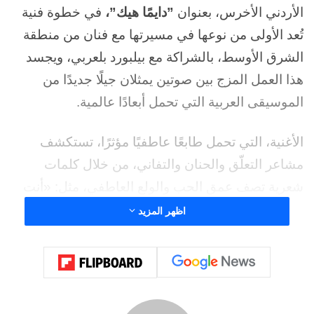
الأردني الأخرس، بعنوان
”دايمًا هيك”،
في خطوة فنية
تُعد الأولى من نوعها في مسيرتها مع فنان من منطقة
الشرق الأوسط، بالشراكة مع
بيلبورد بلعربي، ويجسد
هذا العمل المزج بين صوتين يمثلان جيلًا جديدًا من
الموسيقى العربية التي تحمل أبعادًا عالمية
.
الأغنية، التي تحمل طابعًا عاطفيًا مؤثرًا، تستكشف
مشاعر التعلّق والحنان والتفاني، من خلال كلمات
شعرية تصف عمق الحب والولع العاطفي، مثل: «أنت
تجعلني مجنونًا/مجنونة، لا تفارق أفكاري» و«عبرتُ
اظهر المزيد
نجوم السماء لأجد شخصًا مثلك». وقد تم تقديمها لأول
مرة في عرض حي ديسمبر الماضي بـ
Dubai Festival
Mall
، حيث فاجأ الثنائي الجمهور بأداء حصري قبل
الإصدار الرسمي، وسط تفاعل جماهيري واسع ساهم