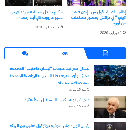
متي بشاي: مبادرة “مصنعك
إطلاق الدورة الأولى من ” إيدن فاشن
حكيم يشعل خيمة «تنورة» في جي
دايما شغال” تحارب البطالة
كوتور ” في مراكش بحضور مصمّمات
دبليو ماريوت ثاني أيام رمضان
وتزيد معدل الناتج المحلي
من أوروبا
الإجمالي
16 فبراير، 2026
7 أغسطس، 2024
1 فبراير، 2026
في "الأخبار News"
اكتشاف المزيد من
نيسان مصر تبدأ مبيعات “نيسان ماجنيت” المجمعة
محليًا، وتُعِيد تعريف فئة السيارات الرياضية المدمجة
اشترك للحصول على أحدث التدوينات المرسلة إلى بريدك
متعددة الاستخدامات
الإلكتروني.
كتابة بريدك الإلكتروني...
منذ 15 ساعة
اشتراك
طلال أبوغزاله يكتب: المستقبل يبدأ بفكرة
منذ 15 ساعة
رئيس الوزراء يشهد توقيع بروتوكول تعاون بين الهيئة