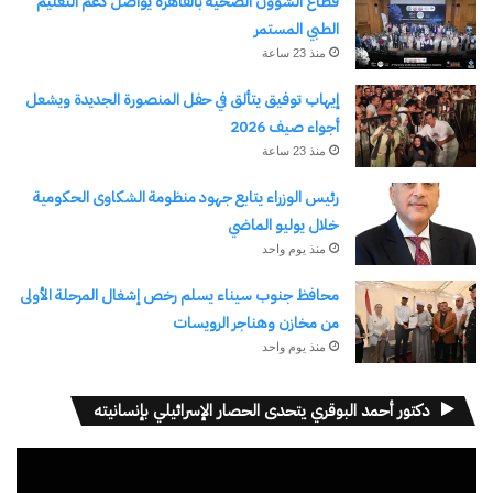
قطاع الشؤون الصحية بالقاهرة يواصل دعم التعليم
الطبي المستمر
منذ 23 ساعة
إيهاب توفيق يتألق في حفل المنصورة الجديدة ويشعل
أجواء صيف 2026
منذ 23 ساعة
رئيس الوزراء يتابع جهود منظومة الشكاوى الحكومية
خلال يوليو الماضي
منذ يوم واحد
محافظ جنوب سيناء يسلم رخص إشغال المرحلة الأولى
من مخازن وهناجر الرويسات
منذ يوم واحد
دكتور أحمد البوقري يتحدى الحصار الإسرائيلي بإنسانيته
مشغل
الفيديو