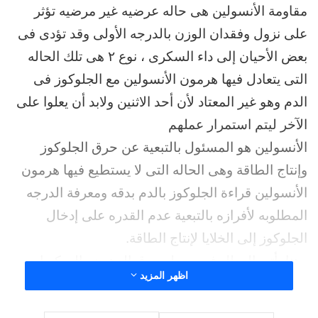
مقاومة الأنسولين هى حاله عرضيه غير مرضيه تؤثر
على نزول وفقدان الوزن بالدرجه الأولى وقد تؤدى فى
بعض الأحيان إلى داء السكرى ، نوع ٢ هى تلك الحاله
التى يتعادل فيها هرمون الأنسولين مع الجلوكوز فى
الدم وهو غير المعتاد لأن أحد الاثنين ولابد أن يعلوا على
الآخر ليتم استمرار عملهم
الأنسولين هو المسئول بالتبعية عن حرق الجلوكوز
وإنتاج الطاقة وهى الحاله التى لا يستطيع فيها هرمون
الأنسولين قراءة الجلوكوز بالدم بدقه ومعرفة الدرجه
المطلوبه لأفرازه بالتبعية عدم القدره على إدخال
الجلوكوز إلى الخلايا لإنتاج الطاقة.
وهنا يأتى العطل فى معدل حرق الدهون والسكريات
اظهر المزيد
بالدم مما ينتج عنه داء السكري نوع ٢ الحل يكمن فى :-
اولآ:
والأهم الابتعاد عن تناول الاطعمه التي تعطينا