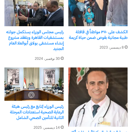
الموصلات
اكتشاف المزيد من
الكشف على ٣٥٠ مواطناً في قافلة
رئيس مجلس الوزراء يستكمل جولته
اشترك للحصول على أحدث التدوينات المرسلة إلى بريدك
طبية مجانية بقوص ضمن حياة كريمة
بمستشفيات القاهرة ويتفقد مشروع
إنشاء مستشفى بولاق أبوالعلا العام
الإلكتروني.
8 ديسمبر، 2023
الجديد
كتابة بريدك الإلكتروني...
اشتراك
30 نوفمبر، 2024
رئيس الوزراء يُتابع مع رئيس هيئة
الرعاية الصحية استعدادات المرحلة
الثانية للتأمين الصحي الشامل
14 ديسمبر، 2025
نسخ الرابط