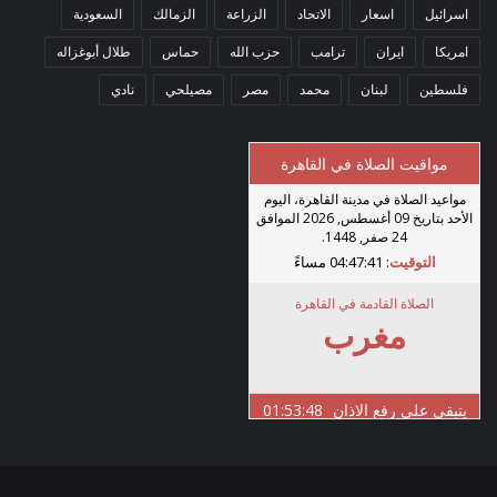
اسرائيل
اسعار
الاتحاد
الزراعة
الزمالك
السعودية
امريكا
ايران
ترامب
حزب الله
حماس
طلال أبوغزاله
فلسطين
لبنان
محمد
مصر
مصيلحي
نادي