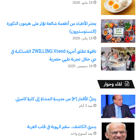
19 مايو، 2026
يحذر الأطباء من أطعمة شائعة تؤثر على هرمون الذكورة
(التستوستيرون)
13 يناير، 2026
تافولا تطلق أجهزة ZWILLING Xtend اللاسلكية في
دبي خلال تجربة طهي حصرية
19 ديسمبر، 2025
لقاء وحوار
رجلُ الأقدار (٣) من مدرسةِ المشاةِ إلى كليةِ كامبرلي
منذ 3 أيام
يسري الكاشف.. سفير الهوية في قلب الغربة
منذ أسبوع واحد