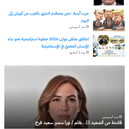
حرب أبدية : حين يصطدم الشرق بالغرب من كورش إلى
اليوم
منذ أسبوعين
انطلاق ملتقى توازن 2026 خطوة استراتيجية نحو بناء
الإنسان المصري في الإسماعيلية
منذ 3 أسابيع
قادمة
حر
من
أبد
الصعيد
:
(١)
حي
…
يص
بقلم
ال
/
با
منذ أسبوعين
نورا
من
قادمة من الصعيد (١)…بقلم / نورا سمير سعيد فرج
ح
سمير
كو