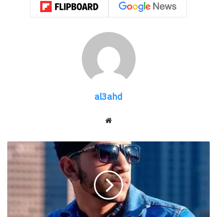
الجلوكوز مباشره بالدم. الاطعمه المليئه بالسكريات.
ثانيآ
: تحفين خلايا البنكرياس على زيادة إفراز هرمون
الأنسولين لحرق الزاد من جلوكوز.
ثالثاً:
المداومة على مجهود رياضى ثابت.
إذا أردت أن تتخلص من مقاومة الأنسولين فعليك
القيام القيام بما ذكر.
al3ahd
شارك هذا الموضوع:
فيس بوك
X
موقع
الويب
حازم
معجب بهذه:
إبراهيم
يشارك
في
الفيلم
القصير
مرتبط