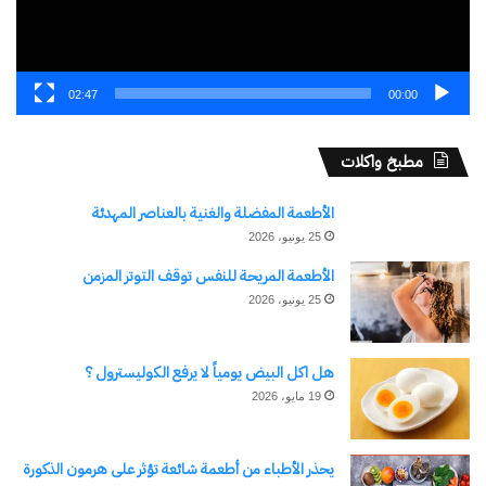
02:47
00:00
مطبخ واكلات
الأطعمة المفضلة والغنية بالعناصر المهدئة
25 يونيو، 2026
الأطعمة المريحة للنفس توقف التوتر المزمن
25 يونيو، 2026
هل اكل البيض يومياً لا يرفع الكوليسترول ؟
19 مايو، 2026
يحذر الأطباء من أطعمة شائعة تؤثر على هرمون الذكورة