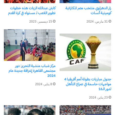
زار الدهراوي منتخب مصر للكاراتية
كابتن عبدالله الزيات هذه خطوات
كوميتية أنسات
تطوير اللاعب لـ مستواه في كرة القدم
31 مارس، 2024
15 ديسمبر، 2023
مانشستر سيتي الإنجليزي يفوز
الأهلي يخسر من فلومينينسي
ببطولة كأس العالم للاندية
البرازيلي في نصف نهائي
ويكتسح فريق فلومينينسي
مونديال الأندية
البرازيلي 4-0
18 ديسمبر، 2023
في "رياضة Sports"
22 ديسمبر، 2023
في "رياضة Sports"
بضربات الجزاء الأهلي يخسر
مركز شباب منشية التحرير: دور
مجتمعى القاهرة إشراقة جديدة عام
المباراة قبل النهائي وباتشوكا
2024
يقابل ريال مدريد الاسباني في
جدول مباريات بطولة أمم أفريقيا 4
النهائي
مواجهات حاسمة في صراع التأهل
8 يناير، 2024
خسر الأهلي لقب كأس
لدور الـ16
التحدي أمام باتشوكا
المكسيكي، بنتيجة 6-5
23 يناير، 2024
بركلات الترجيح في
نصف نهائي بطولة
كأس إنتركونتيننتال.
14 ديسمبر، 2024