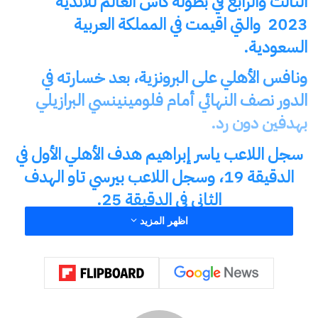
الثالث والرابع في بطولة كأس العالم للأندية
2023 والتي اقيمت في المملكة العربية
السعودية.
ونافس الأهلي على البرونزية، بعد خسارته في
الدور نصف النهائي أمام فلومينينسي البرازيلي
بهدفين دون رد.
سجل اللاعب ياسر إبراهيم هدف الأهلي الأول في
الدقيقة 19، وسجل اللاعب بيرسي تاو الهدف
الثاني في الدقيقة 25.
اظهر المزيد
وسجل لاعب فريق أوراوا الياباني «كانتي» الهدف الأول لناديه
في الدقيقة 43.
وسجل أوراوا الياباني الهدف الثاني في الدقيقة 54
من ركلة جزاء.