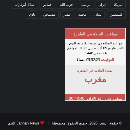
امريكا
ايران
ترامب
حزب الله
حماس
طلال أبوغزاله
فلسطين
لبنان
محمد
مصر
مصيلحي
نادي
© حقوق النشر 2026، جميع الحقوق محفوظة |
Jannah News الثيم