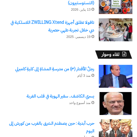
(التستوستيرون)
13 يناير، 2026
تافولا تطلق أجهزة ZWILLING Xtend اللاسلكية في
دبي خلال تجربة طهي حصرية
19 ديسمبر، 2025
لقاء وحوار
رجلُ الأقدار (٣) من مدرسةِ المشاةِ إلى كليةِ كامبرلي
منذ 3 أيام
يسري الكاشف.. سفير الهوية في قلب الغربة
منذ أسبوع واحد
حرب أبدية : حين يصطدم الشرق بالغرب من كورش إلى
اليوم