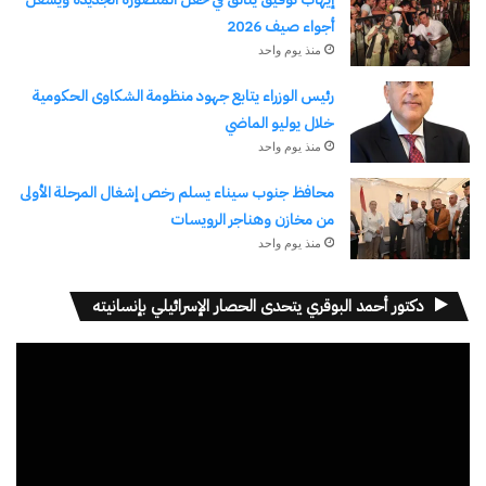
نسخ الرابط
أجواء صيف 2026
منذ يوم واحد
رئيس الوزراء يتابع جهود منظومة الشكاوى الحكومية
خلال يوليو الماضي
منذ يوم واحد
محافظ جنوب سيناء يسلم رخص إشغال المرحلة الأولى
من مخازن وهناجر الرويسات
منذ يوم واحد
دكتور أحمد البوقري يتحدى الحصار الإسرائيلي بإنسانيته
مشغل
الفيديو