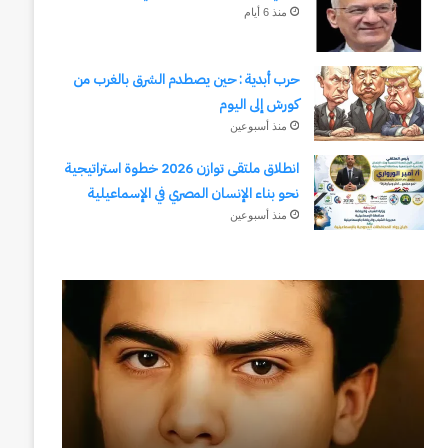
منذ 6 أيام
حرب أبدية : حين يصطدم الشرق بالغرب من
كورش إلى اليوم
منذ أسبوعين
انطلاق ملتقى توازن 2026 خطوة استراتيجية
نحو بناء الإنسان المصري في الإسماعيلية
منذ أسبوعين
رجلُ
طلال
الأقدار
أبوغزاله
(٣)
يكتب:
من
المستقبل
مدرسةِ
يبدأ
المشاةِ
بفكرة
إلى