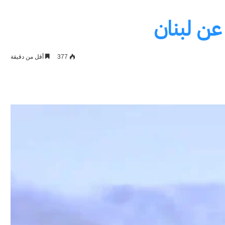
 عن لبنان
377
أقل من دقيقة