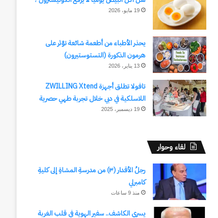
19 مايو، 2026
يحذر الأطباء من أطعمة شائعة تؤثر على
هرمون الذكورة (التستوستيرون)
13 يناير، 2026
تافولا تطلق أجهزة ZWILLING Xtend
اللاسلكية في دبي خلال تجربة طهي حصرية
19 ديسمبر، 2025
لقاء وحوار
رجلُ الأقدار (٣) من مدرسةِ المشاةِ إلى كليةِ
كامبرلي
منذ 9 ساعات
يسري الكاشف.. سفير الهوية في قلب الغربة