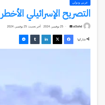
عربي ودولي
التصريح الإسرائيلي الأخطر
al3ahd
أرسل
25 نوفمبر، 2024
آخر تحديث: 25 نوفمبر، 2024
بريدا
فيسبوك
‫X
لينكدإن
ماسنجر
إلكترونيا
شاركها