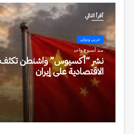
أقرأ التالي
عربي ودولي
منذ أسبوع واحد
اقتراح عُمان لادارة مضيق هرمز