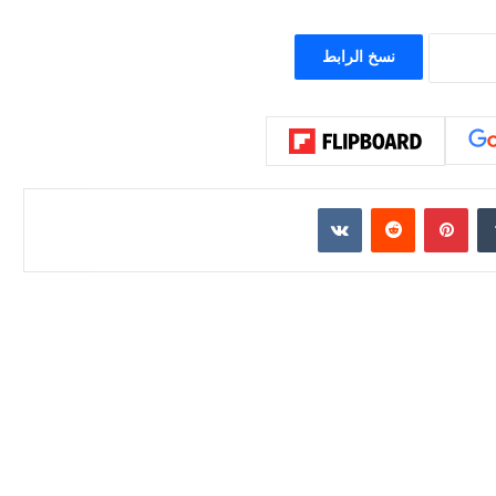
ون عاماً من المراقبة
منذ 9 ساعات
الحرب حربين والضربة القاضية (٣)
نسخ الرابط
إن
بينتيريست