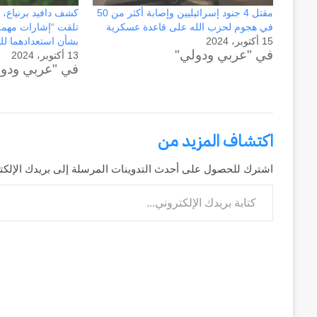
مقتل 4 جنود إسرائيليين وإصابة أكثر من 50
كشف دافيد برنياع، 
في هجوم لحزب الله على قاعدة عسكرية
تلقت “إشارات مهمة
15 أكتوبر، 2024
بشأن استعدادهما لل
في "عربي ودولي"
13 أكتوبر، 2024
في "عربي ودو
اكتشاف المزيد من
اشترك للحصول على أحدث التدوينات المرسلة إلى بريدك الإلكت
كتابة بريدك الإلكتروني...
وكالة
الـ
CIA
و
٢٣
يوليو..
منذ أسبوعين
سبعون