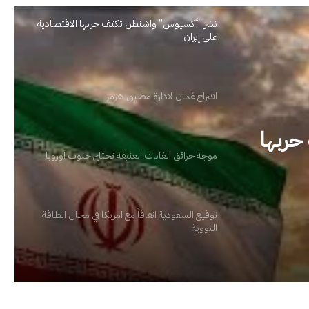
نشر “أكسيوس” واشنطن تكثف حربها الاقتصادية
على إيران
اقتراح عُمان لادارة مضيق هرمز
موجة حرائق الغابات العنيفة تجتاح جنوب أوروبا
توقيع السعودية اتفاقاً مع امريكا في مجال الطاقة
النووية