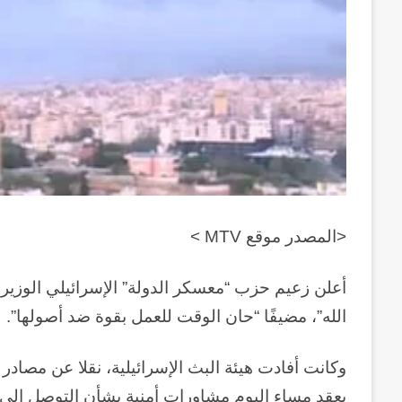
<المصدر موقع MTV >
أعلن زعيم حزب “معسكر الدولة” الإسرائيلي الوزير 
الله”، مضيفًا “حان الوقت للعمل بقوة ضد أصولها”.
وكانت أفادت هيئة البث الإسرائيلية، نقلا عن مصادر م
يعقد مساء اليوم مشاورات أمنية بشأن التوصل إلى 