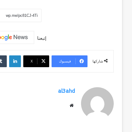
وكالة الـ CIA و ٢٣ يوليو.. سبع
عاماً
وإعادة الحسابات
من
المراقبة
وإعادة
الحسابات
إتبعنا
لينكد
فيسبوك
‫X
شاركها
al3ahd
موقع
الويب