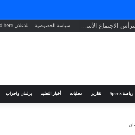
رئيس الوزراء يترأس الاجتماع الأسبوعي للحكومة
سياسة الخصوصية
للاعلان Your ad here
رياضة Sports
تقارير
محليات
أخبار التعليم
برلمان واحزاب
نان