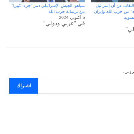
النقاب عن أن إسرائيل
نتنياهو: الجيش الإسرائيلي دمر “جزءا كبيرا”
” من حزب الله وإيران
من ترسانة حزب الله
تسوية
5 أكتوبر، 2024
في "عربي ودولي"
لي"
روني.
اشتراك
الحرب
حربين
والضربة
القاضية
(٣)