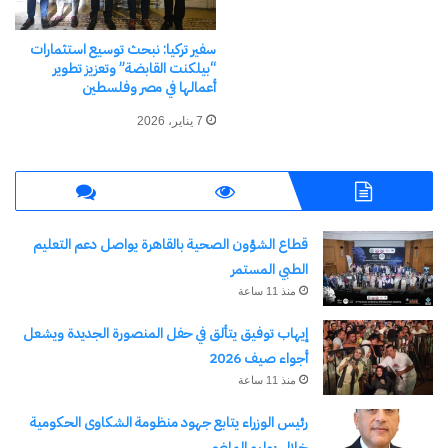
سفير تركيا: نبحث توسيع استثمارات
“بيلكنت القابضة” وتعزيز تطوير
أعمالها في مصر وفلسطين
7 يناير، 2026
أداء المعادن النفيسة الأخرى
شهدت الفضة ارتفاعًا بنسبة 1.1% لتصل إلى 30.78
قطاع الشؤون الصحية بالقاهرة يواصل دعم التعليم
دولار للأوقية، بينما كسب البلاديوم 0.9% ليصل إلى
الطبي المستمر
1000.85 دولار، وارتفع البلاتين بنسبة 1% ليبلغ 952.10
منذ 11 ساعة
دولار.
إيهاب توفيق يتألق في حفل المنصورة الجديدة ويشعل
أجواء صيف 2026
منذ 11 ساعة
شارك هذا الموضوع:
رئيس الوزراء يتابع جهود منظومة الشكاوى الحكومية
فيس بوك
X
خلال يوليو الماضي