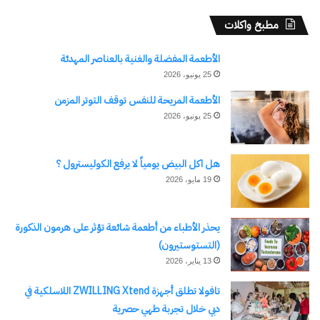
مطبخ واكلات
الأطعمة المفضلة والغنية بالعناصر المهدئة
حقق الذهب مكاسب طفيفة
25 يونيو، 2026
في المعاملات الفورية
25 نوفمبر، 2024
الأطعمة المريحة للنفس توقف التوتر المزمن
في "الأخبار News"
25 يونيو، 2026
هل اكل البيض يومياً لا يرفع الكوليسترول ؟
اكتشاف المزيد من
19 مايو، 2026
اشترك للحصول على أحدث التدوينات المرسلة إلى بريدك
يحذر الأطباء من أطعمة شائعة تؤثر على هرمون الذكورة
الإلكتروني.
(التستوستيرون)
كتابة بريدك الإلكتروني...
13 يناير، 2026
اشتراك
تافولا تطلق أجهزة ZWILLING Xtend اللاسلكية في
دبي خلال تجربة طهي حصرية