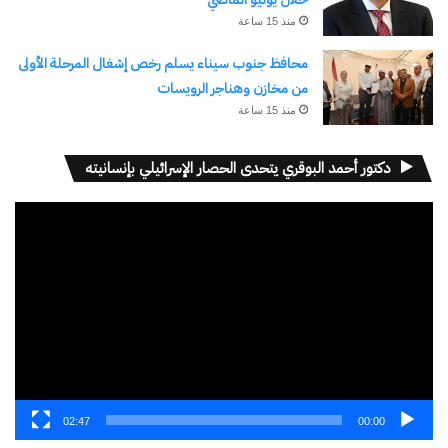
منذ 15 ساعة
معجب بهذه:
محافظ جنوب سيناء يسلم رخص إشغال المرحلة الأولى
من مخازن وهناجر الرويسات
جاري
منذ 15 ساعة
التحميل…
دكتور أحمد البوقري يتحدى الحصار الإسرائيلي بإنسانيته
مرتبط
مشغل
الفيديو
أسعار الذهب تقفز لمستوى
سعر الذهب يتخطى متخطياً 4
تاريخي جديد.. تجاوزت الـ 3300
آلاف دولار مع توقعات رفع
دولار
الفائدة
17 أبريل، 2025
27 يونيو، 2026
في "مال وأعمال"
في "دولار وذهب"
02:47
00:00