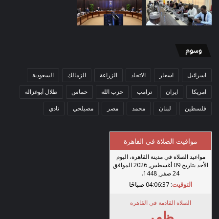
وسوم
اسرائيل
اسعار
الاتحاد
الزراعة
الزمالك
السعودية
امريكا
ايران
ترامب
حزب الله
حماس
طلال أبوغزاله
فلسطين
لبنان
محمد
مصر
مصيلحي
نادي