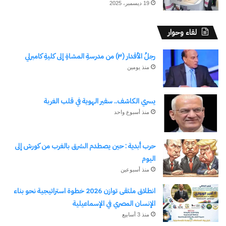
19 ديسمبر، 2025
لقاء وحوار
رجلُ الأقدار (٣) من مدرسةِ المشاةِ إلى كليةِ كامبرلي
منذ يومين
الوسوم
اعلى مستوى
الدولار
الذهب
المعادن النفيسة
نسخ الرابط
يسري الكاشف.. سفير الهوية في قلب الغربة
منذ أسبوع واحد
حرب أبدية : حين يصطدم الشرق بالغرب من كورش إلى
اليوم
منذ أسبوعين
انطلاق ملتقى توازن 2026 خطوة استراتيجية نحو بناء
الإنسان المصري في الإسماعيلية
منذ 3 أسابيع