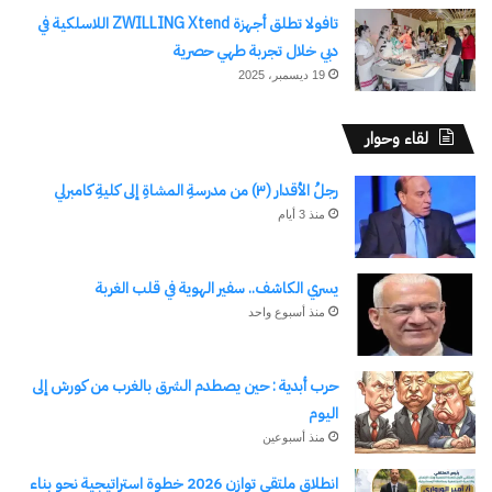
والمربي، كذلك اصدار ارقام في الزراعة، الذي يلقى
تافولا تطلق أجهزة ZWILLING Xtend اللاسلكية في
الضوء على انجازات القطاع الزراعي بالارقام، فضلا عن
دبي خلال تجربة طهي حصرية
19 ديسمبر، 2025
إصداره الاخير MALR مجلة وزارة الزراعة واستصلاح
الأراضي ، الالكترونية الشهرية، الزراعية المتخصصة
لقاء وحوار
الاخبارية والمتنوعة.
رجلُ الأقدار (٣) من مدرسةِ المشاةِ إلى كليةِ كامبرلي
شارك هذا الموضوع:
منذ 3 أيام
فيس بوك
X
يسري الكاشف.. سفير الهوية في قلب الغربة
معجب بهذه:
منذ أسبوع واحد
حرب أبدية : حين يصطدم الشرق بالغرب من كورش إلى
اليوم
منذ أسبوعين
مرتبط
انطلاق ملتقى توازن 2026 خطوة استراتيجية نحو بناء