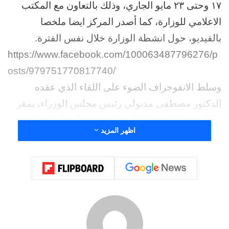
١٧ وحتى ٢٣ مايو الجاري، وذلك بالتعاون مع المكتب
الاعلامي للوزارة، كما أصدر المركز ايضا ملخصا
بالفيديو، حول انشطة الوزارة خلال نفس الفترة.
https://www.facebook.com/100063487796276/p
osts/979751770817740/
وسلط الانفوجراف الضوء على اللقاء الذي عقده
الدكتور مصطفى مدبولي رئيس مجلس الوزراء، بمقر
الحكومة بالعاصمة الإدارية الجديدة، بأعضاء المجلس
اظهر المزيد
التصديري للصناعات الغذائية وغرف الصناعات الغذائية،
بحضور السيد القصير وزير الزراعة واستصلاح الأراضي،
والمهندس أحمد سمير وزير التجارة والصناعة،
والمهندس هاني برزي رئيس المجلس التصديري
للصناعات الغذائية، وأشرف السيد وكيل المجلس
التصديري للصناعات الغذائية، وكريم بركة وكيل