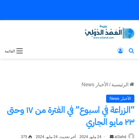
بحث عن
تسجيل الدخول
القائمة
الرئيسية
/
الأخبار News
الأخبار News
“الزراعة في اسبوع” في الفترة من ١٧ وحتى
٢٣ مايو الجاري
al3ahd
أرسل
24 مايو، 2024
آخر تحديث: 24 مايو، 2024
375