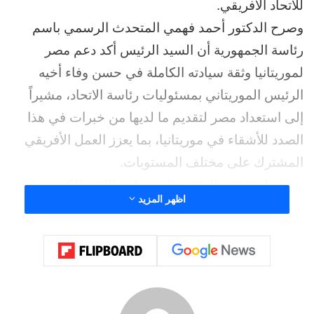
للاتحاد الأفريقي.
وصرح الدكتور أحمد فهمي المتحدث الرسمي باسم
رئاسة الجمهورية أن السيد الرئيس أكد دعم مصر
لموريتانيا وثقة سيادته الكاملة في حسن وفاء أخيه
الرئيس الموريتاني بمسئوليات رئاسة الاتحاد، مشيراً
إلى استعداد مصر لتقديم ما لديها من خبرات في هذا
الصدد للأشقاء في موريتانيا، بما يعزز العمل الأفريقي
المشترك على مختلف المستويات.
ومن جانبه؛ ثمن الرئيس الموريتاني اللفتة الكريمة من
اظهر المزيد
السيد الرئيس، مشدداً على حرص بلاده على التنسيق
والتشاور الدائم مع مصر في ضوء العلاقات المتميزة
بين البلدين، وجرى في هذا الإطار تناول العلاقات
الثنائية بين البلدين، حيث أكد الرئيسان مواصلة فتح
آفاق جديدة للتعاون بما يتفق مع تطلعات ومصالح