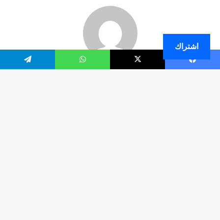
اشتراك
فيسبوك
‫X
واتساب
تيلقرام