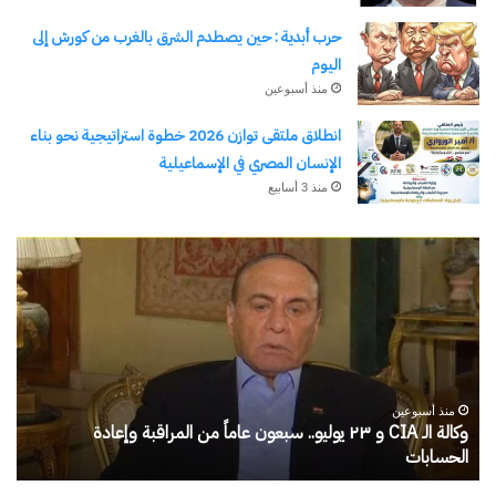
حرب أبدية : حين يصطدم الشرق بالغرب من كورش إلى
اليوم
منذ أسبوعين
انطلاق ملتقى توازن 2026 خطوة استراتيجية نحو بناء
الإنسان المصري في الإسماعيلية
منذ 3 أسابيع
الحرب
رج
حربين
الأ
والضربة
)
القاضية
من
(٣)
مد
الم
إلى
منذ يوم واحد
كلي
الحرب حربين والضربة القاضية (٣)
رجلُ
كا