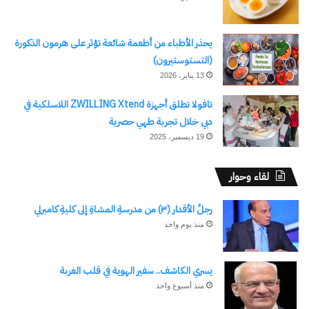
يحذر الأطباء من أطعمة شائعة تؤثر على هرمون الذكورة
(التستوستيرون)
13 يناير، 2026
تافولا تطلق أجهزة ZWILLING Xtend اللاسلكية في
دبي خلال تجربة طهي حصرية
19 ديسمبر، 2025
لقاء وحوار
رجلُ الأقدار (٣) من مدرسةِ المشاةِ إلى كليةِ كامبرلي
منذ يوم واحد
يسري الكاشف.. سفير الهوية في قلب الغربة
منذ أسبوع واحد