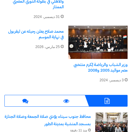
صورة شخصية حديثة للاعب
والأهلي في بطولة الدوري المصري
الممتاز
استغناء في حالة سبق القيد باسم هيئة أخرى (إن وجد)
31 ديسمبر، 2024
إفادة طبية تفيد لياقة المتقدم للاشتراك في التدريب
والمنافسة بالمشروع
محمد صلاح يعلن رحيله عن ليفربول
في نهاية الموسم
وفي الختام، دعت وزارة الشباب والرياضة جميع
25 مارس، 2026
الموهوبين وأولياء الأمور إلى سرعة التقدم قبل الموعد
النهائي، للاستفادة من البرامج الفنية والعلمية والطبية
وزير الشباب والرياضة يُكرم منتخبي
مصر مواليد 2005 و2008
المتكاملة التي يقدمها المشروع، بما يسهم في إعداد
3 ديسمبر، 2024
جيل جديد من الأبطال القادرين على تمثيل مصر في
المحافل الإقليمية والدولية.
شارك هذا الموضوع:
محافظ جنوب سيناء يؤدي صلاة الجمعة وصلاة الجنازة
فيس بوك
X
بمسجد المنشية بمدينة الطور
منذ 11 دقيقة