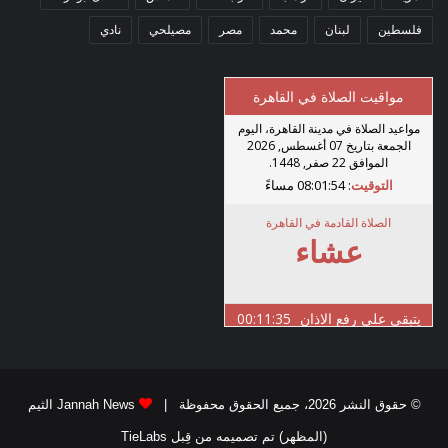
فلسطين
لبنان
محمد
مصر
مصيلحي
نادي
© حقوق النشر 2026، جميع الحقوق محفوظة |
Jannah News الثيم
(المظهر) تم تصميمه من قِبل TieLabs