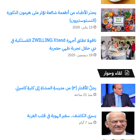
يحذر الأطباء من أطعمة شائعة تؤثر على هرمون الذكورة
(التستوستيرون)
13 يناير، 2026
تافولا تطلق أجهزة ZWILLING Xtend اللاسلكية في
دبي خلال تجربة طهي حصرية
19 ديسمبر، 2025
نسخ الرابط
لقاء وحوار
رجلُ الأقدار (٣) من مدرسةِ المشاةِ إلى كليةِ كامبرلي
منذ 21 ساعة
يسري الكاشف.. سفير الهوية في قلب الغربة
منذ 7 أيام