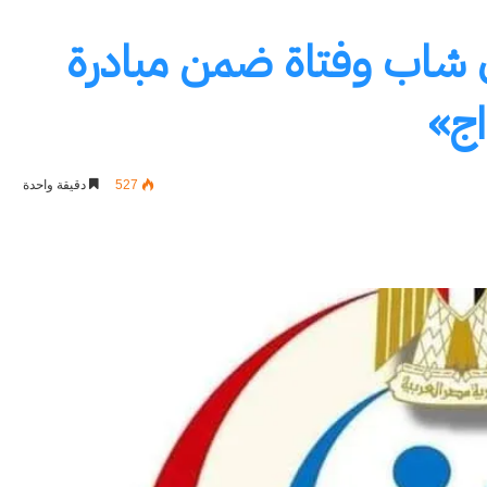
حص 2.8 مليون شاب وفتاة ضمن مبادرة
اج»
527
دقيقة واحدة