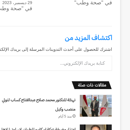
وكالة الـ CIA و ٢٣ يوليو.. سبع
في "صحة وطب"
29 ديسمبر، 2023
عاماً
وإعادة الحسابات
في "صحة وطب
من
المراقبة
وإعادة
الحسابات
اكتشاف المزيد من
اشترك للحصول على أحدث التدوينات المرسلة إلى بريدك الإلكت
كتابة بريدك الإلكتروني...
مقالات ذات صلة
تهنئة للدكتور محمد صلاح عبدالفتاح كساب لتولي
منصب وكيل
منذ 5 أيام
اعتذار مضيفة شركة اير كايرو للطيران لاساءتها لاهل