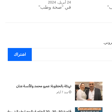
ون عاماً من المراقبة
24 أبريل، 2024
منذ يومين
الحرب حربين والضربة القاضية (٣)
"
في "صحة وطب"
روني.
اشتراك
تهنئة بالخطوبة: عمرو محمد والأنسة عنان
منذ 7 أيام
قاعدة 50 ، 30 ، 20 الخاصة بالمصاريف الشهرية