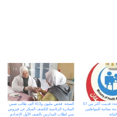
الحرب
حربين
والضربة
القاضية
(٣)
حملة «100 يوم صحة» قدمت أكثر من 57
الصحة: فحص مليون و413 ألف طالب ضمن
5 ألف خدمة مجانية للمواطنين
المبادرة الرئاسية للكشف المبكر عن فيروس
سي لطلاب المدارس بالصف الأول الإعدادي