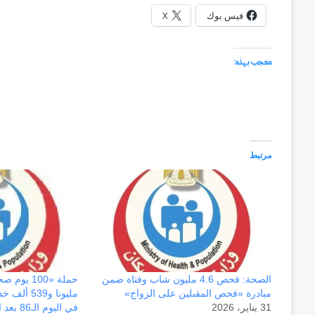
فيس بوك
X
معجب بهذه:
مرتبط
وكالة
الـ
CIA
و
٢٣
الصحة: فحص 4.6 مليون شاب وفتاة ضمن
مبادرة «فحص المقبلين على الزواج»
مليونا و39
يوليو..
منذ أسبوعين
31 يناير، 2026
في اليوم الـ86 بعد المائة
سبعون