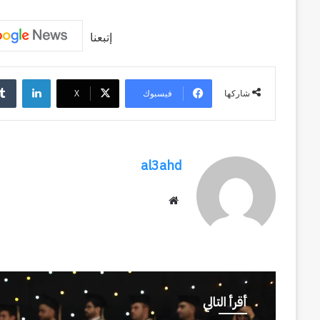
إتبعنا
لينكد
فيسبوك
‫X
شاركها
al3ahd
موقع
الويب
أقرأ التالي