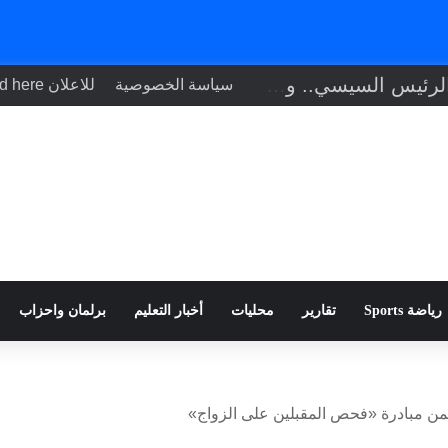
تنفيذاً لتوجيهات الرئيس السيسي.. وزير الصحة يبحث مع نظيره التشادي
سياسة الخصوصية
للاعلان Your ad here
رياضة Sports
تقارير
محليات
أخبار التعليم
برلمان واحزاب