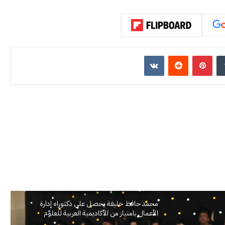
إن
بينتيريست
محمد حافظ خليفة يحصل على دكتوراه إدارة
الأعمال بامتياز من الأكاديمية العربية للعلوم
والتكنولوجيا والنقل البحري