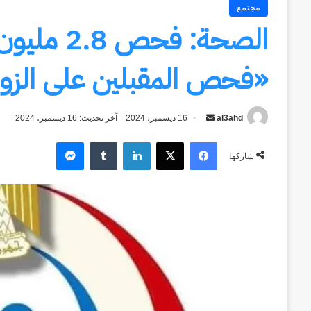
مجتمع
الصحة: ف
«فحص المقبلين على الزو
al3ahd
أرسل
16 ديسمبر، 2024
آخر تحديث: 16 ديسمبر، 2024
بريدا
فيسبوك
‫X
لينكدإن
ماسنجر
إلكترونيا
شاركها