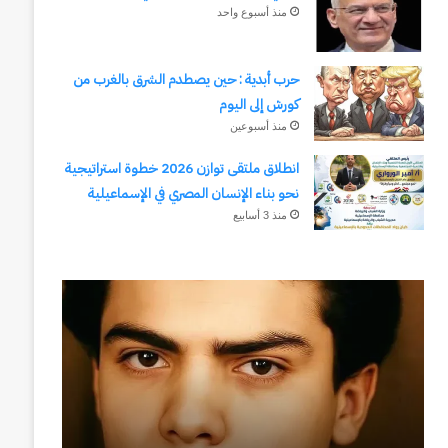
منذ أسبوع واحد
حرب أبدية : حين يصطدم الشرق بالغرب من
كورش إلى اليوم
منذ أسبوعين
انطلاق ملتقى توازن 2026 خطوة استراتيجية
نحو بناء الإنسان المصري في الإسماعيلية
منذ 3 أسابيع
رجلُ
طلال
الأقدار
أبوغزاله
(٣)
يكتب:
من
المستقبل
مدرسةِ
يبدأ
المشاةِ
بفكرة
إلى