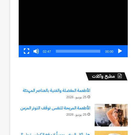
الفيديو
02:47
00:00
مطبخ واكلات
الأطعمة المفضلة والغنية بالعناصر المهدئة
25 يونيو، 2026
الأطعمة المريحة للنفس توقف التوتر المزمن
25 يونيو، 2026
هل اكل البيض يومياً لا يرفع الكوليسترول ؟