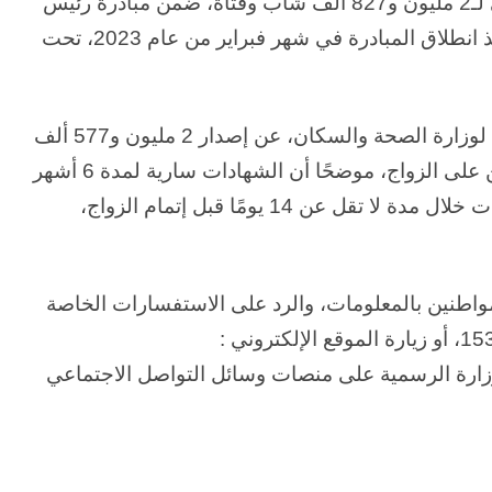
أعلنت وزارة الصحة والسكان، إجراء الفحص الطبي لـ2 مليون و827 ألف شاب وفتاة، ضمن مبادرة رئيس
الجمهورية لـ«فحص المقبلين على الزواج» وذلك منذ انطلاق المبادرة في شهر فبراير من عام 2023، تحت
وكشف الدكتور حسام عبدالغفار المتحدث الرسمي لوزارة الصحة والسكان، عن إصدار 2 مليون و577 ألف
شهادة صحية موثقة ومؤمنة بـ (QR Code) للمقبلين على الزواج، موضحًا أن الشهادات سارية لمدة 6 أشهر
من تاريخ الإصدار، منوها إلى ضرورة إجراء الفحوصات خلال مدة لا تقل عن 14 يومًا قبل إتمام الزواج،
واطنين بالمعلومات، والرد على الاستفسارات الخاصة
 خلال صفحات الوزارة الرسمية على منصات وسائل التواصل الاجتماعي