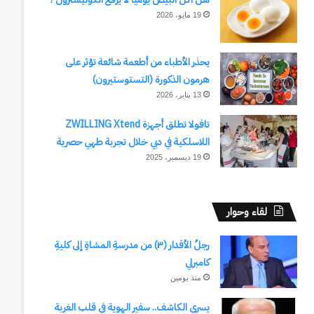
19 مايو، 2026
يحذر الأطباء من أطعمة شائعة تؤثر على
هرمون الذكورة (التستوستيرون)
13 يناير، 2026
تافولا تطلق أجهزة ZWILLING Xtend
اللاسلكية في دبي خلال تجربة طهي حصرية
19 ديسمبر، 2025
لقاء وحوار
رجلُ الأقدار (٣) من مدرسةِ المشاةِ إلى كليةِ
كامبرلي
منذ يومين
يسري الكاشف.. سفير الهوية في قلب الغربة