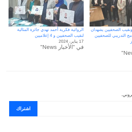
ون عاماً من المراقبة
منذ 12 ساعة
الحرب حربين والضربة القاضية (٣)
ونقيب الصحفيين يشهدان
الروائية فكرية أحمد تهدي جائزة المثالية
امج التدريبي للصحفيين
لنقيب الصحفيين و 4 إعلاميين
ز
17 يناير، 2024
في "الأخبار News"
روني.
اشتراك