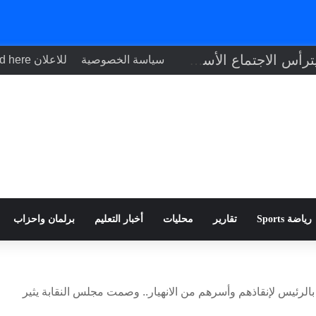
رئيس الوزراء يترأس الاجتماع الأسبوعي للحكومة
سياسة الخصوصية
للاعلان Your ad here
رياضة Sports
تقارير
محليات
أخبار التعليم
برلمان واحزاب
لرئيس لإنقاذهم وأسرهم من الانهيار.. وصمت مجلس النقابة يثير