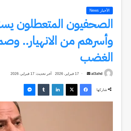
الأخبار News
الصحفيون المتعطلون يستغ
وأسرهم من الانهيار.. وصم
الغضب
al3ahd
أرسل
17 فبراير، 2026
آخر تحديث: 17 فبراير، 2026
بريدا
فيسبوك
‫X
لينكدإن
ماسنجر
إلكترونيا
شاركها