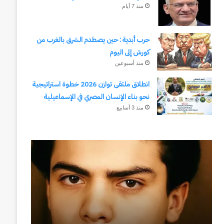
منذ 7 أيام
حرب أبدية : حين يصطدم الشرق بالغرب من
كورش إلى اليوم
منذ أسبوعين
انطلاق ملتقى توازن 2026 خطوة استراتيجية
نحو بناء الإنسان المصري في الإسماعيلية
منذ 3 أسابيع
رجلُ
طلال
الأقدار
أبوغزاله
(٣)
يكتب:
من
المستقبل
مدرسةِ
يبدأ
المشاةِ
بفكرة
إلى