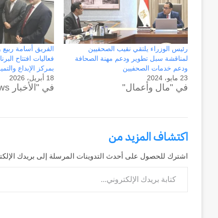
وكالة الـ CIA و ٢٣ يوليو.. سبع
عاماً
وإعادة الحسابات
من
المراقبة
وإعادة
رئيس الوزراء يلتقي نقيب الصحفيين
الفريق أسامة ربيع 
الحسابات
لمناقشة سبل تطوير ودعم مهنة الصحافة
فعاليات افتتاح البرن
ودعم خدمات الصحفيين
بمركز الإبداع والتمي
23 مايو، 2024
18 أبريل، 2026
في "مال وأعمال"
في "الأخبار News"
اكتشاف المزيد من
اشترك للحصول على أحدث التدوينات المرسلة إلى بريدك الإلكت
كتابة بريدك الإلكتروني...