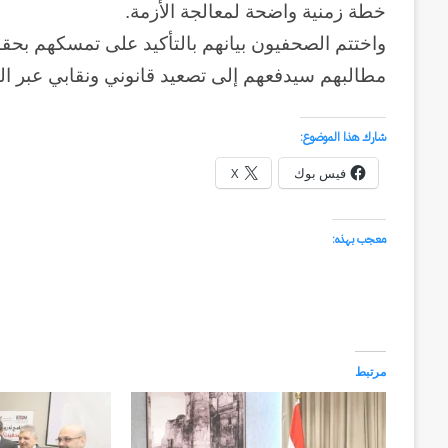
خطة زمنية واضحة لمعالجة الأزمة.
واختتم الصحفيون بيانهم بالتأكيد على تمسكهم بح
مطالبهم سيدفعهم إلى تصعيد قانوني ونقابي عبر الو
شارك هذا الموضوع:
فيس بوك
X
معجب بهذه:
وكالة
الـ
CIA
و
مرتبط
٢٣
يوليو..
منذ أسبوعين
سبعون