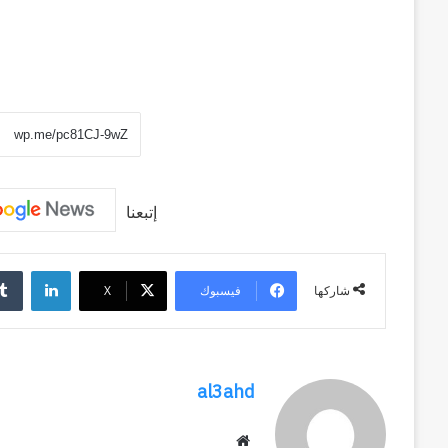
إتبعنا
لينكد
فيسبوك
‫X
شاركها
al3ahd
موقع