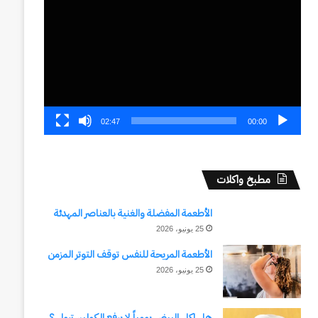
الفيديو
02:47
00:00
مطبخ واكلات
الأطعمة المفضلة والغنية بالعناصر المهدئة
25 يونيو، 2026
الأطعمة المريحة للنفس توقف التوتر المزمن
25 يونيو، 2026
هل اكل البيض يومياً لا يرفع الكوليسترول ؟