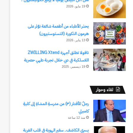
19 مايو، 2026
يحذر الأطباء من أطعمة شائعة تؤثر على
هرمون الذكورة (التستوستيرون)
13 يناير، 2026
تافولا تطلق أجهزة ZWILLING Xtend
اللاسلكية في دبي خلال تجربة طهي حصرية
19 ديسمبر، 2025
لقاء وحوار
رجلُ الأقدار (٣) من مدرسةِ المشاةِ إلى كليةِ
كامبرلي
منذ 12 ساعة
يسري الكاشف.. سفير الهوية في قلب الغربة