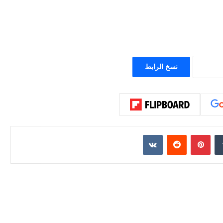
نسخ الرابط
إن
بينتيريست