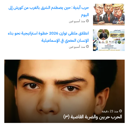
حرب أبدية : حين يصطدم الشرق بالغرب من كورش إلى
معجب بهذه:
اليوم
منذ أسبوعين
انطلاق ملتقى توازن 2026 خطوة استراتيجية نحو بناء
الإنسان المصري في الإسماعيلية
منذ أسبوعين
مرتبط
رجلُ
طل
الأقدار
أبو
(٣)
يك
من
ال
حروب الجيل الرابع
كتاب فى مقال الإستراتجية
مدرسةِ
يبد
والخامس…
والأمن القومى وجهان لعملة
24 يونيو، 2026
واحدة
المشاةِ
بف
في "تقارير"
29 أكتوبر، 2024
إلى
في "الأخبار News"
منذ 25 دقيقة
كليةِ
رجلُ الأقدار (٣) من مدرسةِ المشاةِ إلى كليةِ كامبرلي
ط
كامبرلي