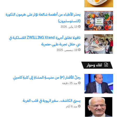
الخرائط فهي للخبراء.
يحذر الأطباء من أطعمة شائعة تؤثر على هرمون الذكورة
خاتمة: الرسالة القادمة
(التستوستيرون)
توقعي للمرحلة المقبلة: “سنرى ميلاد تفاهم أمريكي –
13 يناير، 2026
إيراني محدود لكنه مؤثر، سيكون على حساب الدور
تافولا تطلق أجهزة ZWILLING Xtend اللاسلكية في
الإسرائيلي التقليدي”.
دبي خلال تجربة طهي حصرية
19 ديسمبر، 2025
والرسالة للشعوب العربية: “القوة الشاملة هي الضمانة
لقاء وحوار
الوحيدة”. القوة الاقتصادية، والعسكرية، والمعرفية. من
يمتلكها يجلس على طاولة صنع القرار. ومن يفتقدها،
رجلُ الأقدار (٣) من مدرسةِ المشاةِ إلى كليةِ كامبرلي
يُوضع على طاولة القرار نفسه كملف للنقاش.
منذ 25 دقيقة
شارك هذا الموضوع:
يسري الكاشف.. سفير الهوية في قلب الغربة
منذ 6 أيام
فيس بوك
X