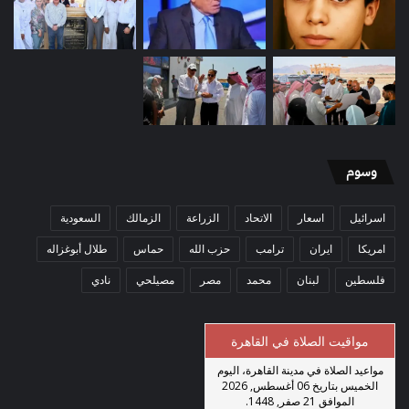
وسوم
اسرائيل
اسعار
الاتحاد
الزراعة
الزمالك
السعودية
امريكا
ايران
ترامب
حزب الله
حماس
طلال أبوغزاله
فلسطين
لبنان
محمد
مصر
مصيلحي
نادي