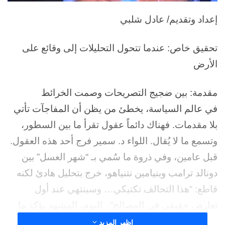
إعداد وتقديم/ عادل شلبي
تحقيق خاص: عندما تتحول التحليلات إلى وقائع على
الأرض
مقدمة: بين ضجيج التصريحات وصمت الخرائط
في عالم السياسة، يخطئ من يظن أن المفاجآت تأتي
بلا مقدمات. فهناك دائماً عقول تقرأ ما بين السطور،
وتسمع ما لا يُقال. اللواء د. سمير فرج أحد هذه العقول.
قبل عامين، وفي ذروة ما سُمي بـ “شهر العسل” بين
دونالد ترامب وبنيامين نتنياهو، خرج بتحليل هادئ لكنه
قاطع: “هذا التحالف تكتيكي… وسينتهي عند أول
تعارض حقيقي في المصالح” . اليوم، المشهد يؤكد ما
قاله.
اظهر المزيد