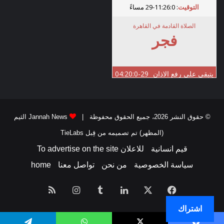
© حقوق النشر 2026، جميع الحقوق محفوظة |
Jannah News الثيم
(المظهر) تم تصميمه من قِبل TieLabs
قيم انسانية
للاعلان To advertise on the site
سياسة الخصوصية
من نحن
تواصل معنا
home
فيسبوك
‫X
لينكدإن
انستقرام
ملخص
اشتراك
الموقع