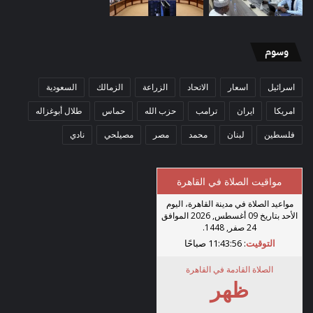
وسوم
اسرائيل
اسعار
الاتحاد
الزراعة
الزمالك
السعودية
امريكا
ايران
ترامب
حزب الله
حماس
طلال أبوغزاله
فلسطين
لبنان
محمد
مصر
مصيلحي
نادي