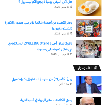
هل اكل البيض يومياً لا يرفع الكوليسترول ؟
19 مايو، 2026
بالإنفوجراف والفيديو.. التضامن
وزيرة التضامن الاجتماعي
الاجتماعي في أسبوع
تلتقي سفير الاتحاد الأوروبي
19 أبريل، 2024
في مصر
يحذر الأطباء من أطعمة شائعة تؤثر على هرمون الذكورة
في "الأخبار News"
8 أبريل، 2024
(التستوستيرون)
في "الأخبار News"
13 يناير، 2026
تافولا تطلق أجهزة ZWILLING Xtend اللاسلكية في
دبي خلال تجربة طهي حصرية
19 ديسمبر، 2025
وزيرة التضامن الاجتماعي
لقاء وحوار
تترأس الاجتماع الأول للجنة
دعم العلاقة بين الدولة والطبقة
المتوسطة
رجلُ الأقدار (٣) من مدرسةِ المشاةِ إلى كليةِ كامبرلي
8 يناير، 2024
منذ 3 أيام
في "الأخبار News"
يسري الكاشف.. سفير الهوية في قلب الغربة
منذ أسبوع واحد