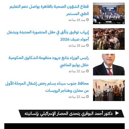
قطاع الشؤون الصحية بالقاهرة يواصل دعم التعليم
السينمائي الدولي لأفلام المرأة، وذلك لاقتناع الوزارة
الطبي المستمر
بتأثير الفن والدراما والسنيما فى تشكيل عقل ووجدان
منذ 18 ساعة
المجتمع المصرى، حيث ساهم الفن بجميع أشكاله على
إيهاب توفيق يتألق في حفل المنصورة الجديدة ويشعل
مدار سنوات طويلة فى التنمية والتنوير والارتقاء
أجواء صيف 2026
بالوعى المجتمعى وطرح كثير من القضايا التنموية
منذ 18 ساعة
وتغيير الكثير من السلوكيات والأفكارالمغلوطة
رئيس الوزراء يتابع جهود منظومة الشكاوى الحكومية
والمتطرفة والسلبية، مشيدة بالعرض المسرحي الذي
خلال يوليو الماضي
منذ 22 ساعة
عرض اليوم، حيث إنه يمكن من خلال الدراما توصيل
الكثير من رسائل التوعية الخاصة بالقضايا الاجتماعية،
محافظ جنوب سيناء يسلم رخص إشغال المرحلة الأولى
من مخازن وهناجر الرويسات
بأسلوب بسيط وشيق يسمح بالتفاعل ومناقشة
منذ 22 ساعة
الرسائل الاجتماعية المعروضة، والعمل الفنى مع
الجمهور المستهدف من الأهالى.
دكتور أحمد البوقري يتحدى الحصار الإسرائيلي بإنسانيته
وأعلنت وزيرة التضامن الاجتماعي المساهمة في تطوير
مشغل
قدرات مسرح غرب سهيل، ، حيث سمح هذا المسرح