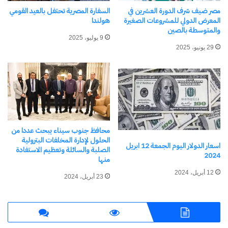
مصر ضيف شرف الدورة العشرين في
السفارة المصرية تحتفل بالعيد القومي
وأكدت وزيرة التضامن الاجتماعي على الدور المحوري
المعرض الدولي للمشروعات الصغيرة
هولندا
والمتوسطة بالصين
الذى تلعبه منظمات المجتمع المدنى والجمعيات الأهلية
9 يوليو، 2025
فى طريق التنمية والتقدم والنهوض بالمجتمع، حيث
29 يونيو، 2025
تعبر هذه الجمعيات بصدق عن احتياجات وأولويات
المجتمعات المحلية ، وتلبى احتياجاتها بسهولة ويسر
دون تعقيد أو بيروقراطية وتتبنى تدخلات مناسبة
ومبتكرة، مشيرة إلى أنه في العام الماضي أطلقت
الوزارة مرصد وعي للتنمية المجتمعية، والذى يهدف
محافظ جنوب سيناء يبحث عددا من
الحلول لإدارة المخلفات البترولية
اسعار الدولار اليوم الجمعة 12 ابريل
إلى قياس السلوكيات والاتجاهات الاجتماعية للأسر
الصلبة والسائلة وتعظيم الاستفادة
2024
منها
المصرية من الفئات الأولى بالرعاية، حتى يتم قياس
12 أبريل، 2024
23 أبريل، 2024
التطور والتغيير الحادث فى المجتمع من خلال مجموعة
من المؤشرات القياسية، وذلك بعد عمل التدخلات
والحملات التوعوية والحوارات المجتمعية.
وأفادت أن الوزارة تشارك فى مهرجان أسوان