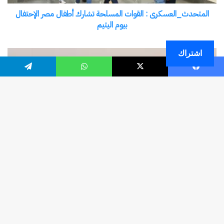
اشتراك
فيسبوك
‫X
واتساب
تيلقرام