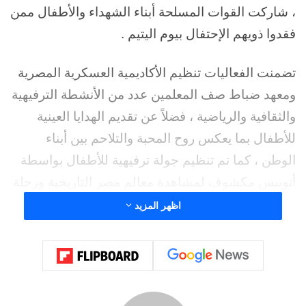
، شاركت القوات المسلحة أبناء الشهداء والأطفال ممن
فقدوا ذويهم الإحتفال بيوم اليتيم .
تضمنت الفعاليات تنظيم الأكاديمية العسكرية المصرية
ومعهد ضباط صف المعلمين عدد من الأنشطة الترفيهية
والثقافية والرياضية ، فضلاً عن تقديم الهدايا العينية
للأطفال بما يعكس روح المحبة والتلاحم بين أبناء
الوطن ، كما تم تنظيم جولة ترفيهية للأطفال بواسطة
أتوبيس مكشوف لمشاهدة معالم مصر التاريخية ورحلة
نيلية للإستمتاع بنهر النيل الخالد ، كما شارك عدد من
اظهر المزيد
القادة والضباط وطلبة الكليات والمعاهد العسكرية
والدورات المدنية بالأكاديمية فى الفعاليات مؤكدين
إهتمام القوات المسلحة برعاية النشء بإعتبارهم أمل
المستقبل وركيزة بناء الوطن .