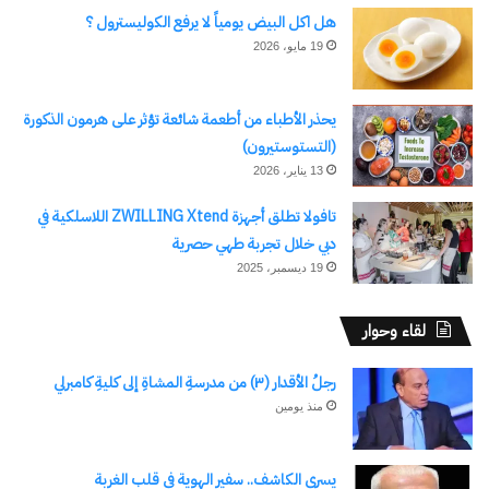
هل اكل البيض يومياً لا يرفع الكوليسترول ؟
19 مايو، 2026
يحذر الأطباء من أطعمة شائعة تؤثر على هرمون الذكورة
(التستوستيرون)
13 يناير، 2026
تافولا تطلق أجهزة ZWILLING Xtend اللاسلكية في
دبي خلال تجربة طهي حصرية
19 ديسمبر، 2025
لقاء وحوار
رجلُ الأقدار (٣) من مدرسةِ المشاةِ إلى كليةِ كامبرلي
منذ يومين
يسري الكاشف.. سفير الهوية في قلب الغربة