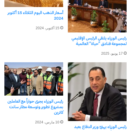
19 مارس، 2026
في "تقارير"
أسعار الذهب اليوم الثلاثاء 15 أكتوبر
2024
15 أكتوبر، 2024
رئيس الوزراء يلتقي الرئيس الإقليمي
اكتشاف المزيد من
لمجموعة فنادق “حياة” العالمية
اشترك للحصول على أحدث التدوينات المرسلة إلى بريدك
17 يونيو، 2025
الإلكتروني.
كتابة بريدك الإلكتروني...
اشتراك
رئيس الوزراء يجرى حواراً مع العاملين
بمشروع تطوير وتوسعة مطار سانت
كاترين
10 مارس، 2024
رئيس الوزراء يهنئ وزير الدفاع بعيد