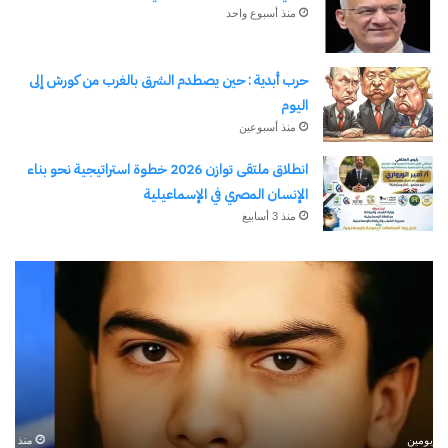
منذ أسبوع واحد
حرب أبدية : حين يصطدم الشرق بالغرب من كورش إلى
اليوم
منذ أسبوعين
انطلاق ملتقى توازن 2026 خطوة استراتيجية نحو بناء
الإنسان المصري في الإسماعيلية
منذ 3 أسابيع
رجلُ
طل
الأقدار
أبو
(٣)
يك
من
ال
مدرسةِ
يبد
المشاةِ
بف
إلى
منذ يومين