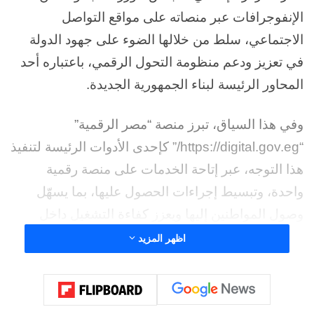
الإنفوجرافات عبر منصاته على مواقع التواصل
الاجتماعي، سلط من خلالها الضوء على جهود الدولة
في تعزيز ودعم منظومة التحول الرقمي، باعتباره أحد
المحاور الرئيسة لبناء الجمهورية الجديدة.
وفي هذا السياق، تبرز منصة “مصر الرقمية”
“https://digital.gov.eg/” كإحدى الأدوات الرئيسة لتنفيذ
هذا التوجه، عبر إتاحة الخدمات على منصة رقمية
واحدة، وتبسيط إجراءات الحصول عليها، بما يسهّل
وصول المواطنين إليها ويعزز كفاءة التشغيل داخل
الجهات الحكومية.
اظهر المزيد
وقد انعكست هذه الجهود في تحقيق تقدم ملموس على
مستوى ميكنة الخدمات وتطوير منظومة العمل