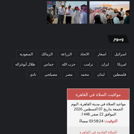
وسوم
اسرائيل
اسعار
الاتحاد
الزراعة
الزمالك
السعودية
امريكا
ايران
ترامب
حزب الله
حماس
طلال أبوغزاله
فلسطين
لبنان
محمد
مصر
مصيلحي
نادي