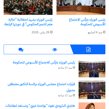
مرتبط
رئيس الوزراء يترأس الاجتماع
رئيس الوزراء يشهد احتفالية “جائزة
الأسبوعي للحكومة
مصر للتميز الحكومي” في دورتها الرابعة
منذ 4 أسابيع
26 يناير، 2026
وزيرة التخطيط تشارك
شراكة استراتيجية بين مجلس
باحتفالية إطلاق المساعدة
الوزراء و”BMIC” لإطلاق نقلة
الذكية للجهاز الإداري للدولة
رقمية غير مسبوقة
“كيمت”
13 ديسمبر، 2025
في "الأكثر قراءة"
رئيس الوزراء يترأس الاجتماع الأسبوعي للحكومة
25 فبراير، 2024
في "الأخبار News"
منذ 17 ساعة
قرارات اجتماع مجلس الوزراء برئاسة الدكتور مصطفى
مدبولي
منذ 17 ساعة
رئيس الوزراء يستعرض الجهود
هايدي البارودي تعود “بواحدة غيري” وتستعد لمفاجآت
المبذولة لتحقيق التحول الرقمى