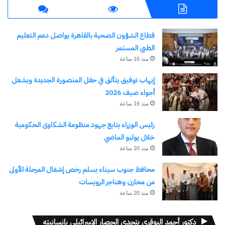
في "الأخبار News"
قطاع الشؤون الصحية بالقاهرة يواصل دعم التعليم
الطبي المستمر
منذ 16 ساعة
المهندس عبد الرحمن ولي
إيهاب توفيق يتألق في حفل المنصورة الجديدة ويشعل
الدين يُعلن عن بدء الطرح
أجواء صيف 2026
لأسهم أضخم مشروع سياحي
فندقي
منذ 16 ساعة
28 يناير، 2025
في "الأخبار News"
رئيس الوزراء يتابع جهود منظومة الشكاوى الحكومية
خلال يوليو الماضي
منذ 20 ساعة
محافظ جنوب سيناء يسلم رخص إشغال المرحلة الأولى
اكتشاف المزيد من
من مخازن وهناجر الرويسات
منذ 20 ساعة
اشترك للحصول على أحدث التدوينات المرسلة إلى بريدك
الإلكتروني.
كتابة بريدك الإلكتروني...
دكتور أحمد البوقري يتحدى الحصار الإسرائيلي بإنسانيته