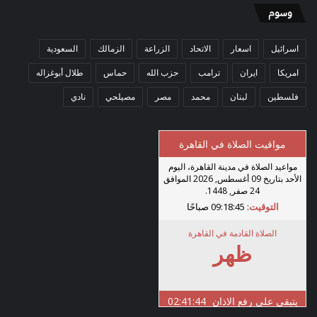
وسوم
اسرائيل
اسعار
الاتحاد
الزراعة
الزمالك
السعودية
امريكا
ايران
ترامب
حزب الله
حماس
طلال أبوغزاله
فلسطين
لبنان
محمد
مصر
مصيلحي
نادي