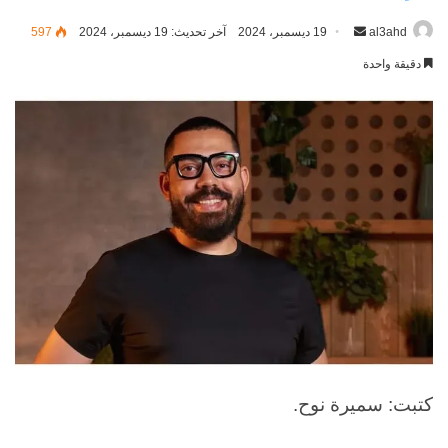
al3ahd
أرسل
19 ديسمبر، 2024
آخر تحديث: 19 ديسمبر، 2024
597
بريدا
دقيقة واحدة
إلكترونيا
كتبت: سميرة نوح.