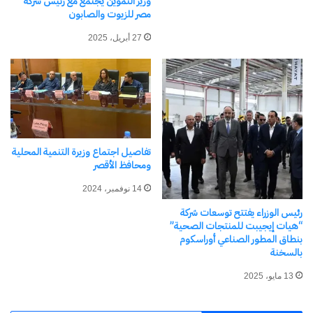
وزير التموين يجتمع مع رئيس شركة
مصر للزيوت والصابون
فيس بوك
X
27 أبريل، 2025
معجب بهذه:
تفاصيل اجتماع وزيرة التنمية المحلية
مرتبط
ومحافظ الأقصر
14 نوفمبر، 2024
رئيس الوزراء يفتتح توسعات شركة
“هيات إيجيبت للمنتجات الصحية”
بنطاق المطور الصناعي أوراسكوم
خبير الاستثمار وتطوير الأعمال
عبد الرحمن ولي الدين: لافيستا
بالسخنة
عبد الرحمن ولي الدين يكشف
تورز ورمال للتطوير العقاري
عن أهم مراحل نجاح مشروعك
ستغيران مشهد الاستثمار
13 مايو، 2025
24 أبريل، 2024
العقاري السياحي في مصر
في "الأخبار News"
12 يناير، 2025