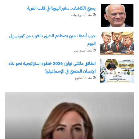
يسري الكاشف.. سفير الهوية في قلب الغربة
منذ أسبوع واحد
حرب أبدية : حين يصطدم الشرق بالغرب من كورش إلى
اليوم
منذ أسبوعين
انطلاق ملتقى توازن 2026 خطوة استراتيجية نحو بناء
الإنسان المصري في الإسماعيلية
منذ 3 أسابيع
قادمة
حر
من
أبد
الصعيد
:
(١)
حي
…
يص
بقلم
ال