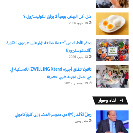
هل اكل البيض يومياً لا يرفع الكوليسترول ؟
19 مايو، 2026
يحذر الأطباء من أطعمة شائعة تؤثر على هرمون الذكورة
(التستوستيرون)
13 يناير، 2026
تافولا تطلق أجهزة ZWILLING Xtend اللاسلكية في
دبي خلال تجربة طهي حصرية
19 ديسمبر، 2025
لقاء وحوار
رجلُ الأقدار (٣) من مدرسةِ المشاةِ إلى كليةِ كامبرلي
منذ يومين