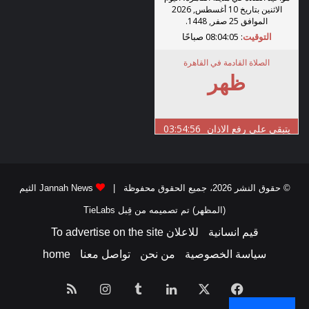
© حقوق النشر 2026، جميع الحقوق محفوظة |
Jannah News الثيم
(المظهر) تم تصميمه من قِبل TieLabs
قيم انسانية
للاعلان To advertise on the site
سياسة الخصوصية
من نحن
تواصل معنا
home
فيسبوك
‫X
لينكدإن
انستقرام
ملخص