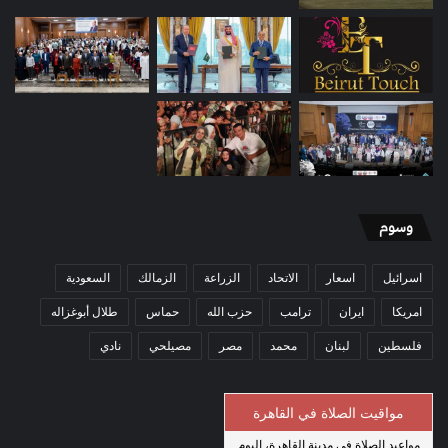
وسوم
اسرائيل
اسعار
الاتحاد
الزراعة
الزمالك
السعودية
امريكا
ايران
ترامب
حزب الله
حماس
طلال أبوغزاله
فلسطين
لبنان
محمد
مصر
مصيلحي
نادي