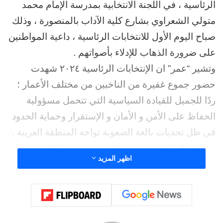
الرئاسية ، في اللجنة الانتخابية بمدرسة الإمام محمد
متولي الشعراوي بشارع كلية الآداب بالمنصورة ، وذلك
صباح اليوم الأول للانتخابات الرئاسية ، داعية المواطنين
على ضرورة الذهاب للإدلاء بأصواتهم .
وتشير “عمر” ان الإنتخابات الرئاسية ٢٠٢٤ شهدت
حضور جموع غفيرة من الناخبين من مختلف الأعمار ؛
ردًا للجميل للقيادة السياسية التي تتحمل مسؤولية
الحفاظ على الأمن و الأمان و الإستقرار وحماية الحدود
في ظل تحديات بالغة الصعوبة تواجه المنطقة العربية .
هذا وقد انطلقت مسيرة حاشدة من مقر النائب د.
اظهر المزيد
نسرين صلاح عمر ؛ لحث الناخبين على المشاركة
الوطنية و الإدلاء بأصواتهم في الإنتخابات الرئاسية ،
تقدمتهم فيها النائب من أمام مقر مكتبها بشارع الجلاء
سيرا على الأقدام حتى مقر اللجان المتواجدة بشارع