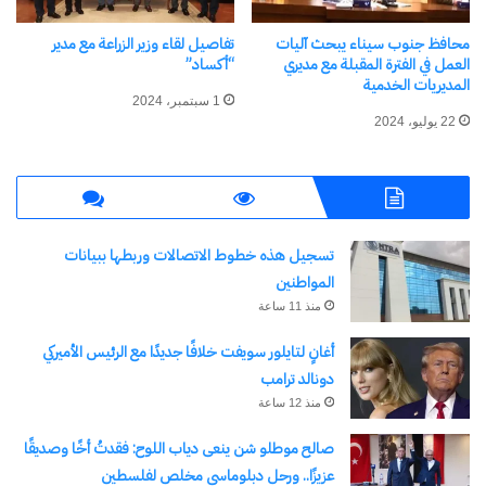
في "الأخبار News"
10 ديسمبر، 2023
في "الأخبار News"
محافظ جنوب سيناء يبحث آليات
تفاصيل لقاء وزير الزراعة مع مدير
العمل في الفترة المقبلة مع مديري
“أكساد”
المديريات الخدمية
1 سبتمبر، 2024
22 يوليو، 2024
إئتلاف نزاهة الدولي يتابع أول
أيام تصويت المصريين في
الداخل
تسجيل هذه خطوط الاتصالات وربطها ببيانات
10 ديسمبر، 2023
في "محليات"
المواطنين
منذ 11 ساعة
أغانٍ لتايلور سويفت خلافًا جديدًا مع الرئيس الأميركي
اكتشاف المزيد من
دونالد ترامب
منذ 12 ساعة
اشترك للحصول على أحدث التدوينات المرسلة إلى بريدك
صالح موطلو شن ينعى دياب اللوح: فقدتُ أخًا وصديقًا
الإلكتروني.
عزيزًا.. ورحل دبلوماسي مخلص لفلسطين
كتابة بريدك الإلكتروني...