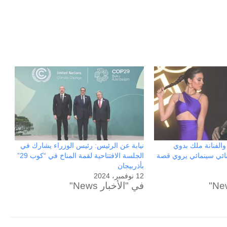
ون عاماً من المراقبة
منذ 10 ساعات
الحرب حربين والضربة القاضية (٣)
والفنانة ملك بدوي
نيابة عن الرئيس: رئيس الوزراء يشارك في
نائي سينمائي يروي قصة
الجلسة الافتتاحية لقمة المناخ في “كوب 29”
بأذربيجان
12 نوفمبر، 2024
في "الأخبار News"