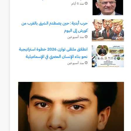
منذ 6 أيام
حرب أبدية : حين يصطدم الشرق بالغرب من
كورش إلى اليوم
منذ أسبوعين
انطلاق ملتقى توازن 2026 خطوة استراتيجية
نحو بناء الإنسان المصري في الإسماعيلية
منذ أسبوعين
رجلُ
طلال
الأقدار
أبوغزاله
(٣)
يكتب:
من
المستقبل
مدرسةِ
يبدأ
المشاةِ
بفكرة
إلى