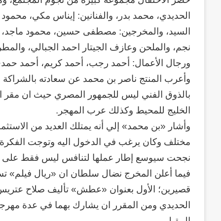
الحديدي، محمد بدر، والفنانين: إيناس مكي، محمود
السيد، والمخرجين: مصطفى حسين، محمود ماجد، وا
نجم، والملحن وعازف الجيتار احمد الجبالي، والمط
ورجال الأعمال: أحمد رجب، أحمد كريم، أحمد حمد
وأعرب المنتج ناصر بن محمد عن سعادته بالشراكة م
بالذوق الفني ليس للجمهور المصري حيث ان مقر ا
الخليج للمحيط وكذلك عرب المهجر.
وأشار «بن محمد» إلي أنه يمتلك العديد من الاستث
مختلف وكان يرغب في الدخول اليه وتوجت الفكرة بإن
نجحت سيوسع إطار عملها لتنافس ليس فقط على الصع
فيما أعلن المخرج نضال سلطان ان «ريال فيلم» تستع
قصيرين؛ الأول بعنوان «عطش» تأليف صلاح عتريس وا
الحديدي ومن المقرر ان يشارك بهما في عدة مهرجا
المقبل.