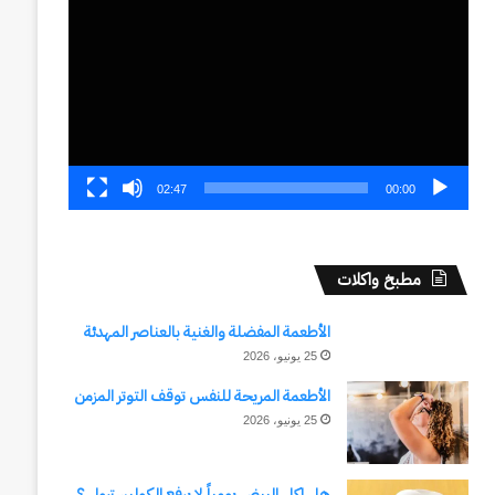
الفيديو
02:47
00:00
مطبخ واكلات
الأطعمة المفضلة والغنية بالعناصر المهدئة
25 يونيو، 2026
الأطعمة المريحة للنفس توقف التوتر المزمن
25 يونيو، 2026
هل اكل البيض يومياً لا يرفع الكوليسترول ؟