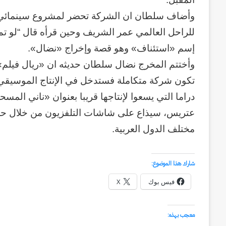
وأضاف سلطان ان الشركة تحضر لمشروع سينمائي 
للراحل العالمي عمر الشريف وحين قرأه قال “لو تم
إسم «استئناف» وهو قصة وإخراج «نضال».
وأختتم المخرج نضال سلطان حديثه ان «ريال فيلم»
تكون شركة متكاملة فستدخل في الإنتاج الموسيقي 
دراما التي يسعوا لإنتاجها قريبا بعنوان «ناني ا
عتريس، سيذاع على شاشات التلفزيون من خلال حل
مختلف الدول العربية.
وكالة
الـ
شارك هذا الموضوع:
CIA
فيس بوك
X
و
٢٣
يوليو..
معجب بهذه:
منذ أسبوعين
سبعون