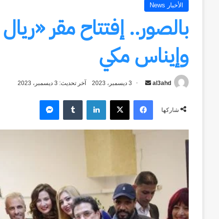
الأخبار News
بالصور.. إفتتاح مقر «ريال
وإيناس مكي
al3ahd
أرسل
3 ديسمبر، 2023
آخر تحديث: 3 ديسمبر، 2023
بريدا
فيسبوك
‫X
لينكدإن
ماسنجر
إلكترونيا
شاركها