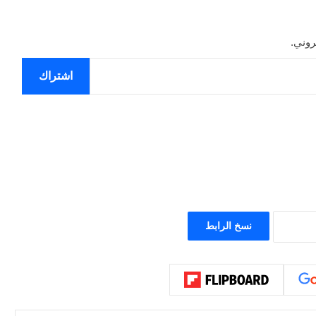
روني.
اشتراك
نسخ الرابط