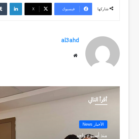
لينكد
فيسبوك
‫X
شاركها
al3ahd
موقع
الويب
أقرأ التالي
الأخبار News
منذ أسبوعين