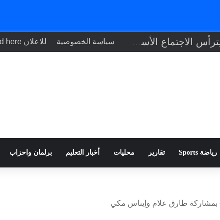
رئيس الوزراء يترأس الاجتماع الأسبوعي للحكومة
سياسة الخصوصية
للاعلان Your ad here
رياضة Sports
تقارير
محليات
أخبار التعليم
برلمان واحزاب
م» بمشاركة طارق علام وإيناس مكي