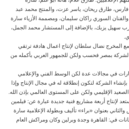
 فارس، طارق ريحان، ياسر عزت، والمنتج محمد عبد
لفنان السوري راكان سليمان، ومصممة الأزياء سارة
رب سهيل يزبك، بالإضافة إلى المستشار محمد الجمل،
ي.
ع المخرج نضال سلطان لإنتاج اعمال هادفة ترتقي
لشركة بمصر فحسب ولكن للجمهور العربي بأكمله من
مارات في مجالات عدة لكن الوسط الفني والإعلامي
شاء الشركة لتكون إنطلاقة له في مجال الإنتاج وإذا
يد الإقليمي ولكن على المستوى العالمي بإذن الله.
د لإنتاج أربعة مشاريع فنية جديدة عبارة عن: فيلمين
لثاني بعنوان «براء» تأليف وبطولة الإعلامية سارة
نات في: القاهرة وجدة وبرلين وكان ومراكش العام