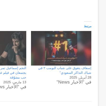
وكالة الـ CIA و ٢٣ يوليو.. سبع
عاماً
وإعادة الحسابات
من
المراقبة
وإعادة
مرتبط
الحسابات
إسعاف يتفوق على شباب البومب ٢ في
النجم إسماعيل تمر 
شباك التذاكر السعودي”
يجتمعان في فيلم غ
28 أبريل، 2025
حب مشوّقة
في "الأخبار News"
13 مارس، 2025
في "الأخبار News"