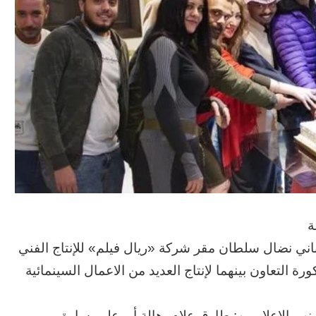
ة
ناني نضال سلطان مقر شركة «ريال فيلم» للإنتاج الفني
ة التعاون بينهما لإنتاج العديد من الاعمال السينمائية
م الإعلاميين: طارق علام، هالة أبو علم، سارة