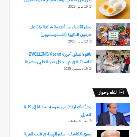
19 مايو، 2026
يحذر الأطباء من أطعمة شائعة تؤثر على
هرمون الذكورة (التستوستيرون)
13 يناير، 2026
تافولا تطلق أجهزة ZWILLING Xtend
اللاسلكية في دبي خلال تجربة طهي حصرية
19 ديسمبر، 2025
لقاء وحوار
رجلُ الأقدار (٣) من مدرسةِ المشاةِ إلى كليةِ
كامبرلي
منذ 10 ساعات
يسري الكاشف.. سفير الهوية في قلب الغربة