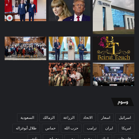
وسوم
اسرائيل
اسعار
الاتحاد
الزراعة
الزمالك
السعودية
امريكا
ايران
ترامب
حزب الله
حماس
طلال أبوغزاله
فلسطين
لبنان
محمد
مصر
مصيلحي
نادي