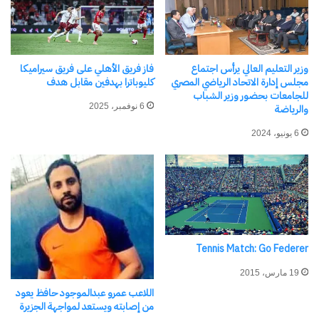
الثقبة السعودي يفوز على
الجزيرة تحت قيادة عبدالله
الزيات
وزير التعليم العالي يرأس اجتماع
فاز فريق الأهلي على فريق سيراميكا
1 نوفمبر، 2023
مجلس إدارة الاتحاد الرياضي المصري
كليوباترا بهدفين مقابل هدف
في "رياضة Sports"
للجامعات بحضور وزير الشباب
6 نوفمبر، 2025
والرياضة
6 يونيو، 2024
اكتشاف المزيد من
اشترك للحصول على أحدث التدوينات المرسلة إلى بريدك
الإلكتروني.
كتابة بريدك الإلكتروني...
اشتراك
Tennis Match: Go Federer
19 مارس، 2015
اللاعب عمرو عبدالموجود حافظ يعود
من إصابته ويستعد لمواجهة الجزيرة