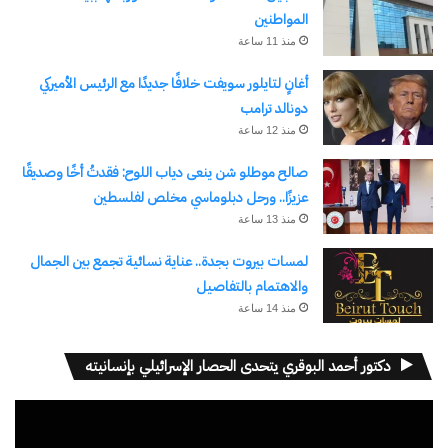
المواطنين
منذ 11 ساعة
أغانٍ لتايلور سويفت خلافًا جديدًا مع الرئيس الأميركي
دونالد ترامب
منذ 12 ساعة
صالح موطلو شن ينعى دياب اللوح: فقدتُ أخًا وصديقًا
عزيزًا.. ورحل دبلوماسي مخلص لفلسطين
منذ 13 ساعة
لمسات بيروت بجدة.. عناية نسائية تجمع بين الجمال
والاهتمام بالتفاصيل
منذ 14 ساعة
دكتور أحمد البوقري يتحدى الحصار الإسرائيلي بإنسانيته
مشغل
الفيديو