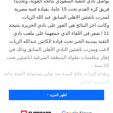
يواصل نادي الثقبة السعودي نتائجه القوية، وتحديدا
فريق كرة القدم تحت 15 عاما، بقيادة فنية مصرية
لمدرب ناشئين الاهلي السابق عبد الله الزيات.
وكانت اخر النتائج هي الفوز على نادي الجزيرة بنتيجة
11 / صفر في اللقاء الذي جمعهما على ملعب نادي
الثقبة بمدينة الخبر تحت قيادة الكابتن عبدالله الزيات
لاعب ومدرب ناشئين النادي الأهلي السابق وذلك في
إطار منافسات بطولة المنطقة الشرقية لناشئين تحت
15 سنة ،
ويقدم الزيات نتائج كبيرة منذ تولي مسئولية الثقبة بداية
الموسم الحالي.
حيث إستطاع الثقبة الفوز علي إبقيق بسداسية، ثم
اظهر المزيد
الفوز علي رأس تنورة بلمعبه بخماسية ، وبسباعية علي
نادي الهداية ،وبعشرة أهداف علي نادي النجوم،