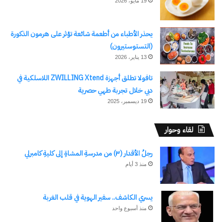
19 مايو، 2026
يحذر الأطباء من أطعمة شائعة تؤثر على هرمون الذكورة
(التستوستيرون)
13 يناير، 2026
تافولا تطلق أجهزة ZWILLING Xtend اللاسلكية في
دبي خلال تجربة طهي حصرية
19 ديسمبر، 2025
لقاء وحوار
رجلُ الأقدار (٣) من مدرسةِ المشاةِ إلى كليةِ كامبرلي
منذ 3 أيام
يسري الكاشف.. سفير الهوية في قلب الغربة
منذ أسبوع واحد