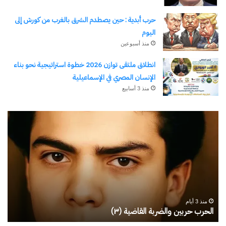
حرب أبدية : حين يصطدم الشرق بالغرب من كورش إلى
اليوم
منذ أسبوعين
انطلاق ملتقى توازن 2026 خطوة استراتيجية نحو بناء
الإنسان المصري في الإسماعيلية
منذ 3 أسابيع
رجلُ
طل
الأقدار
أبو
(٣)
يك
من
ال
مدرسةِ
يبد
المشاةِ
بف
إلى
منذ 3 أيام
كليةِ
رجلُ الأقدار (٣) من مدرسةِ المشاةِ إلى كليةِ كامبرلي
ط
كامبرلي