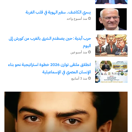
يسري الكاشف.. سفير الهوية في قلب الغربة
منذ أسبوع واحد
نسخ الرابط
حرب أبدية : حين يصطدم الشرق بالغرب من كورش إلى
اليوم
منذ أسبوعين
انطلاق ملتقى توازن 2026 خطوة استراتيجية نحو بناء
الإنسان المصري في الإسماعيلية
منذ 3 أسابيع
رجلُ
طل
الأقدار
أبو
(٣)
يك
من
ال
مدرسةِ
يبد