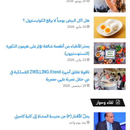
25 يونيو، 2026
للصيد السياحي الرياضي
بالداخلة
5 نوفمبر، 2024
في "الأخبار News"
هل اكل البيض يومياً لا يرفع الكوليسترول ؟
19 مايو، 2026
يحذر الأطباء من أطعمة شائعة تؤثر على هرمون الذكورة
اكتشاف المزيد من
(التستوستيرون)
13 يناير، 2026
اشترك للحصول على أحدث التدوينات المرسلة إلى بريدك
الإلكتروني.
تافولا تطلق أجهزة ZWILLING Xtend اللاسلكية في
كتابة بريدك الإلكتروني...
دبي خلال تجربة طهي حصرية
اشتراك
19 ديسمبر، 2025
لقاء وحوار
رجلُ الأقدار (٣) من مدرسةِ المشاةِ إلى كليةِ كامبرلي
منذ يوم واحد