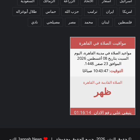
اسرائيل
اسعار
الاتحاد
الزراعة
الزمالك
السعودية
امريكا
ايران
ترامب
حزب الله
حماس
طلال أبوغزاله
فلسطين
لبنان
محمد
مصر
مصيلحي
نادي
© حقوق النشر 2026، جميع الحقوق محفوظة |
Jannah News الثيم