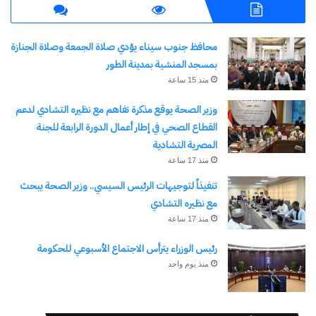
وبدعم من ولاية الداخلة، المكتب الشريف للفوسفاط،
والمكتب المغربي للسياحة، وبشراكة مع وزارة
محافظ جنوب سيناء يؤدي صلاة الجمعة وصلاة الجنازة
السياحة، ووزارة الفلاحة والصيد البحري والتنمية
بمسجد المنشية بمدينة الطور
منذ 15 ساعة
القروية والمياه والغابات
.
وقد شكل الحدث مناسبة لتسليط الضوء على المؤهلات
وزير الصحة يوقع مذكرة تفاهم مع نظيره التشادي لدعم
القطاع الصحي في إطار أعمال الدورة الرابعة للجنة
الطبيعية والسياحية التي تزخر بها الجهة، وترسيخ مكانة
المصرية التشادية
الداخلة كوجهة عالمية لعشاق الرياضات البحرية
.
منذ 17 ساعة
تنفيذاً لتوجيهات الرئيس السيسي.. وزير الصحة يبحث
شارك هذا الموضوع:
مع نظيره التشادي
منذ 17 ساعة
فيس بوك
X
رئيس الوزراء يترأس الاجتماع الأسبوعي للحكومة
منذ يوم واحد
معجب بهذه:
جاري
التحميل…