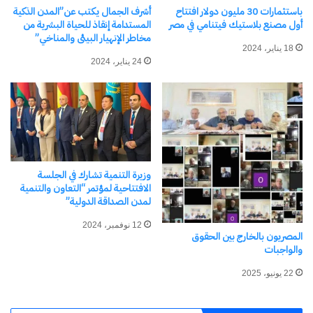
الأولى، بحيث احتل يونس سعود ورضا الزناكي المركز
باستثمارات 30 مليون دولار افتتاح
أشرف الجمال يكتب عن”المدن الذكية
أول مصنع بلاستيك فيتنامي في مصر
المستدامة إنقاذ للحياة البشرية من
الأول، فيما عادت الرتبة الثانية للفريق المتكون من
مخاطر الإنهيار البيئى والمناخي”
فتحي بوعجاج ومحمد زكرياء الخديم
.
18 يناير، 2024
24 يناير، 2024
هذا، وتوجت هذه النتائج نسخة ناجحة بكل المقاييس،
أكدت من جديد مكانة الداخلة كوجهة مفضلة لعشاق
البحر والرياضات المستدامة، وكمنصة عالمية تجمع بين
التنافس الرياضي، والسياحة البيئية، وروح الانتماء
وزيرة التنمية تشارك في الجلسة
الوطني، كما شكل الحدث مناسبة لتسليط الضوء على
الافتتاحية لمؤتمر “التعاون والتنمية
المؤهلات الطبيعية والسياحية التي تزخر بها الجهة،
لمدن الصداقة الدولية”
وترسيخ مكانة الداخلة كوجهة عالمية لعشاق الرياضات
12 نوفمبر، 2024
المصريون بالخارج بين الحقوق
البحرية
.
والواجبات
22 يونيو، 2025
يذكر أن هذه التظاهرة العالمية، تنظم من طرف
المجلس الإقليمي للسياحة بجهة الداخلة وادي الذهب،