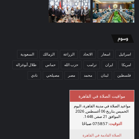
وسوم
اسرائيل
اسعار
الاتحاد
الزراعة
الزمالك
السعودية
امريكا
ايران
ترامب
حزب الله
حماس
طلال أبوغزاله
فلسطين
لبنان
محمد
مصر
مصيلحي
نادي