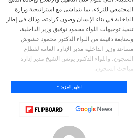
المجتمعي للنزلاء، بما يتماشى مع استراتيجية وزارة
الداخلية في بناء الإنسان وصون كرامته، وذلك في إطار
تنفيذ توجيهات اللواء محمود توفيق وزير الداخلية،
وبمتابعة دقيقة من اللواء الدكتور محمود عشوش
مساعد وزير الداخلية مدير الإدارة العامة لقطاع
السجون، واللواء الدكتور يونس الشيخ مدير إدارة
مباحث السجون.
ويعمل مركز الإصلاح والتأهيل 6 تحت قيادة واعية
اظهر المزيد
ومتميزة لكل من العميد أحمد عمر مأمور مركز الإصلاح
والتأهيل 6 بوادي النطرون، واللواء رامي خلف مدير
مباحث المركز، والرائد تامر عون رئيس مباحث مركز
الإصلاح والتأهيل 6، وبمشاركة العميد محمد خلاف،
حيث شهد المركز تطويراً ملحوظاً في منظومة الرعاية