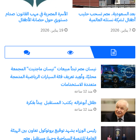
التوازن بين البعد الإنساني وسيادة القانون، حيث شمل
بعد السعودية.. مصر تسحب حليب
الأسرة المصرية في مهب القانون: صدام
القرار المحكوم عليهم بالسجن المؤبد ممن قضوا مدة
أطفال لشركة نستله العالمية
دستوري حول حضانة الأطفال
لا تقل عن 15 سنة ميلادية حتى 25 يناير 2026، على أن
7 يناير، 2026
19 يناير، 2026
يخضع المفرج عنهم لمراقبة الشرطة لمدة خمس
سنوات وفقًا لقانون العقوبات، بما يضمن الالتزام
بالقانون ويمنحهم فرصة حقيقية لبداية جديدة والاندماج
الإيجابي في المجتمع.
نيسان مصر تبدأ مبيعات “نيسان ماجنيت” المجمعة
محليًا، وتُعِيد تعريف فئة السيارات الرياضية المدمجة
متعددة الاستخدامات
شارك هذا الموضوع:
منذ 12 ساعة
فيس بوك
X
طلال أبوغزاله يكتب: المستقبل يبدأ بفكرة
منذ 12 ساعة
معجب بهذه:
جاري
رئيس الوزراء يشهد توقيع بروتوكول تعاون بين الهيئة
التحميل…
العامة للتنمية السياحية وجهاز مستقبل مصر