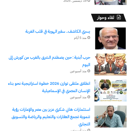
19 ديسمبر، 2025
لقاء وحوار
يسري الكاشف.. سفير الهوية في قلب الغربة
نسخ الرابط
منذ 5 أيام
حرب أبدية : حين يصطدم الشرق بالغرب من كورش إلى
اليوم
منذ أسبوعين
انطلاق ملتقى توازن 2026 خطوة استراتيجية نحو بناء
الإنسان المصري في الإسماعيلية
منذ أسبوعين
استثمارات هاني شكري عزيز بين مصر والإمارات رؤية
تنموية تجمع العقارات والتعليم والرياضة والتسويق
التجاري
منذ أسبوعين