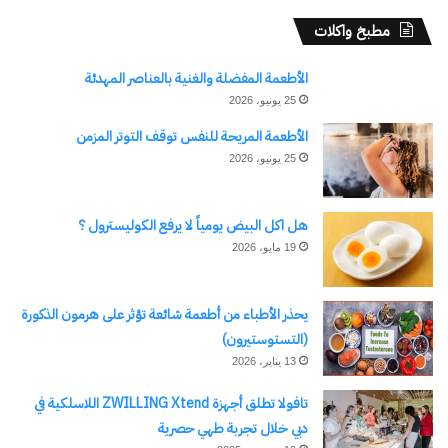
قطاع الحماية المجتمعية بوزارة
الداخلية يستقبل رئيس جامعة
مطبخ واكلات
سوهاج ولفيف من الأساتذة
والطلاب بالجامعة
الأطعمة المفضلة والغنية بالعناصر المهدئة
14 أبريل، 2024
25 يونيو، 2026
في "الأخبار News"
الأطعمة المريحة للنفس توقف التوتر المزمن
25 يونيو، 2026
اكتشاف المزيد من
هل اكل البيض يومياً لا يرفع الكوليسترول ؟
اشترك للحصول على أحدث التدوينات المرسلة إلى بريدك
19 مايو، 2026
الإلكتروني.
كتابة بريدك الإلكتروني...
يحذر الأطباء من أطعمة شائعة تؤثر على هرمون الذكورة
اشتراك
(التستوستيرون)
13 يناير، 2026
تافولا تطلق أجهزة ZWILLING Xtend اللاسلكية في
دبي خلال تجربة طهي حصرية