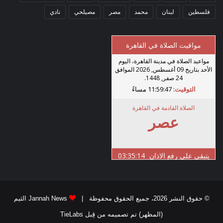
فلسطين
لبنان
محمد
مصر
مصيلحي
نادي
© حقوق النشر 2026، جميع الحقوق محفوظة |
Jannah News الثيم
(المظهر) تم تصميمه من قِبل TieLabs