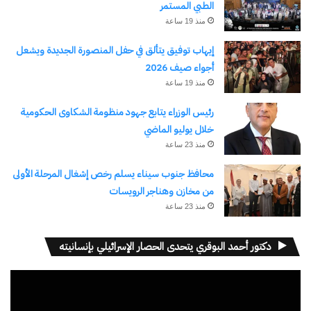
الطبي المستمر
منذ 19 ساعة
إيهاب توفيق يتألق في حفل المنصورة الجديدة ويشعل
أجواء صيف 2026
منذ 19 ساعة
رئيس الوزراء يتابع جهود منظومة الشكاوى الحكومية
خلال يوليو الماضي
منذ 23 ساعة
محافظ جنوب سيناء يسلم رخص إشغال المرحلة الأولى
من مخازن وهناجر الرويسات
منذ 23 ساعة
دكتور أحمد البوقري يتحدى الحصار الإسرائيلي بإنسانيته
مشغل
الفيديو