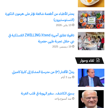
يحذر الأطباء من أطعمة شائعة تؤثر على هرمون الذكورة
(التستوستيرون)
13 يناير، 2026
تافولا تطلق أجهزة ZWILLING Xtend اللاسلكية في
دبي خلال تجربة طهي حصرية
19 ديسمبر، 2025
لقاء وحوار
رجلُ الأقدار (٣) من مدرسةِ المشاةِ إلى كليةِ كامبرلي
منذ 3 أيام
يسري الكاشف.. سفير الهوية في قلب الغربة
منذ أسبوع واحد