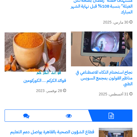
مستهدف حملة “رمضان بصحة لكل
العيلة” بنسبة 108% قبل نهاية الشهر
المبارك
اكتشاف المزيد من
30 مارس، 2025
اشترك للحصول على أحدث التدوينات المرسلة إلى بريدك
الإلكتروني.
كتابة بريدك الإلكتروني...
اشتراك
نجاح استخدام الذكاء الاصطناعي في
مناظير القولون بمجمع السويس
فوائد الكركم … الكوركومين
الطبي
28 نوفمبر، 2023
31 أغسطس، 2025
نسخ الرابط
قطاع الشؤون الصحية بالقاهرة يواصل دعم التعليم