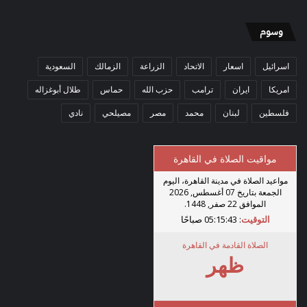
وسوم
اسرائيل
اسعار
الاتحاد
الزراعة
الزمالك
السعودية
امريكا
ايران
ترامب
حزب الله
حماس
طلال أبوغزاله
فلسطين
لبنان
محمد
مصر
مصيلحي
نادي