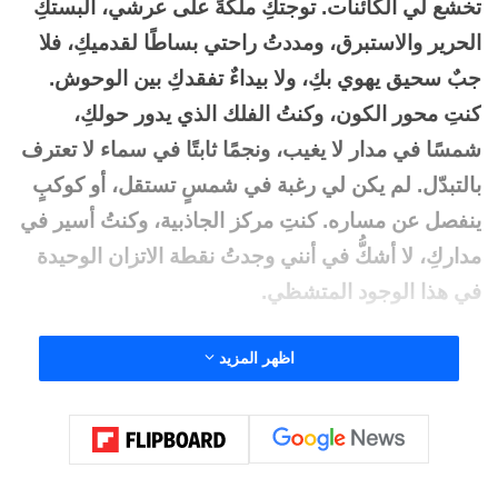
تخشع لي الكائنات. توجتكِ ملكةً على عرشي، ألبستكِ
الحرير والاستبرق، ومددتُ راحتي بساطًا لقدميكِ، فلا
جبٌ سحيق يهوي بكِ، ولا بيداءٌ تفقدكِ بين الوحوش.
كنتِ محور الكون، وكنتُ الفلك الذي يدور حولكِ،
شمسًا في مدار لا يغيب، ونجمًا ثابتًا في سماء لا تعترف
بالتبدّل. لم يكن لي رغبة في شمسٍ تستقل، أو كوكبٍ
ينفصل عن مساره. كنتِ مركز الجاذبية، وكنتُ أسير في
مداركِ، لا أشكُّ في أنني وجدتُ نقطة الاتزان الوحيدة
في هذا الوجود المتشظي.
أضيء لكِ دربك بمشكاةٍ تُشعُّ بنورٍ لا يخفت، نورٍ يرقص
اظهر المزيد
على خيوط الفجر، فيتألق بين لهيب عينيكِ النجمية
واختيال خطواتكِ الطاووسية. كان دربًا حيًا، تنبت فيه
الأزاهير، وتصدح فيه البلابل على خرير ماء السلسبيل،
تتردد كتراتيل داوود بين جدران القصر الذي شيّدته لكِ