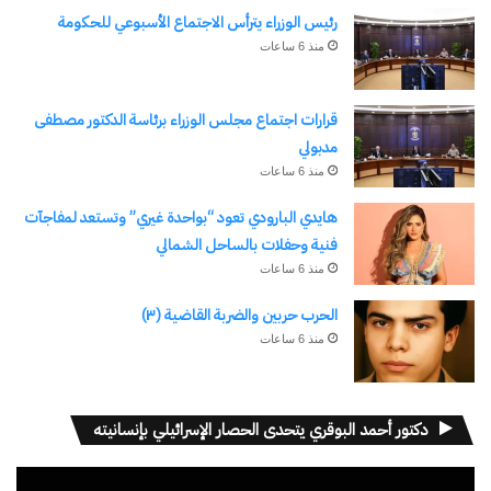
رئيس الوزراء يترأس الاجتماع الأسبوعي للحكومة
لقد تحول القصر إلى أطلالٍ خاوية، ولم تعد هناك
منذ 6 ساعات
شمسٌ تدور حولي، ولا كواكب تعلن الولاء. لم أجد سوى
مركبة الأحزان، أقلتني نحو أفقٍ مشوه، ووقعتُ تحت
قرارات اجتماع مجلس الوزراء برئاسة الدكتور مصطفى
مدبولي
جاذبية الثقب. تباطأ الزمن، فهرمتُ قبل أن ألقي حتفي
منذ 6 ساعات
فيه. ثوانٍ مرت، لكنها انتزعت من عمري سنين، شابت
هايدي البارودي تعود “بواحدة غيري” وتستعد لمفاجآت
فيها عواطفي، وانحنى ظهري، وتدلى جفني، وضعفت
فنية وحفلات بالساحل الشمالي
عظامي أمام ثقبٍ تكون من نيران الرحيل.
منذ 6 ساعات
الحرب حربين والضربة القاضية (٣)
ذهب العمر هباءً، وما كان وعدُكِ إلا شبحًا، ولم أدرك
منذ 6 ساعات
نفسي إلا عندما أخبرني العدم: “هنا، حيث لا نهاية
للجاذبية، ولا مفر من السقوط الأبدي.”
دكتور أحمد البوقري يتحدى الحصار الإسرائيلي بإنسانيته
بقلمي: إبراهيم أمين مؤمن
مشغل