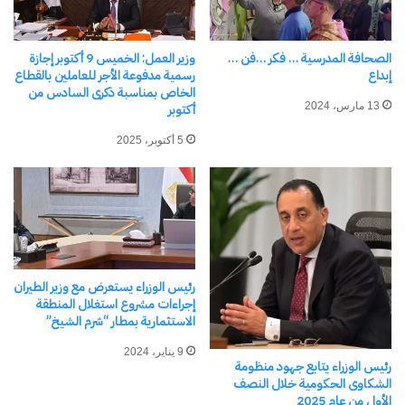
قلتُ لكِ، وقلبي يذوي: “لمَ تختمين أكتافنا بوشم
اليباب؟ ألم يؤنسكِ حبي؟ لمَ الرحيل؟ أتريدين أن ننظر
الصحافة المدرسية … فكر …فن …
وزير العمل: الخميس 9 أكتوبر إجازة
إبداع
رسمية مدفوعة الأجر للعاملين بالقطاع
معًا في وجه الفناء؟ أن نتلمس طريقًا أعمى إلى جحيمٍ
الخاص بمناسبة ذكرى السادس من
لا نجاة منه؟”
13 مارس، 2024
أكتوبر
5 أكتوبر، 2025
لكن القصر بدأ يتفكك من حولي، لبنةً تلو أخرى.
سقطتُ على الأرض، وصرختُ بصوتي المحترق:
“انزعي عن جسدكِ ثوب خطتكِ العمياء، لا ترحلي،
سأحترق، سأتمزق، سأنهدم.” ونكستُ رأسي تحت
رئيس الوزراء يستعرض مع وزير الطيران
قدميكِ، سفحتُ دموعي على موطئكِ، قلتُ برجاء
إجراءات مشروع استغلال المنطقة
الاستثمارية بمطار “شرم الشيخ”
“سوف تهجر الملائكة مطايا حمام قصركِ، ستترك
الطيور أوكارها، وتجف الأنهار، ويهوى القصر فوق كل
9 يناير، 2024
رئيس الوزراء يتابع جهود منظومة
الأبرياء. ألا ترين كيف يتحطم كل شيء؟”
الشكاوى الحكومية خلال النصف
الأول من عام 2025