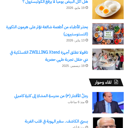
وجع اتحول لقوة … بقلم/نشأت
في رحاب السيدة نفيسة
هل اكل البيض يومياً لا يرفع الكوليسترول ؟
البسيوني
31 يوليو، 2025
19 مايو، 2026
في "الأخبار News"
2 ديسمبر، 2025
في "مقالات الكتاب"
يحذر الأطباء من أطعمة شائعة تؤثر على هرمون الذكورة
(التستوستيرون)
13 يناير، 2026
تافولا تطلق أجهزة ZWILLING Xtend اللاسلكية في
رُفعتْ الجلسة “قصيدة
دبي خلال تجربة طهي حصرية
نثر”بقلم: إبراهيم أمين مؤمن-
19 ديسمبر، 2025
مصر
13 مارس، 2025
في "الأخبار News"
لقاء وحوار
رجلُ الأقدار (٣) من مدرسةِ المشاةِ إلى كليةِ كامبرلي
منذ 6 ساعات
اكتشاف المزيد من
يسري الكاشف.. سفير الهوية في قلب الغربة
اشترك للحصول على أحدث التدوينات المرسلة إلى بريدك
منذ 6 أيام