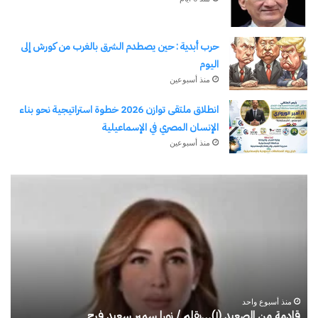
الإلكتروني.
كتابة بريدك الإلكتروني...
اشتراك
حرب أبدية : حين يصطدم الشرق بالغرب من كورش إلى
اليوم
منذ أسبوعين
انطلاق ملتقى توازن 2026 خطوة استراتيجية نحو بناء
الإنسان المصري في الإسماعيلية
منذ أسبوعين
قادمة
حر
من
أبد
نسخ الرابط
الصعيد
:
(١)
حي
…
يص
بقلم
ال
/
با
منذ أسبوع واحد
نورا
من
قادمة من الصعيد (١)…بقلم / نورا سمير سعيد فرج
ح