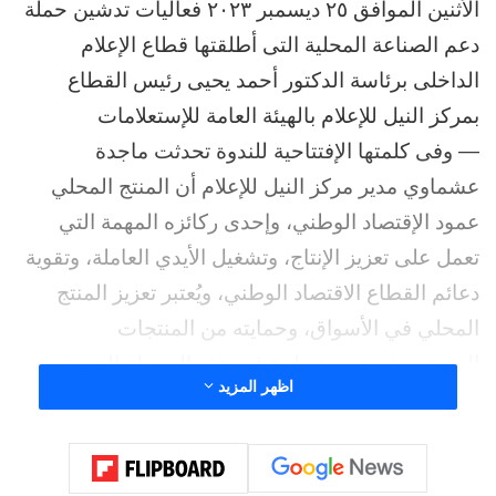
الأثنين الموافق ٢٥ ديسمبر ٢٠٢٣ فعاليات تدشين حملة
دعم الصناعة المحلية التى أطلقتها قطاع الإعلام
الداخلى برئاسة الدكتور أحمد يحيى رئيس القطاع
بمركز النيل للإعلام بالهيئة العامة للإستعلامات
— وفى كلمتها الإفتتاحية للندوة تحدثت ماجدة
عشماوي مدير مركز النيل للإعلام أن المنتج المحلي
عمود الإقتصاد الوطني، وإحدى ركائزه المهمة التي
تعمل على تعزيز الإنتاج، وتشغيل الأيدي العاملة، وتقوية
دعائم القطاع الاقتصاد الوطني، ويُعتبر تعزيز المنتج
المحلي في الأسواق، وحمايته من المنتجات
المستوردة، ضرورة ملحة في هذه المرحلة الصعبة وهو
اظهر المزيد
ما يتطلب من الجميع دعم وتشجيع المنتج المحلي
ليسهم بشكل فعال وكبير في دعم الاقتصاد الوطني
وتخفيض فاتورة الإستيراد