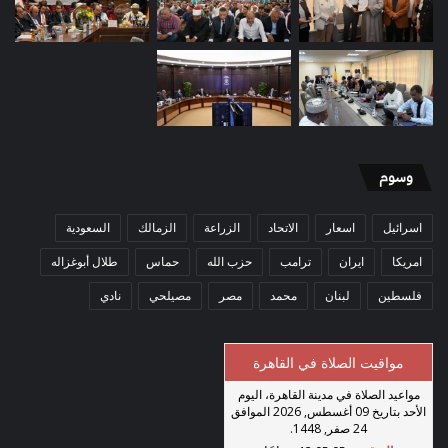
وسوم
اسرائيل
اسعار
الاتحاد
الزراعة
الزمالك
السعودية
امريكا
ايران
ترامب
حزب الله
حماس
طلال أبوغزاله
فلسطين
لبنان
محمد
مصر
مصيلحي
نادي