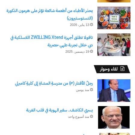
يحذر الأطباء من أطعمة شائعة تؤثر على هرمون الذكورة
(التستوستيرون)
13 يناير، 2026
تافولا تطلق أجهزة ZWILLING Xtend اللاسلكية في
دبي خلال تجربة طهي حصرية
نسخ الرابط
19 ديسمبر، 2025
لقاء وحوار
رجلُ الأقدار (٣) من مدرسةِ المشاةِ إلى كليةِ كامبرلي
منذ يومين
يسري الكاشف.. سفير الهوية في قلب الغربة
منذ أسبوع واحد