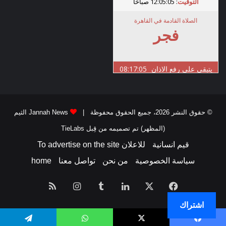
© حقوق النشر 2026، جميع الحقوق محفوظة |
Jannah News الثيم
(المظهر) تم تصميمه من قِبل TieLabs
قيم انسانية
للاعلان To advertise on the site
سياسة الخصوصية
من نحن
تواصل معنا
home
فيسبوك
‫X
لينكدإن
انستقرام
ملخص
اشتراك
الموقع