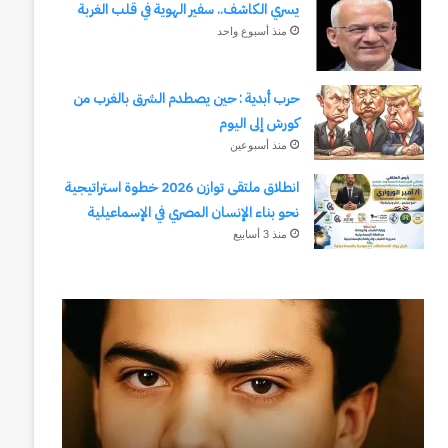
يسري الكاشف.. سفير الهوية في قلب الغربة
منذ أسبوع واحد
حرب أبدية : حين يصطدم الشرق بالغرب من
كورش إلى اليوم
منذ أسبوعين
انطلاق ملتقى توازن 2026 خطوة استراتيجية
نحو بناء الإنسان المصري في الإسماعيلية
منذ 3 أسابيع
رجلُ
طلال
الأقدار
أبوغزاله
(٣)
يكتب:
من
المستقبل
مدرسةِ
يبدأ
المشاةِ
بفكرة