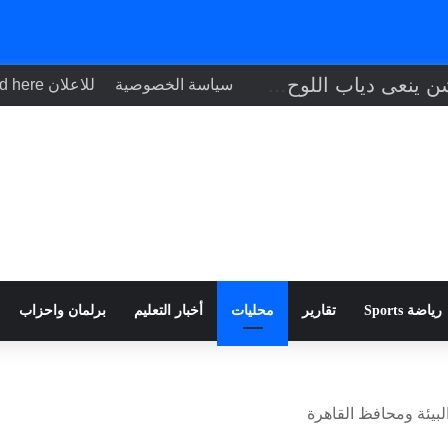
صالح موطلو شن ينعى دياب اللوح: فقدتُ أخًا وصديقًا عزيزًا.. ورحل دبلوماسي مخلص لفلسطين
سياسة الخصوصية
للاعلان Your ad here
رياضة Sports
تقارير
محليات
أخبار التعليم
برلمان واحزاب
البيئة ومحافظ القاهرة