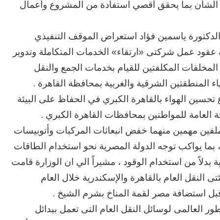
ا الشأن بما يحقق أقصي استفادة من المشروع وأعمال
 والدكتورة ياسمين فؤاد استعراض الموقف التنفيذي
ة عقود عمل شركتى «ارتقاء» الخدمات المتكاملة وتدوير
 المخلفات المكلفتين للقيام بخدمات الجمع والنقل
ء المنطقتين الشرقية والغربية بمحافظة القاهرة .
 تحسين الهواء بالقاهرة الكبري في الحفاظ على البيئة
صحة العامة للمواطنين بمحافظات القاهرة الكبري .
ملفين مهمين منهما خفض انبعاثات المركبات وأتوبيسات
 ، بما يواكب توجه الدولة المصرية نحو استخدام الطاقات
الحرب
 بدلاً من استخدام الوقود ، مشيراً الي ان الوزارة قامت
حربين
بالكهرباء لهيئتى النقل العام بالقاهرة والإسكندرية خلال العام
والضربة
القاضية
قبل استضافة مصر لقمة المناخ بشرم الشيخ .
(٣)
ور العالمى لوسائل النقل العام التى تعمل ببدائل