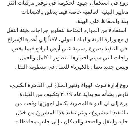
شروع في استكمال جهود الحكومة في توفير مركبات أكثر
ون عاماً من المراقبة
منذ 3 أيام
ير البيئية العالمية خاصة فيما يتعلق بالانبعاثات
الحرب حربين والضربة القاضية (٣)
فة والحفاظ على البيئة.
استفادة من الموارد المتاحة لتطوير جراجات هيئة النقل
مع وزارة البيئة والبنك الدولي، لافتاً إلي أهمية الإسراع
ء في التنفيذ بصورة رسمية علي أرض الواقع فيما يخص
راجات التي سيتم اختيارها للتطوير الكامل والعمل
هرباء وتوفير الشواحن اللازمة وكذا شراء ١٠٠ أتوبيس جديد تعمل بالكهرباء للعمل في منظومة النقل
 إدارة تلوث الهواء وتغير المناخ في القاهرة الكبرى،
والذى يتم بالتعاون مع البنك الدولى تم البدء فى التفاوض بشأنه مع بداية عام ٢٠١٩ بتكليف من القيادة
رة إلى ان الدولة المصرية بكامل اجهزتها وقعت من
راف لتنفيذ المشروع ، ويتم تنفيذ هذا المشروع من خلال
المحلية والنقل والصحة والسكان ، إلى جانب محافظات