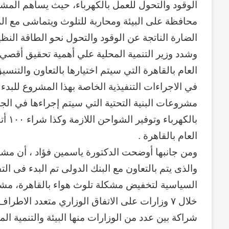
منذ أسبوعين
الوقود والتحول للعمل بالكهرباء، حيث يساهم الم
سبعون
وكالة الـ CIA و ٢٣ يوليو.. سبع
عاماً
محافظة على البيئة ومحاربة للتلوث ويتماشى مع المعاي
وإعادة الحسابات
من
الضارة الناتجة عن الوقود والتحول نحو الطاقة النظي
المراقبة
وشدد وزير التنمية المحلية علي أهمية تحقيق أقصي 
وإعادة
العام بالقاهرة التي سيتم اختيارها بالتعاون والتنسيق 
الحسابات
في الاجراءات التنفيذية الخاصة بهذا المشروع للبد
مشروعات البنية التحتية التي سيتم إجراءها في الج
بالك
العام بالقاهرة .
ومن جانبها أوضحت الدكتورة ياسمين فؤاد ، أن مشروع
السياسية لتخفيض مشكلة تلوث هواء بالقاهرة، مشي
خلال ٧ وزارات على الاتفاق الوزاري متعدد الاط
شراكة بين عدد من الوزارات منها البيئة والتنمية 