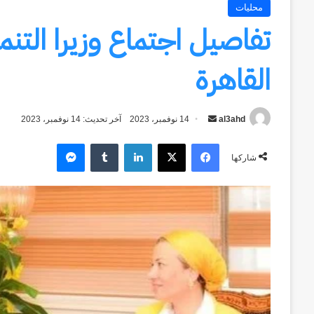
محليات
تفاصيل اجتماع وزيرا التنم
القاهرة
al3ahd
أرسل
14 نوفمبر، 2023
آخر تحديث: 14 نوفمبر، 2023
بريدا
فيسبوك
‫X
لينكدإن
ماسنجر
إلكترونيا
شاركها