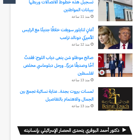
تسجيل هذه خطوط الاتصالات وربطها
ببيانات المواطنين
منذ 11 ساعة
أغانٍ لتايلور سويفت خلافًا جديدًا مع الرئيس
الأميركي دونالد ترامب
منذ 12 ساعة
صالح موطلو شن ينعى دياب اللوح: فقدتُ
أخًا وصديقًا عزيزًا.. ورحل دبلوماسي مخلص
لفلسطين
منذ 13 ساعة
لمسات بيروت بجدة.. عناية نسائية تجمع بين
الجمال والاهتمام بالتفاصيل
منذ 13 ساعة
دكتور أحمد البوقري يتحدى الحصار الإسرائيلي بإنسانيته