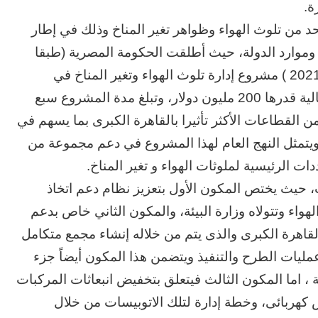
ة.
د من تلوث الهواء وظواهر تغير المناخ وذلك في إطار
وموارد الدولة، حيث أطلقت الحكومة المصرية (طبقا
للقرار الجمهوري 111 لسنه 2021 بتاريخ 24 يناير (2021 ) مشروع إدارة تلوث الهواء وتغير المناخ في
القاهرة الكبرى والممول من البنك الدولي بتكلفه مالية قدرها 200 مليون دولار، وتبلغ مدة المشروع سبع
ن القطاعات الأكثر تأثيرا بالقاهرة الكبرى بما يسهم في
، ويتمثل النهج العام لهذا المشروع في دعم مجموعة من
ات الرئيسية لملوثات الهواء و تغير المناخ.
البيئة أن المشروع يتضمن ٥ مكونات، حيث يختص المكون الأول بتعزيز نظام دعم اتخاذ
هواء وتتولاه وزارة البيئة، والمكون الثاني خاص بدعم
لقاهرة الكبرى والذى يتم من خلاله إنشاء مجمع متكامل
ليات الطرح والتنفيذ ويتضمن هذا المكون أيضاً جزء
 ، اما المكون الثالث فيتعلق بتخفيض انبعاثات المركبات
أنشطة رئيسية تشمل شراء ١٠٠ أتوبيس كهربائى، وخطة إدارة لتلك الاتوبيسات من خلال