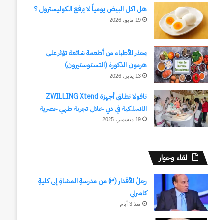
هل اكل البيض يومياً لا يرفع الكوليسترول ؟
19 مايو، 2026
يحذر الأطباء من أطعمة شائعة تؤثر على
هرمون الذكورة (التستوستيرون)
13 يناير، 2026
تافولا تطلق أجهزة ZWILLING Xtend
اللاسلكية في دبي خلال تجربة طهي حصرية
19 ديسمبر، 2025
لقاء وحوار
رجلُ الأقدار (٣) من مدرسةِ المشاةِ إلى كليةِ
كامبرلي
منذ 3 أيام