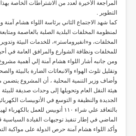
المراجعة الأخيرة لعدد من الاشتراطات الخاصة بهذ
التطوير .
كما شهد الاجتماع الثاني برئاسة اللواء هشام آمنة
لمنظومة المخلفات البلدية الصلبة بالعاصمة ومتابع
المخلفات، و«انفيروماستر»، للخدمات البيئة وتدوير
للمخلفات ونظافة الشوارع والمرافق العامة في أحيا
ومن جانبه أشار اللواء هشام آمنة إلي أهمية مشروع
وتقليل تلوث الهواء والانبعاثات الضارة بالبيئة وال
وأضاف وزير التنمية المحلية ، أن المشروع يتضمن 
هيئة النقل العام وتحويلها إلى وحدات صديقة للبيئة
وكالة
الجديدة والنظيفة و التوسع في الأتوبيسات الكهربائية
الـ
بالتعاقد علي شراء ١١٠ أتوبيس للعمل 
CIA
و
الماضي في إطار تنفيذ توجيهات القيادة السياسية 
٢٣
وأكد اللواء هشام آمنة حرص الدولة على مواكبة التط
يوليو..