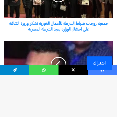
اشتراك
فيسبوك
‫X
واتساب
تيلقرام