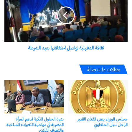
لقصور الثقافه
تواصل
وقد شكرت كامل وزارة الثقافه ممثله فى السيده
احتفالاتها
بعيد
الدكتوره / وزيره الثقافه
الشرطة
وقيادات ورجالات الوزاره لدعمهم المستمر للجمعيه
فى كافة احتفالياتها.
ثقافة الدقهلية تواصل احتفالاتها بعيد الشرطة
شارك هذا الموضوع:
فيس بوك
X
مقالات ذات صلة
معجب بهذه:
مجلس الوزراء ينعى الفنان القدير
ندوة الحلول الذكية لدعم المرأة
مرتبط
الراحل نبيل الحلفاوي
المصرية في مواجهة التغيرات المناخية
والتطرف الفكري