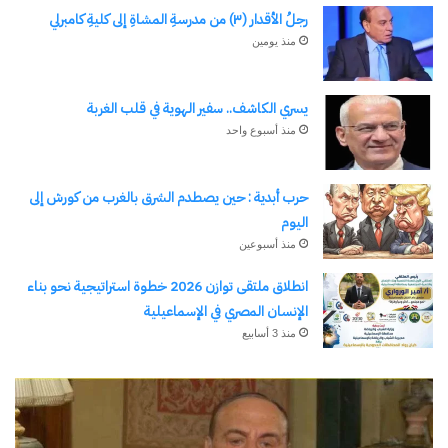
رجلُ الأقدار (٣) من مدرسةِ المشاةِ إلى كليةِ كامبرلي
منذ يومين
يسري الكاشف.. سفير الهوية في قلب الغربة
منذ أسبوع واحد
حرب أبدية : حين يصطدم الشرق بالغرب من كورش إلى
اليوم
منذ أسبوعين
انطلاق ملتقى توازن 2026 خطوة استراتيجية نحو بناء
الإنسان المصري في الإسماعيلية
منذ 3 أسابيع
الحرب
حربين
والضربة