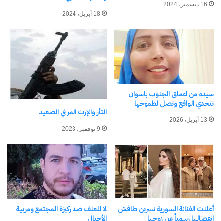
16 ديسمبر، 2024
18 أبريل، 2024
إحتفالية لقطاع الإعلام الداخلي
محافظ جنوب سيناء ومدير
بعيد الشرطة المصرية٧٢ “عيد
الامن يضعان إكليلا من الزهور
الشرطة عطاء تضحية وفاء
على النصب التذكارى لشهداء
بالعهد” بمحافظة السويس
الشرطه
1 فبراير، 2024
25 يناير، 2024
سيده من اعماق الجنوب باسوان
في "الأخبار News"
في "الأخبار News"
تتحدي الواقع وتصل لطموحها
الثأر والإرث المر في الصعيد
13 أبريل، 2026
9 نوفمبر، 2023
.محافظ جنوب سيناء يضع إكليلا
من الزهور على نصب شهداء
الشرطة بمعسكر قوات الأمن
بطور سيناء
23 يناير، 2025
أعلنت الفنانة السورية نسرين طافش
لا للعنف ضد ركيزة المجتمع ومربية
في "الأخبار News"
انفصالها رسمياً عن زوجها
الأجيال