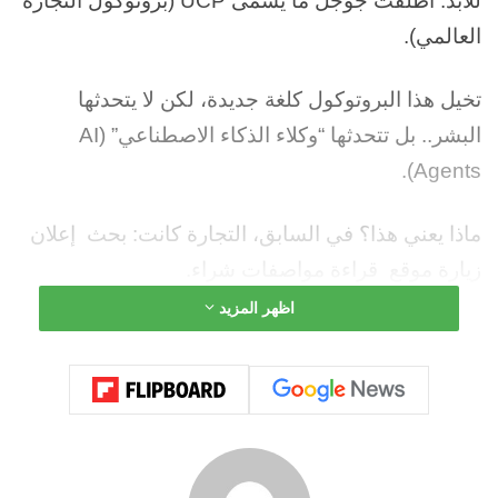
للأبد. أطلقت جوجل ما يسمى UCP (بروتوكول التجارة
العالمي).
تخيل هذا البروتوكول كلغة جديدة، لكن لا يتحدثها
البشر.. بل تتحدثها “وكلاء الذكاء الاصطناعي” (AI
Agents).
ماذا يعني هذا؟ في السابق، التجارة كانت: بحث
إعلان
زيارة موقع
قراءة مواصفات
شراء.
اظهر المزيد
اليوم، المعادلة أصبحت: نية (Intent)
وكيل ذكي
(Agent)
شراء.
أنت تقول لهاتفك: “أريد حذاء رياضي لماراثون، سعره
تحت 100 دولار، ويصل غداً”.