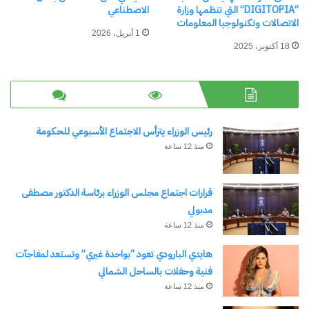
“DIGITOPIA” التي تنظمها وزارة
الاصطناعي
الاتصالات وتكنولوجيا المعلومات
1 أبريل، 2026
18 أكتوبر، 2025
مؤمن أبو سليمان .. قصة نجاح
ضربة جديدة لجوجل في أوروبا
شاب في مجال التسويق
2 يوليو، 2026
في "تقنية"
الإلكتروني
27 فبراير، 2024
في "الأخبار News"
رئيس الوزراء يترأس الاجتماع الأسبوعي للحكومة
منذ 12 ساعة
قرارات اجتماع مجلس الوزراء برئاسة الدكتور مصطفى
طباعة pdf مباشرة من واتساب
مدبولي
ويب على جهاز الكمبيوتر
منذ 12 ساعة
4 ديسمبر، 2025
في "أخبار شائعة"
هايدي البارودي تعود “بواحدة غيري” وتستعد لمفاجآت
فنية وحفلات بالساحل الشمالي
منذ 12 ساعة