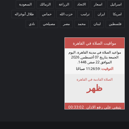
اسرائيل
اسعار
الاتحاد
الزراعة
الزمالك
السعودية
امريكا
ايران
ترامب
حزب الله
حماس
طلال أبوغزاله
فلسطين
لبنان
محمد
مصر
مصيلحي
نادي