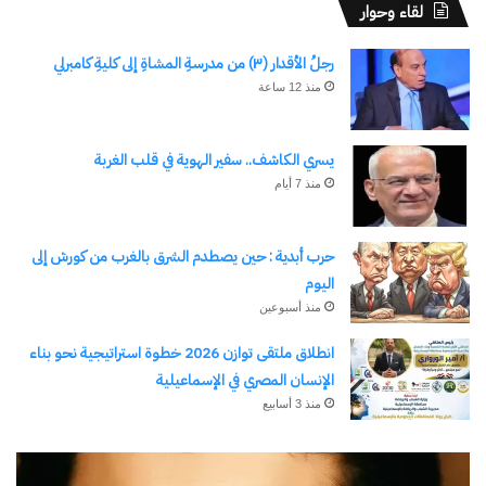
لقاء وحوار
رجلُ الأقدار (٣) من مدرسةِ المشاةِ إلى كليةِ كامبرلي
منذ 12 ساعة
يسري الكاشف.. سفير الهوية في قلب الغربة
منذ 7 أيام
حرب أبدية : حين يصطدم الشرق بالغرب من كورش إلى
اليوم
منذ أسبوعين
انطلاق ملتقى توازن 2026 خطوة استراتيجية نحو بناء
الإنسان المصري في الإسماعيلية
منذ 3 أسابيع
رجلُ
طل