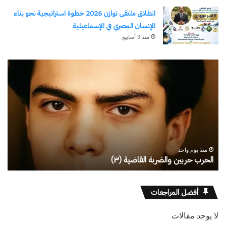
انطلاق ملتقى توازن 2026 خطوة استراتيجية نحو بناء
الإنسان المصري في الإسماعيلية
منذ 3 أسابيع
رجلُ
طل
الأقدار
أبو
(٣)
يك
من
ال
مدرسةِ
يبد
المشاةِ
بف
إلى
منذ يوم واحد
كليةِ
رجلُ الأقدار (٣) من مدرسةِ المشاةِ إلى كليةِ كامبرلي
ط
كامبرلي
أفضل المراجعات
لا يوجد مقالات