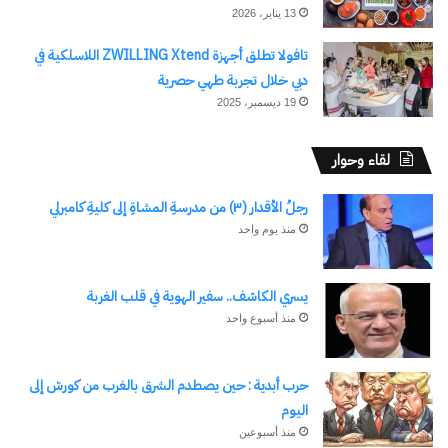
13 يناير، 2026
نسخ الرابط
تافولا تطلق أجهزة ZWILLING Xtend اللاسلكية في
دبي خلال تجربة طهي حصرية
19 ديسمبر، 2025
لقاء وحوار
رجلُ الأقدار (٣) من مدرسةِ المشاةِ إلى كليةِ كامبرلي
منذ يوم واحد
يسري الكاشف.. سفير الهوية في قلب الغربة
منذ أسبوع واحد
حرب أبدية : حين يصطدم الشرق بالغرب من كورش إلى
اليوم
منذ أسبوعين