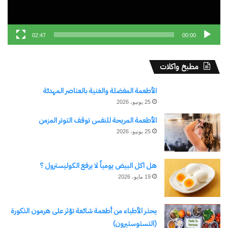
في "عربي ودولي"
02:47
00:00
اكتشاف المزيد من
مطبخ واكلات
اشترك للحصول على أحدث التدوينات المرسلة إلى بريدك
الأطعمة المفضلة والغنية بالعناصر المهدئة
الإلكتروني.
25 يونيو، 2026
كتابة بريدك الإلكتروني...
اشتراك
الأطعمة المريحة للنفس توقف التوتر المزمن
25 يونيو، 2026
هل اكل البيض يومياً لا يرفع الكوليسترول ؟
19 مايو، 2026
يحذر الأطباء من أطعمة شائعة تؤثر على هرمون الذكورة
(التستوستيرون)