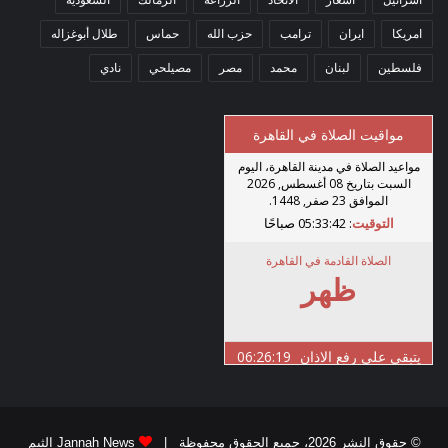
امريكا
ايران
ترامب
حزب الله
حماس
طلال أبوغزاله
فلسطين
لبنان
محمد
مصر
مصيلحي
نادي
© حقوق النشر 2026، جميع الحقوق محفوظة |
Jannah News الثيم