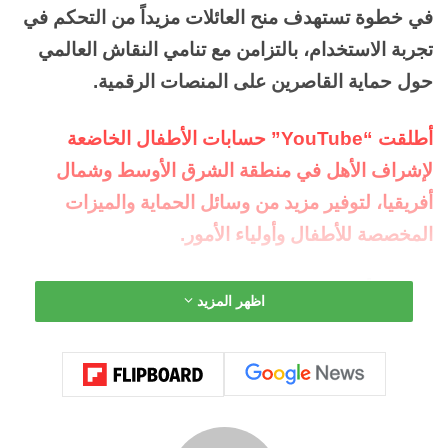
في خطوة تستهدف منح العائلات مزيداً من التحكم في
تجربة الاستخدام، بالتزامن مع تنامي النقاش العالمي
حول حماية القاصرين على المنصات الرقمية.
أطلقت “YouTube” حسابات الأطفال الخاضعة
لإشراف الأهل في منطقة الشرق الأوسط وشمال
أفريقيا، لتوفير مزيد من وسائل الحماية والميزات
المخصصة للأطفال وأولياء الأمور.
المصدر/أرابيان بزنس
اظهر المزيد
وأعلنت المنصة، الخميس، إطلاق الميزة الجديدة في
عدد من أسواق المنطقة، بينها الإمارات والسعودية،
ضمن طرح تدريجي يشمل أيضاً سلطنة عمان والكويت
وقطر والبحرين والأردن ولبنان ومصر وتونس والجزائر