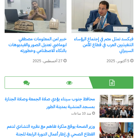
المراهقين الخاضعة لإشراف الأهل، المتاحة بالفعل في
المنطقة، كما يكمل منظومة أدوات السلامة التي تشمل
تطبيق YouTube Kids للأطفال الأصغر سناً، وتطبيق
Google Family Link الذي يتيح للوالدين إدارة
فيكسد تمثل مصر في إجتماع الرؤساء
خبير امن المعلومات مصطفي
التنفيذيين العرب في قطاع الأمن
ابوماضي تعديل الصور والفيديوهات
استخدام الأجهزة والتطبيقات، وتصفية المحتوى،
السيبراني
بالذكاء الاصطناعي وخطورته
ومتابعة نشاط الأطفال على أجهزتهم الرقمية.
5 أكتوبر، 2025
27 أغسطس، 2025
شارك هذا الموضوع:
فيس بوك
X
محافظ جنوب سيناء يؤدي صلاة الجمعة وصلاة الجنازة
بمسجد المنشية بمدينة الطور
معجب بهذه:
منذ 10 ساعات
جاري
وزير الصحة يوقع مذكرة تفاهم مع نظيره التشادي لدعم
التحميل…
القطاع الصحي في إطار أعمال الدورة الرابعة للجنة