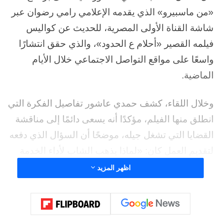
«من ماسبيرو» الذي يقدمه الإعلامي رامي رضوان عبر
شاشة القناة الأولى المصرية، للحديث عن كواليس
فيلمه القصير «أحلام ع الحدود»، والذي حقق انتشارًا
واسعًا على مواقع التواصل الاجتماعي خلال الأيام
الماضية.
وخلال اللقاء، كشف حمدي عاشور تفاصيل الفكرة التي
انطلق منها الفيلم، مؤكدًا أنه يسعى دائمًا إلى مناقشة
القضايا التي تشغل جيله، موضحًا أن السؤال الذي دفعه
لتقديم العمل كان: «لماذا يذهب الشاب لأداء الخدمة
العسكرية ويقتطع سنوات من عمره؟»، وهو التساؤل
اظهر المزيد
الذي رأى أنه يتردد في أذهان الكثير من الشباب.
وقال عاشور إن الهدف من الفيلم لم يكن تقديم رسالة