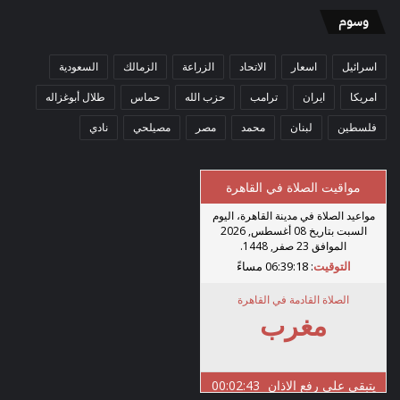
وسوم
اسرائيل
اسعار
الاتحاد
الزراعة
الزمالك
السعودية
امريكا
ايران
ترامب
حزب الله
حماس
طلال أبوغزاله
فلسطين
لبنان
محمد
مصر
مصيلحي
نادي