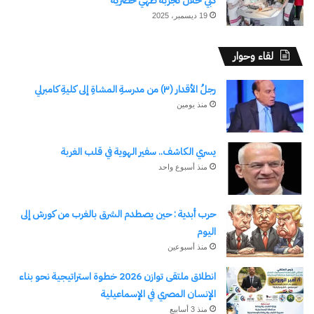
دبي خلال تجربة طهي حصرية
19 ديسمبر، 2025
لقاء وحوار
رجلُ الأقدار (٣) من مدرسةِ المشاةِ إلى كليةِ كامبرلي
منذ يومين
يسري الكاشف.. سفير الهوية في قلب الغربة
منذ أسبوع واحد
حرب أبدية : حين يصطدم الشرق بالغرب من كورش إلى
اليوم
منذ أسبوعين
انطلاق ملتقى توازن 2026 خطوة استراتيجية نحو بناء
الإنسان المصري في الإسماعيلية
منذ 3 أسابيع