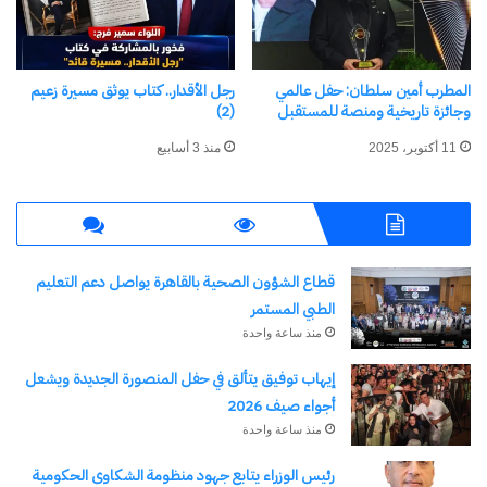
«أحلام على الدكة» و«أحلام على الموج»، اللذين سجلا
تخطوا حاجز 100 مليون مشاهدة عبر مختلف منصات
المطرب أمين سلطان: حفل عالمي
رجل الأقدار.. كتاب يوثق مسيرة زعيم
التواصل الاجتماعي، في تأكيد على التفاعل الكبير الذي
وجائزة تاريخية ومنصة للمستقبل
(2)
تحققه أعماله ذات الطابع الإنساني والاجتماعي.
11 أكتوبر، 2025
منذ 3 أسابيع
شارك هذا الموضوع:
فيس بوك
X
قطاع الشؤون الصحية بالقاهرة يواصل دعم التعليم
الطبي المستمر
معجب بهذه:
منذ ساعة واحدة
جاري
إيهاب توفيق يتألق في حفل المنصورة الجديدة ويشعل
التحميل…
أجواء صيف 2026
منذ ساعة واحدة
مرتبط
رئيس الوزراء يتابع جهود منظومة الشكاوى الحكومية