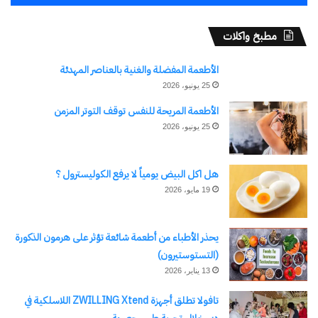
اكتشاف المزيد من
مطبخ واكلات
اشترك للحصول على أحدث التدوينات المرسلة إلى بريدك
الأطعمة المفضلة والغنية بالعناصر المهدئة
الإلكتروني.
25 يونيو، 2026
كتابة بريدك الإلكتروني...
الأطعمة المريحة للنفس توقف التوتر المزمن
اشتراك
25 يونيو، 2026
هل اكل البيض يومياً لا يرفع الكوليسترول ؟
19 مايو، 2026
يحذر الأطباء من أطعمة شائعة تؤثر على هرمون الذكورة
(التستوستيرون)
13 يناير، 2026
نسخ الرابط
تافولا تطلق أجهزة ZWILLING Xtend اللاسلكية في