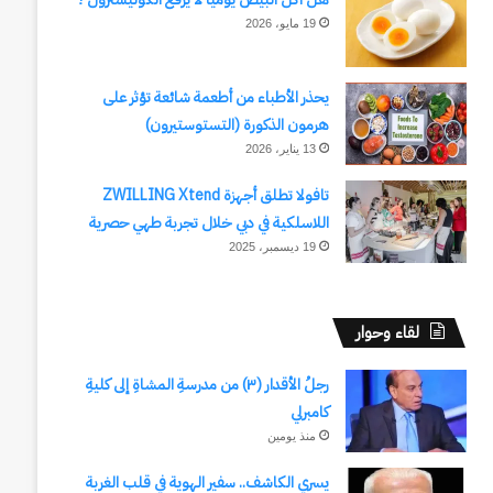
19 مايو، 2026
يحذر الأطباء من أطعمة شائعة تؤثر على
هرمون الذكورة (التستوستيرون)
13 يناير، 2026
تافولا تطلق أجهزة ZWILLING Xtend
اللاسلكية في دبي خلال تجربة طهي حصرية
19 ديسمبر، 2025
لقاء وحوار
رجلُ الأقدار (٣) من مدرسةِ المشاةِ إلى كليةِ
كامبرلي
منذ يومين
يسري الكاشف.. سفير الهوية في قلب الغربة