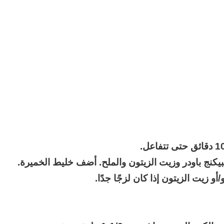
الحرب
حربين
بيكنج باودر وزيت الزيتون والملح. أضف خليط الخميرة.
والضربة
زيت الزيتون إذا كان لزجًا جدًا.
القاضية
(٣)