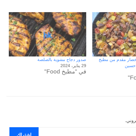
لخضار مقدم من مطبخ
صدور دجاج مشوية بالصلصة
حسين
29 يناير، 2024
في "مطبخ Food"
روني.
اشتراك