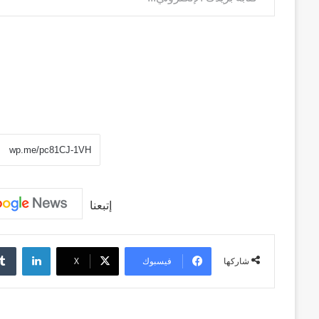
إتبعنا
لينكد
فيسبوك
‫X
شاركها