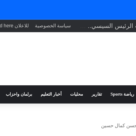
تنفيذاً لتوجيهات الرئيس السيسي.. وزير الصحة يبحث مع نظيره التشادي
سياسة الخصوصية
للاعلان Your ad here
رياضة Sports
تقارير
محليات
أخبار التعليم
برلمان واحزاب
 حسن كمال حسين