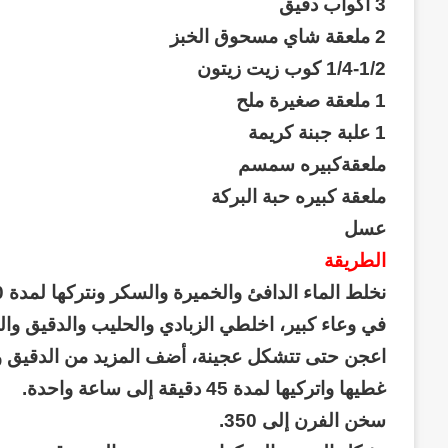
3 أكواب دقيق
2 ملعقة شاي مسحوق الخبز
1/4-1/2 كوب زيت زيتون
1 ملعقة صغيرة ملح
1 علبة جبنة كريمة
ملعقةكبيره سمسم
ملعقة كبيره حبة البركة
عسل
الطريقة
نخلط الماء الدافئ والخميرة والسكر ونتركها لمدة 10 دقائق حتى تتفاعل.
وكالة
الـ
في وعاء كبير، اخلطي الزبادي والحليب والدقيق وال
CIA
اعجن حتى تتشكل عجينة، أضف المزيد من الدقيق و/أو 
و
غطيها واتركيها لمدة 45 دقيقة إلى ساعة واحدة.
٢٣
يوليو..
سخن الفرن إلى 350.
منذ أسبوعين
سبعون