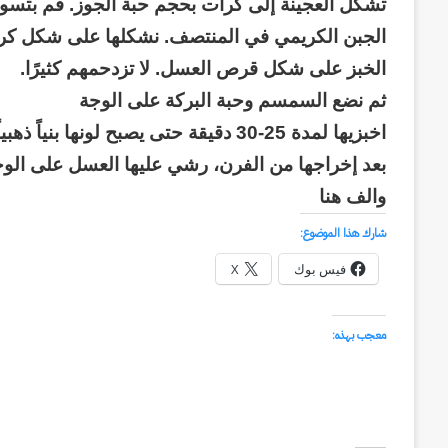
وكالة الـ CIA و ٢٣ يوليو.. سبع
عاماً
وإعادة الحسابات
الجبن الكريمي في المنتصف. نشكلها على شكل كر
من
الخبز على شكل قرص العسل. لا تزدحمهم كثيرًا.
المراقبة
وإعادة
ثم نضع السمسم وحبة البركة على الوجة
الحسابات
اخبزيها لمدة 25-30 دقيقة حتى يصبح لونها بنياً ذهبياً.
بعد إخراجها من الفرن، رشي عليها العسل على الوجه
والف هنا
شارك هذا الموضوع:
فيس بوك
X
معجب بهذه: