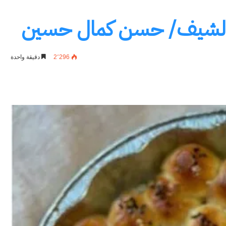
 الشيف/ حسن كمال حسين
2٬296
دقيقة واحدة