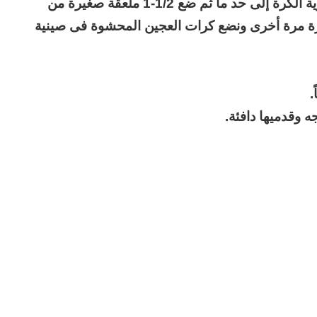
ون عاماً من المراقبة
تشكل العجينة إلى كرات بحجم حبة الجوز. قم بتسوية الكرة إلى حد ما ثم ضع 1/2-1 ملعقة صغيرة من
منذ يومين
الحرب حربين والضربة القاضية (٣)
ة مرة أخرى ونضع كرات العجين المحشوة فى صينية
 وقدميها دافئة.