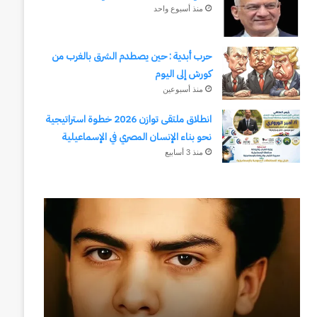
منذ أسبوع واحد
حرب أبدية : حين يصطدم الشرق بالغرب من
كورش إلى اليوم
منذ أسبوعين
انطلاق ملتقى توازن 2026 خطوة استراتيجية
نحو بناء الإنسان المصري في الإسماعيلية
منذ 3 أسابيع
رجلُ
طلال
الأقدار
أبوغزاله
(٣)
يكتب:
من
المستقبل
مدرسةِ
يبدأ
المشاةِ
بفكرة
إلى