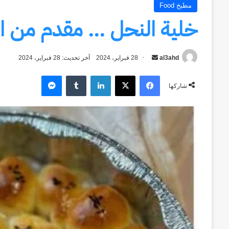
مطبخ Food
خلية النحل … مقدم من
al3ahd
أرسل
28 فبراير، 2024
آخر تحديث: 28 فبراير، 2024
بريدا
فيسبوك
‫X
لينكدإن
ماسنجر
إلكترونيا
شاركها