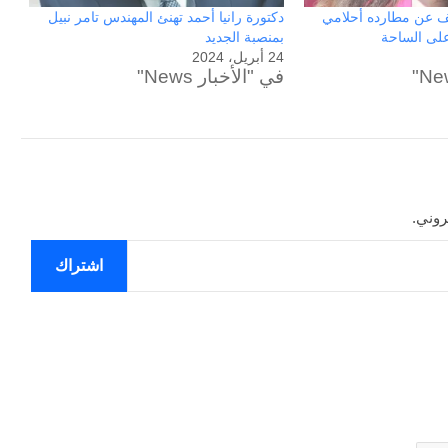
قف عن مطارده أحلامي
دكتورة رانيا أحمد تهنئ المهندس تامر نبيل
لى الساحة
بمنصبة الجديد
24 أبريل، 2024
في "الأخبار News"
روني.
اشتراك