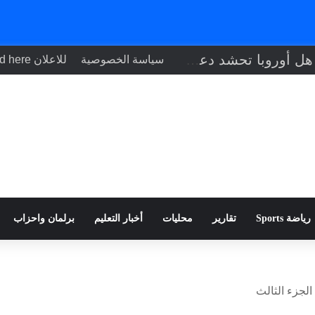
ازمة سبته … هل أوروبا تحشد دعم أسبانيا
سياسة الخصوصية
للاعلان Your ad here
رياضة Sports
تقارير
محليات
أخبار التعليم
برلمان واحزاب
لجزء الثالث