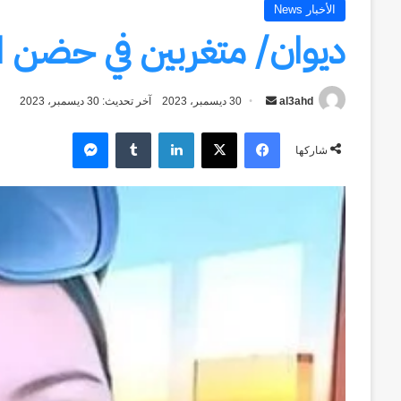
الأخبار News
ديوان/ متغربين في حضن ال
al3ahd
أرسل
30 ديسمبر، 2023
آخر تحديث: 30 ديسمبر، 2023
بريدا
فيسبوك
‫X
لينكدإن
ماسنجر
إلكترونيا
شاركها