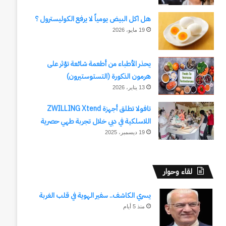
هل اكل البيض يومياً لا يرفع الكوليسترول ؟
19 مايو، 2026
يحذر الأطباء من أطعمة شائعة تؤثر على
هرمون الذكورة (التستوستيرون)
13 يناير، 2026
تافولا تطلق أجهزة ZWILLING Xtend
اللاسلكية في دبي خلال تجربة طهي حصرية
19 ديسمبر، 2025
لقاء وحوار
يسري الكاشف.. سفير الهوية في قلب الغربة
منذ 5 أيام