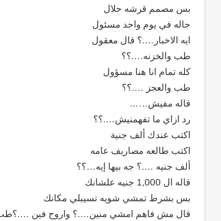
بس مصمم قرشه حلال
جاله في يوم واحد مسئول
ايه الاخبار….؟ قال معقول
طب والخزنه….؟؟
كله تمام انا هنا مسؤول
طب والعجز ….؟؟
قاله مفيش……
رد ازاي ما تفهمنيش….؟؟
اكتب عندك ألف جنية
اكتب طالعه مصاريف عامه
ألف جنيه ….؟ جه بيها إيه…؟؟
استثمارات
قاله ال 1,000 جنيه علشانك
هاني
شكري
بس بشرط تمشي شويه تسيبلي مكانك
عزيز
قال مش فاهم امشي منين….؟ واروح فين ….؟طب 