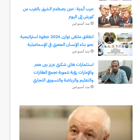
حرب أبدية : حين يصطدم الشرق بالغرب من
كورش إلى اليوم
منذ أسبوعين
انطلاق ملتقى توازن 2026 خطوة استراتيجية
نحو بناء الإنسان المصري في الإسماعيلية
منذ أسبوعين
استثمارات هاني شكري عزيز بين مصر
والإمارات رؤية تنموية تجمع العقارات
والتعليم والرياضة والتسويق التجاري
منذ أسبوعين
يسري
قناة
الكاشف..
السويس:
سفير
من
الهوية
التأميم