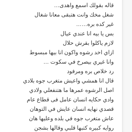
بين
قاله بقولك اسمع واهدى…
منذ أسبوعين
مصر
استثمارات هاني شكري عزيز بين مصر وا
شغل مخك وانت هتبقى معانا شغال
والإمارات
تنموية تجمع العقارات والتعليم والري
رؤية
غير كده بره……
التجاري
تنموية
بس يا بيه انا عندي عيال
تجمع
لازم ياكلوا بقرش حلال
العقارات
ازاي اخد رشوه واكون انا بيها مبسوط
والتعليم
والرياضة
وانا غيري بيصرخ في سكوت …
والتسويق
رد خلاص بره ومرفود
التجاري
قال انا همشي واعيش متغرب جوه بلادي
اصل الرشوه عمرها ما هتنفعلي ولادي
وادي حكايه انسان عامل فى قطاع عام
قصدي نهايه انسان عايش في التوهان
عاش متغرب جوه في بلده وعليها هان
روايه كبيره كتبها قلبي وقالها بشجن