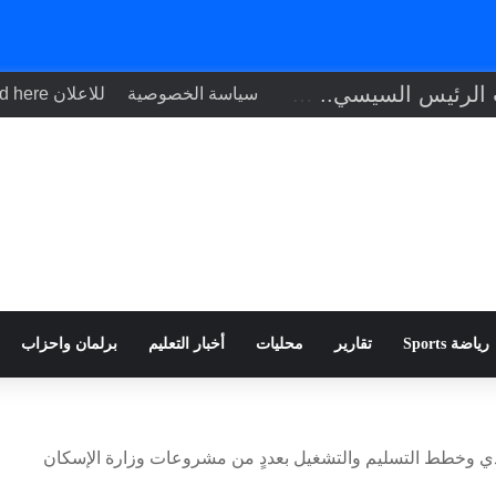
تنفيذاً لتوجيهات الرئيس السيسي.. وزير الصحة يبحث مع نظيره التشادي
سياسة الخصوصية
للاعلان Your ad here
رياضة Sports
تقارير
محليات
أخبار التعليم
برلمان واحزاب
فيذي وخطط التسليم والتشغيل بعددٍ من مشروعات وزارة الإسكان