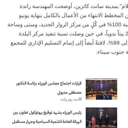
م” بمدينة سانت كاترين، أوضحت المهندسة راندة
لمخطط الانتهاء من الأعمال بالكامل بنهاية يونيو
2026، مؤكدة أنه تم بالفعل الانتهاء من الأعمال بنسبة 100% في كُلٍ من مركز الزوار الجديد، ومبنى وساحة
السلام، والنادي الاجتماعي، بالإضافة إلى تطوير 231 بيتاً بدوياً، في حين وصلت نسبة تنفيذ مركز البلدة
التراثية إلى 98%، والمُنتجع السياحي أعلى الهضبة إلى 99%، لافتةً أيضاً إلى إتمام التسليم الإداري للمجمع
 جنوب سيناء.
قرارات اجتماع مجلس الوزراء برئاسة الدكتور
مصطفى مدبولي
منذ يوم واحد
رئيس الوزراء يشهد توقيع بروتوكول تعاون بين
الهيئة العامة للتنمية السياحية وجهاز مستقبل