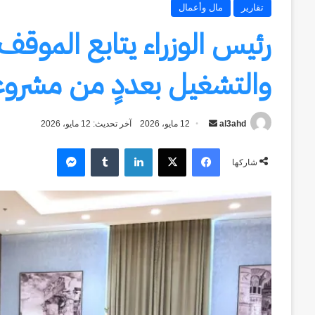
تقارير
مال وأعمال
رئيس الوزراء يتابع الموق
والتشغيل بعددٍ من مشروع
al3ahd
أرسل
12 مايو، 2026
آخر تحديث: 12 مايو، 2026
بريدا
فيسبوك
‫X
لينكدإن
ماسنجر
إلكترونيا
شاركها