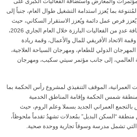
حة المؤتمرات والمعارض واستضافة الفعاليات الكبرى على
ون عاماً من المراقبة
منذ يوم واحد
ُتنوعة بما يُعزز استدامة التشغيل طوال العام، جنباً إلى
الحرب حربين والضربة القاضية (٣)
يُعزز فرص عمل دائمة ويُعزز الاستقرار السكاني، حيث
أوضحت الوزيرة أن “العلمين الجديدة” تتأهب لاستضافة عددٍ من الفعاليات البارزة خلال العام الجاري 2026،
وقمة الاتحاد الأفريقي للمال والأعمال، وقمة ريادة
المهرجان الدولي للطعام، ومهرجان السياحة العلاجية،
فة العالمي، إلى جانب مؤتمر سيتي سكيب، ومهرجان
 العمرانية، الموقف التنفيذي لمشروع رأس الحكمة بما
 منطقة شمس الحكمة وإقامة المناطق الخدمية
 بالتجمع العمراني الجديد بسملا وعلم الروم، حيث
قة “السكن البديل” بمُعدلات تشهدُ تقدماً ملحوظاً،
ة التي تشمل مدرسة وسوقاً تجارية ووحدة صحية.