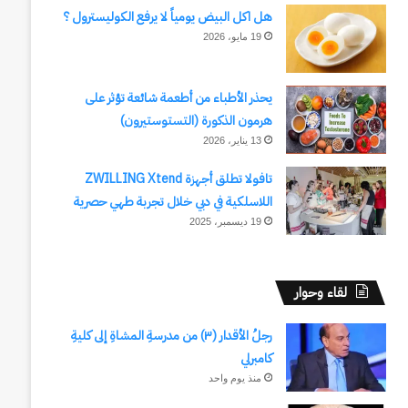
هل اكل البيض يومياً لا يرفع الكوليسترول ؟
19 مايو، 2026
يحذر الأطباء من أطعمة شائعة تؤثر على
هرمون الذكورة (التستوستيرون)
13 يناير، 2026
تافولا تطلق أجهزة ZWILLING Xtend
اللاسلكية في دبي خلال تجربة طهي حصرية
19 ديسمبر، 2025
لقاء وحوار
رجلُ الأقدار (٣) من مدرسةِ المشاةِ إلى كليةِ
كامبرلي
منذ يوم واحد