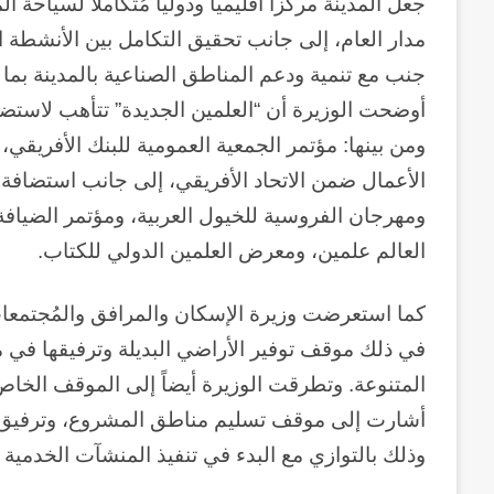
جعل المدينة مركزاً اقليمياً ودولياً مُتكاملاً لسيا
منذ أسبوعين
سبعون
وكالة الـ CIA و ٢٣ يوليو.. سبع
مدار العام، إلى جانب تحقيق التكامل بين الأنشطة الم
عاماً
وإعادة الحسابات
من
جنب مع تنمية ودعم المناطق الصناعية بالمدينة بما 
المراقبة
وإعادة
ومن بينها: مؤتمر الجمعية العمومية للبنك الأفريقي، 
الحسابات
الأعمال ضمن الاتحاد الأفريقي، إلى جانب استضافة 
ومهرجان الفروسية للخيول العربية، ومؤتمر الضيا
العالم علمين، ومعرض العلمين الدولي للكتاب.
كما استعرضت وزيرة الإسكان والمرافق والمُجتمعات
في ذلك موقف توفير الأراضي البديلة وترفيقها في
المتنوعة. وتطرقت الوزيرة أيضاً إلى الموقف الخاص
أشارت إلى موقف تسليم مناطق المشروع، وترفيق منط
وذلك بالتوازي مع البدء في تنفيذ المنشآت الخدمي