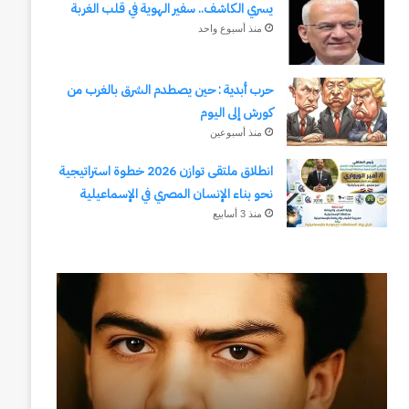
يسري الكاشف.. سفير الهوية في قلب الغربة
منذ أسبوع واحد
حرب أبدية : حين يصطدم الشرق بالغرب من
كورش إلى اليوم
منذ أسبوعين
انطلاق ملتقى توازن 2026 خطوة استراتيجية
نحو بناء الإنسان المصري في الإسماعيلية
منذ 3 أسابيع
رجلُ
طلال
الأقدار
أبوغزاله
(٣)
يكتب:
من
المستقبل
مدرسةِ
يبدأ
المشاةِ
بفكرة