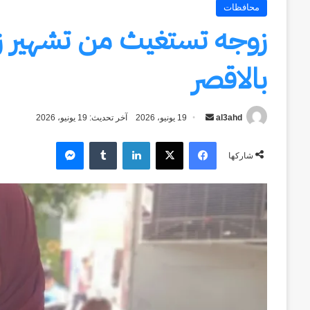
محافظات
زوجه تستغيث من تشهير زو
بالاقصر
al3ahd
أرسل
19 يونيو، 2026
آخر تحديث: 19 يونيو، 2026
بريدا
فيسبوك
‫X
لينكدإن
ماسنجر
إلكترونيا
شاركها