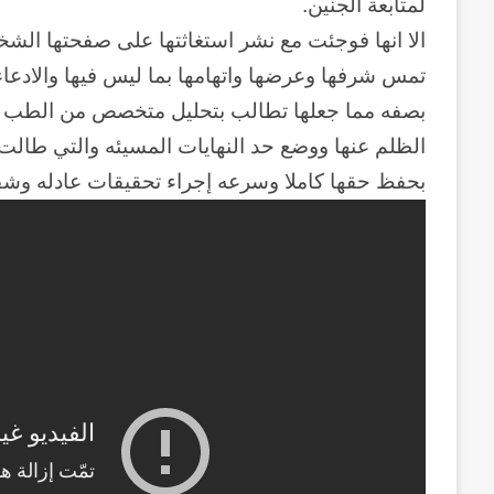
لمتابعة الجنين.
الا انها فوجئت مع نشر استغاثتها على صفحتها الشخ
تمس شرفها وعرضها واتهامها بما ليس فيها والادعاء عل
بصفه مما جعلها تطالب بتحليل متخصص من الطب ا
الظلم عنها ووضع حد النهايات المسيئه والتي طالت
بحفظ حقها كاملا وسرعه إجراء تحقيقات عادله وش
وكالة
الـ
CIA
و
٢٣
يوليو..