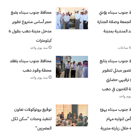
 جنوب سيناء يؤدي
محافظ جنوب سيناء يضع
لجمعة وصلاة الجنازة
حجر أساس مشروع تطوير
المنشية بمدينة
مدخل مدينة دهب بطول 6
كيلومترات
منذ يوم واحد
جنوب سيناء يتابع
محافظ جنوب سيناء يتفقد
ور مبدئي لتطوير
محطة وقود دهب
منذ يوم واحد
ترفيهي حضاري
 اللاجون في دهب
يوم واحد
 جنوب سيناء يهنئ
توقيع بروتوكولات تعاون
لأمن لتوليه مهام
لتنفيذ وحدات “سكن لكل
خلال زيارته مديرية
المصريين”