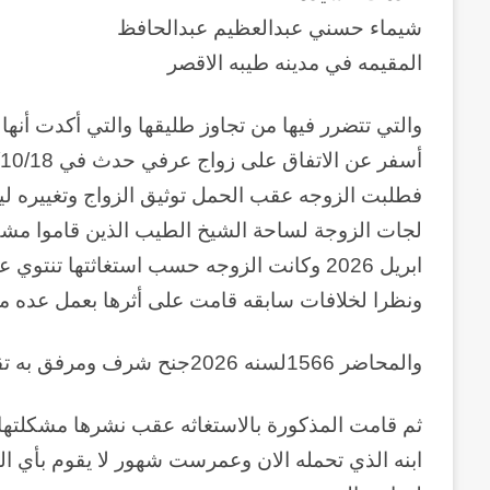
شيماء حسني عبدالعظيم عبدالحافظ
المقيمه في مدينه طيبه الاقصر
والتي تتضرر فيها من تجاوز طليقها والتي أكدت أنه
أسفر عن الاتفاق على زواج عرفي حدث في 2025/10/18 واثمر هذا الزواج عن حمل في شهر أبريل2026
فطلبت الزوجه عقب الحمل توثيق الزواج وتغييره ل
لجات الزوجة لساحة الشيخ الطيب الذين قاموا مشك
ابريل 2026 وكانت الزوجه حسب استغاثتها تن
ونظرا لخلافات سابقه قامت على أثرها بعمل عده محاضر منهم المحضر 
والمحاضر 1566لسنه 2026جنح شرف ومرفق به تقرير طبي
ثم قامت المذكورة بالاستغاثه عقب نشرها مشكلتها ل
ابنه الذي تحمله الان وعمرست شهور لا يقوم بأي الت