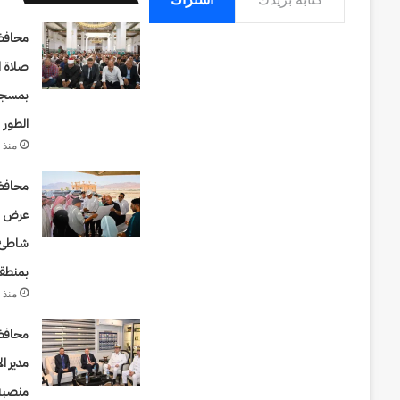
محافظ
صلاة ا
بمسجد 
الطور
منذ 6 ساعات
محافظ 
عرض تص
شاطئ 
بمنطقة
منذ 
محافظ
مدير ا
منصبه 