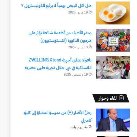
هل اكل البيض يومياً لا يرفع الكوليسترول ؟
19 مايو، 2026
يحذر الأطباء من أطعمة شائعة تؤثر على
هرمون الذكورة (التستوستيرون)
13 يناير، 2026
تافولا تطلق أجهزة ZWILLING Xtend
اللاسلكية في دبي خلال تجربة طهي حصرية
19 ديسمبر، 2025
لقاء وحوار
رجلُ الأقدار (٣) من مدرسةِ المشاةِ إلى كليةِ
كامبرلي
منذ يوم واحد