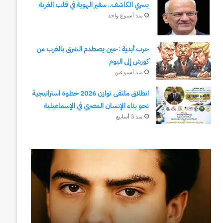
يسري الكاشف.. سفير الهوية في قلب الغربة
منذ أسبوع واحد
حرب أبدية : حين يصطدم الشرق بالغرب من
كورش إلى اليوم
منذ أسبوعين
انطلاق ملتقى توازن 2026 خطوة استراتيجية
نحو بناء الإنسان المصري في الإسماعيلية
منذ 3 أسابيع
رجلُ
طلال
الأقدار
أبوغزاله
(٣)
يكتب:
من
المستقبل
مدرسةِ
يبدأ
المشاةِ
بفكرة