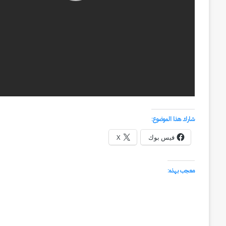
منذ أسبوعين
سبعون
وكالة الـ CIA و ٢٣ يوليو.. سبع
عاماً
وإعادة الحسابات
من
المراقبة
وإعادة
الحسابات
شارك هذا الموضوع:
فيس بوك
X
معجب بهذه: