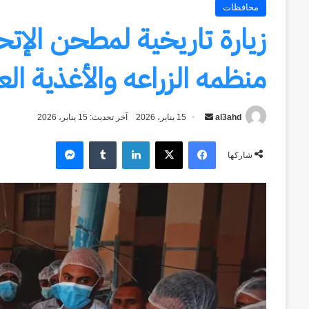
محافظات
زيارة تاريخية لمطحن الإت
منظمه الزراعه والأغذية الع
al3ahd
أرسل
15 يناير، 2026
آخر تحديث: 15 يناير، 2026
بريدا
فيسبوك
‫X
لينكدإن
ماسنجر
إلكترونيا
شاركها