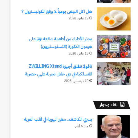
هل اكل البيض يومياً لا يرفع الكوليسترول ؟
19 مايو، 2026
يحذر الأطباء من أطعمة شائعة تؤثر على
هرمون الذكورة (التستوستيرون)
13 يناير، 2026
تافولا تطلق أجهزة ZWILLING Xtend
اللاسلكية في دبي خلال تجربة طهي حصرية
19 ديسمبر، 2025
لقاء وحوار
يسري الكاشف.. سفير الهوية في قلب الغربة
منذ 5 أيام