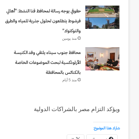
يصطدم
الشرق
حقوقي يوجه رسالة لمحافظ قنا النشط: “أهالي
منذ أسبوعين
بالغرب
حرب أبدية : حين يصطد
فرشوط يتطلعون لحلول جذرية للمياه والطرق
حد
من
 نورا سمير سعيد فرج
إلى اليوم
والتوكتوك”
كورش
منذ يومين
إلى
اليوم
محافظ جنوب سيناء يلتقي وفد الكنيسة
الأرثوذكسية لبحث الموضوعات الخاصة
بالكنائس بالمحافظة
منذ 5 أيام
ويؤكد التزام مصر بالشراكات الدولية
شارك هذا الموضوع: