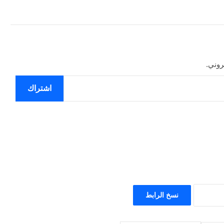
روني.
اشتراك
نسخ الرابط