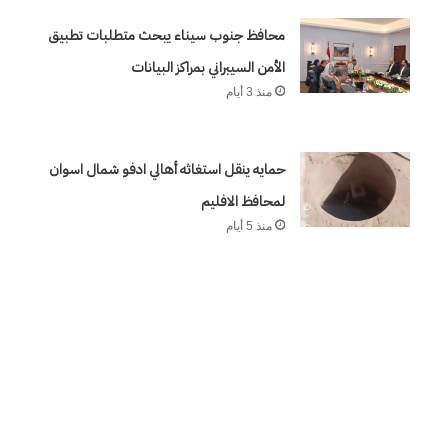
٢٣
يوليو..
محافظ جنوب سيناء يبحث متطلبات تطبيق
منذ أسبوعين
سبعون
م الشرق بالغرب من كورش
وكالة الـ CIA و ٢٣ يوليو.. سبع
الأمن السيبراني بمراكز البيانات
عاماً
وإعادة الحسابات
منذ 3 أيام
من
المراقبة
وإعادة
حمايه ينقل استغاثه أهالي ادفو شمال اسوان
الحسابات
لمحافظ الافليم
منذ 5 أيام