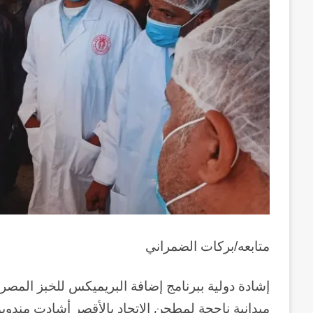
متابعه/بركات الضمراني
إشادة دولية ببرنامج إضافة البريميكس للخبز المصر
ميدانية ناجحة لمطحن الإتحاد بالأقصر أشادت مندوبو