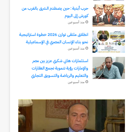
حرب أبدية : حين يصطدم الشرق بالغرب من
كورش إلى اليوم
منذ أسبوعين
انطلاق ملتقى توازن 2026 خطوة استراتيجية
نحو بناء الإنسان المصري في الإسماعيلية
منذ أسبوعين
استثمارات هاني شكري عزيز بين مصر
والإمارات رؤية تنموية تجمع العقارات
والتعليم والرياضة والتسويق التجاري
منذ أسبوعين
انطلاق
ملتقى
توازن
2026