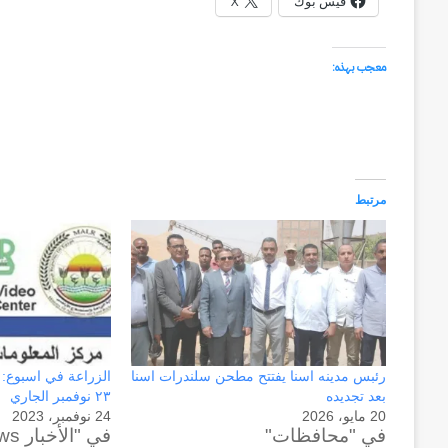
فيس بوك
X
معجب بهذه:
مرتبط
رئبس مدينه اسنا يفتتح مطحن سلندرات اسنا
بعد تجديده
٢٣ نوفمبر الجاري
20 مايو، 2026
24 نوفمبر، 2023
في "محافظات"
في "الأخبار News"