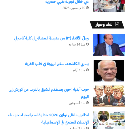
دبي خلال تجربة طهي حصرية
اشترك للحصول على أحدث التدوينات المرسلة إلى بريدك
19 ديسمبر، 2025
الإلكتروني.
كتابة بريدك الإلكتروني...
اشتراك
لقاء وحوار
رجلُ الأقدار (٣) من مدرسةِ المشاةِ إلى كليةِ كامبرلي
منذ 14 ساعة
يسري الكاشف.. سفير الهوية في قلب الغربة
منذ 7 أيام
حرب أبدية : حين يصطدم الشرق بالغرب من كورش إلى
نسخ الرابط
اليوم
منذ أسبوعين
انطلاق ملتقى توازن 2026 خطوة استراتيجية نحو بناء
الإنسان المصري في الإسماعيلية
منذ 3 أسابيع