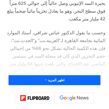
بحيرة السد الإثيوبي وصل حالياً إلى حوالي 625 متراً
فوق سطح البحر، وهو ما يعادل تخزيناً مائياً ضخماً يبلغ
42 مليار متر مكعب.
وحسب ما يقول الدكتور عباس شراقي، أستاذ الموارد
المائية بجامعة القاهرة لـ”العربية.نت” و”الحدث.نت”،
فإن هذه الكمية الحالية تشكل نحو 66% من إجمالي
حجم التخزين الذي كان قد سجله السد في سبتمبر
الماضي عند الافتتاح، والتي بلغت حينها 64 مليار متر
مكعب، موضحاً أن ذلك يمثل حجماً كبيراً ومؤثراً للمياه
المحتجزة في هذا التوقيت من العام.
اظهر المزيد
وذكر أن هذا الارتفاع حدث بالتزامن مع بدء موسم
الأمطار الجديد، والذي انطلق في مايو الماضي بمعدل
تدفق يومي بلغ 21 مليون متر مكعب عند موقع السد،