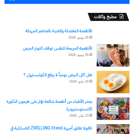
اومو بعد افتتاح النهضة
ومروي بالسودان.. وما تأثير
27 أكتوبر، 2025
ذلك على السد العالي؟
في "تقارير"
3 أكتوبر، 2024
مطبخ واكلات
في "الأخبار News"
الأطعمة المفضلة والغنية بالعناصر المهدئة
25 يونيو، 2026
الأطعمة المريحة للنفس توقف التوتر المزمن
25 يونيو، 2026
سويلم يشارك فى جلسة
“الإدارة الاستراتيجية للموارد
هل اكل البيض يومياً لا يرفع الكوليسترول ؟
المائية لزيادة مرونة المنظومة
المائية”
19 مايو، 2026
15 أكتوبر، 2024
في "مال وأعمال"
يحذر الأطباء من أطعمة شائعة تؤثر على هرمون الذكورة
(التستوستيرون)
13 يناير، 2026
اكتشاف المزيد من
تافولا تطلق أجهزة ZWILLING Xtend اللاسلكية في