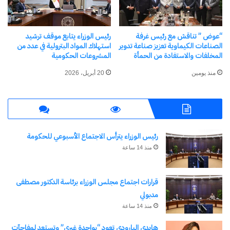
وحسب ما كشفه مسؤولون ومتخصصون مصريون
سابقاً لـ”العربية.نت” فإن السودان يظل هو الأكثر
“عوض ” تناقش مع رئيس غرفة
رئيس الوزراء يتابع موقف ترشيد
عرضة للخطر المباشر نتيجة غياب التنسيق في تبادل
الصناعات الكيماوية تعزيز صناعة تدوير
استهلاك المواد البترولية في عدد من
المخلفات والاستفادة من الحمأة
المشروعات الحكومية
البيانات المائية، حيث تثير التصريفات المفاجئة للمياه
منذ يومين
20 أبريل، 2026
من بوابات السد مخاوف من حدوث فيضانات مدمرة
للزراعة والممتلكات السودانية.
يذكر أنه منذ عام 2011، دخلت أزمة سد النهضة نفقاً
رئيس الوزراء يترأس الاجتماع الأسبوعي للحكومة
مسدوداً، حيث تتمسك إثيوبيا بحقها في التنمية وتوليد
منذ 14 ساعة
الكهرباء عبر السد الذي تبلغ سعته الاستيعابية 74 مليار
متر مكعب، بينما تراه مصر تهديداً مباشراً لأمنها المائي
قرارات اجتماع مجلس الوزراء برئاسة الدكتور مصطفى
وحقها التاريخي في مياه النيل.
مدبولي
منذ 14 ساعة
ومع مطلع العام الحالي، أبدى الرئيس الأميركي دونالد
هايدي البارودي تعود “بواحدة غيري” وتستعد لمفاجآت