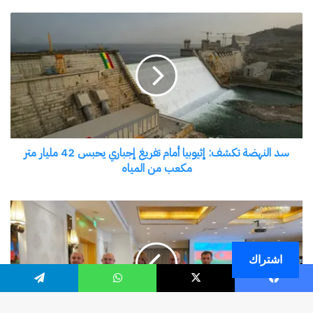
اشتراك
فيسبوك
‫X
واتساب
تيلقرام