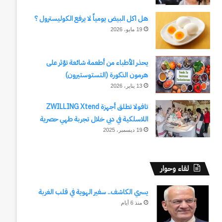
هل اكل البيض يومياً لا يرفع الكوليسترول ؟
19 مايو، 2026
يحذر الأطباء من أطعمة شائعة تؤثر على
هرمون الذكورة (التستوستيرون)
13 يناير، 2026
تافولا تطلق أجهزة ZWILLING Xtend
اللاسلكية في دبي خلال تجربة طهي حصرية
19 ديسمبر، 2025
لقاء وحوار
يسري الكاشف.. سفير الهوية في قلب الغربة
منذ 6 أيام