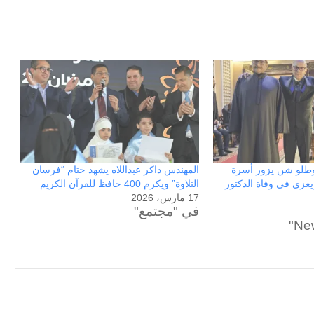
يصطدم
الشرق
منذ أسبوعين
بالغرب
حرب أبدية : حين يصطدم الشرق بالغرب من كورش
من
إلى اليوم
كورش
إلى
اليوم
وطلو شن يزور أسرة
المهندس داكر عبداللاه يشهد ختام “فرسان
يعزي في وفاة الدكتور
التلاوة” ويكرم 400 حافظ للقرآن الكريم
17 مارس، 2026
في "مجتمع"