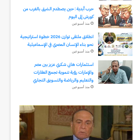
حرب أبدية : حين يصطدم الشرق بالغرب من
كورش إلى اليوم
منذ أسبوعين
انطلاق ملتقى توازن 2026 خطوة استراتيجية
نحو بناء الإنسان المصري في الإسماعيلية
منذ أسبوعين
استثمارات هاني شكري عزيز بين مصر
والإمارات رؤية تنموية تجمع العقارات
والتعليم والرياضة والتسويق التجاري
منذ أسبوعين
وكالة
انطلاق
الـ
ملتقى
CIA
توازن
و
2026