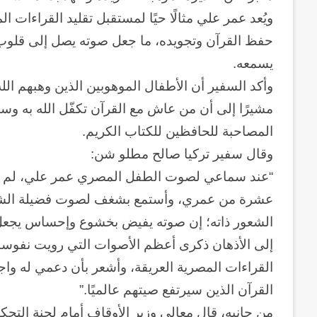
ويُعد عمر علي مثالًا حيًا لمستقبل تقليد القراءات 
حفظ القرآن وتجويده، ما جعل صوته يصل إلى قلوب 
يسمعه.
وأكد السفير أن الأطفال الموهوبين الذين وهبهم الله
مشيرًا إلى أن من عاش مع القرآن تكفّل الله به وسا
المصاحبة للحافظين للكتاب الكريم.
وقال سفير تركيا صالح مطلو شن:
“عند سماعي لصوت الطفل المصري عمر علي، لم يسعن
عشرة من عمري، وأستمع بشغف لصوت فضيلة الشيخ 
الشعور ذاته؛ إن صوته يفيض بخشوع وإحساس يجعل ا
إلى الأذهان ذكرى أعظم الأصوات التي رويت نفوسنا
القراءات المصرية العريقة، وأشعر بأن دعمي له و
القرآن الذين سيرتفع صيتهم عالميًا.”
من جانبه، قال معالي وزير الأوقاف أمام لجنة التحكي