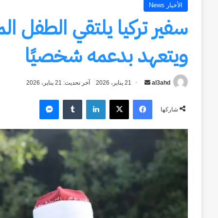
الأخبار News
سفير تركيا يلتقي الطفل ا
ويتعهد بدعمه شخصيًا
al3ahd
أرسل
21 يناير، 2026
آخر تحديث: 21 يناير، 2026
بريدا
فيسبوك
‫X
لينكدإن
ماسنجر
إلكترونيا
شاركها