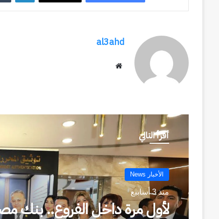
al3ahd
موقع
الويب
أقرأ التالي
الأخبار News
منذ 3 أسابيع
لأول مرة داخل الفروع.. بنك مصر