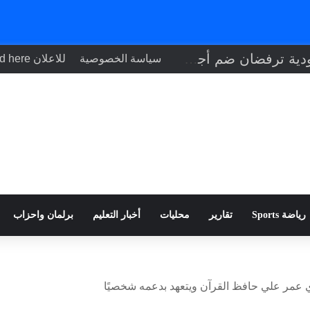
إيطاليا والسعودية ترفضان ضم أجزاء من الضفة الغربية وفرض قيود في هرمز
سياسة الخصوصية
للاعلان Your ad here
رياضة Sports
تقارير
محليات
أخبار التعليم
برلمان واحزاب
 عمر علي حافظ القرآن ويتعهد بدعمه شخصيًا