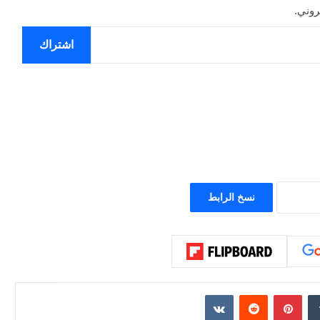
روني.
اشتراك
نسخ الرابط
إن
بينتيريست