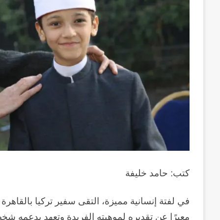
كتب: حامد خليفة
في لفتة إنسانية مميزة، التقى سفير تركيا بالقاهرة
معبرًا عن تقديره لموهبته الفريدة وتعهد بدعمه شخصيً