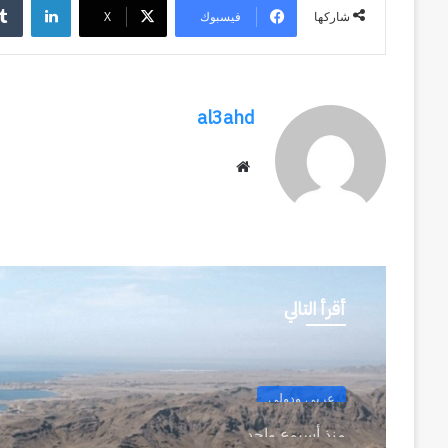
فيسبوك
‫X
شاركها
al3ahd
موقع
الويب
أقرأ التالي
عربي ودولي
منذ أسبوع واحد