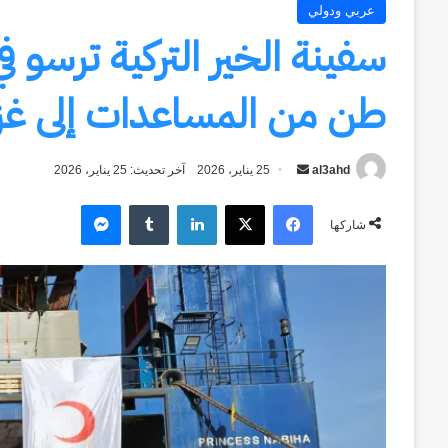
عربي ودولي
طن من المساعدات إلى غز
al3ahd
أرسل
25 يناير، 2026
آخر تحديث: 25 يناير، 2026
بريدا
فيسبوك
‫X
لينكدإن
ماسنجر
إلكترونيا
شاركها