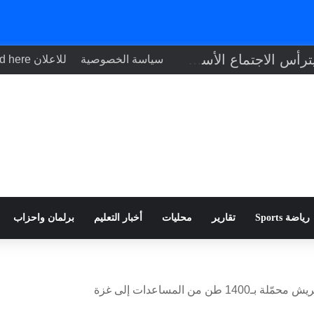
بنك مصر يشارك في «اليوم العالمي للشباب»
سياسة الخصوصية
للاعلان Your ad here
رياضة Sports
تقارير
محليات
أخبار التعليم
برلمان واحزاب
 من المساعدات إلى غزة