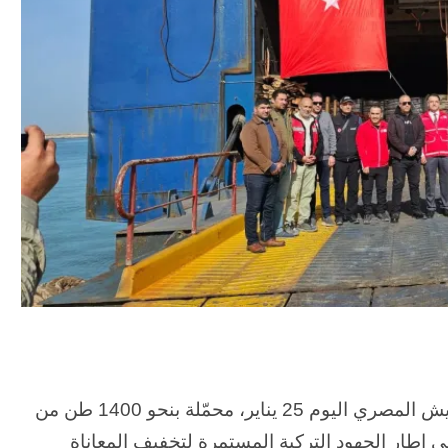
وصلت سفينة الخير العشرين التركية إلى ميناء العريش المصري اليوم 25 يناير، محمّلة بنحو 1400 طن من
إطار الجهود التركية المستمرة لتخفيف المعاناة