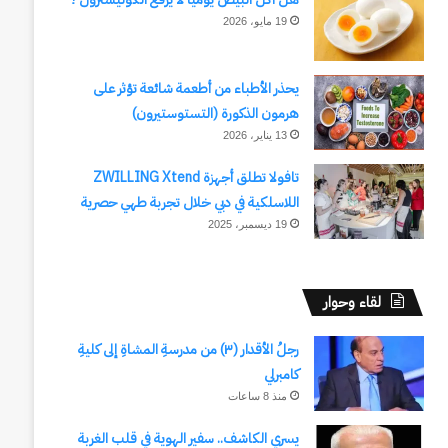
19 مايو، 2026
يحذر الأطباء من أطعمة شائعة تؤثر على
هرمون الذكورة (التستوستيرون)
13 يناير، 2026
تافولا تطلق أجهزة ZWILLING Xtend
اللاسلكية في دبي خلال تجربة طهي حصرية
19 ديسمبر، 2025
لقاء وحوار
رجلُ الأقدار (٣) من مدرسةِ المشاةِ إلى كليةِ
كامبرلي
منذ 8 ساعات
يسري الكاشف.. سفير الهوية في قلب الغربة