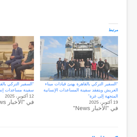
وكالة الـ CIA و ٢٣ يوليو.. سبع
عاماً
وإعادة الحسابات
من
المراقبة
وإعادة
مرتبط
الحسابات
“السفير التركي بالقاهرة يهنئ قيادات ميناء
“السفير التركي بال
العريش ويتفقد سفينة المساعدات الإنسانية
سفينة مساعدات إنسا
المتجهة إلى غزة”
12 أكتوبر، 2025
في "الأخبار News"
19 أكتوبر، 2025
في "الأخبار News"