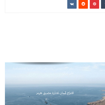
نشر “أكسيوس” واشنطن تكثف حربها الاقتصادية
على إيران
اقتراح عُمان لادارة مضيق هرمز