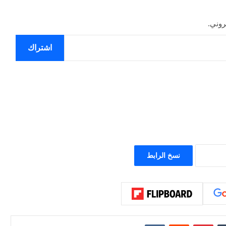
روني.
اشتراك
نسخ الرابط
إن
بينتيريست