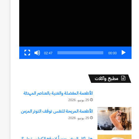
الفيديو
02:47
00:00
مطبخ واكلات
الأطعمة المفضلة والغنية بالعناصر المهدئة
25 يونيو، 2026
الأطعمة المريحة للنفس توقف التوتر المزمن
25 يونيو، 2026
هل اكل البيض يومياً لا يرفع الكوليسترول ؟