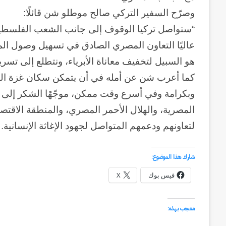
وصرّح السفير التركي صالح موطلو شن قائلًا:
“ستواصل تركيا الوقوف إلى جانب الشعب الفلسطيني
عاليًا التعاون المصري الصادق في تسهيل وصول ال
هو السبيل لتخفيف معاناة الأبرياء، ونتطلع إلى تسري
كما أعرب شن عن أمله في أن يتمكن سكان غزة ال
وبكرامة وفي أسرع وقت ممكن، موجّهًا الشكر إلى ا
المصرية، والهلال الأحمر المصري، والمنطقة الاقتص
لتعاونهم ودعمهم المتواصل لجهود الإغاثة الإنسانية.
وكالة
شارك هذا الموضوع:
الـ
CIA
فيس بوك
X
و
٢٣
معجب بهذه:
يوليو..
منذ أسبوعين
سبعون