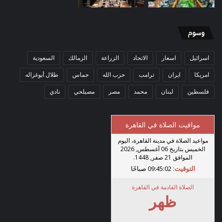
وسوم
اسرائيل
اسعار
الاتحاد
الزراعة
الزمالك
السعودية
امريكا
ايران
ترامب
حزب الله
حماس
طلال أبوغزاله
فلسطين
لبنان
محمد
مصر
مصيلحي
نادي