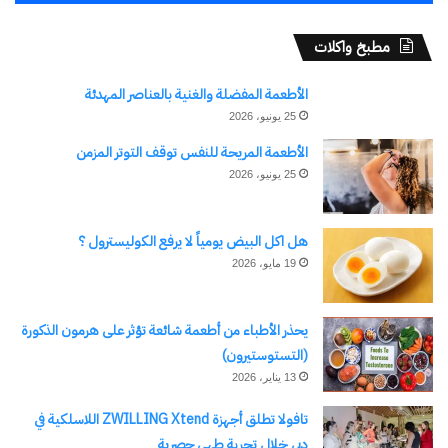
وكشف القائمون على الصالون أن أجندة الموسم
مطبخ واكلات
الصيفي تتضمن عددًا من الندوات واللقاءات المتخصصة
الأطعمة المفضلة والغنية بالعناصر المهدئة
التي تتناول ملفات وطنية واستراتيجية مهمة، من بينها:
25 يونيو، 2026
الأطعمة المريحة للنفس توقف التوتر المزمن
• التهديدات الإقليمية وكيفية مواجهتها بمنظور وطني
25 يونيو، 2026
شامل.
• دور الاقتصاد الوطني في مواجهة الأزمات العالمية.
هل اكل البيض يومياً لا يرفع الكوليسترول ؟
• التحولات الاجتماعية والقيمية في المجتمع المصري.
19 مايو، 2026
• مخاطر التلاعب بالهوية المصرية عبر الإعلام الرقمي.
• استعادة الشخصية المصرية في منظومتي التعليم
يحذر الأطباء من أطعمة شائعة تؤثر على هرمون الذكورة
والثقافة.
(التستوستيرون)
13 يناير، 2026
وتأتي هذه الفعاليات استمرارًا لرسالة صالون الرواد
تافولا تطلق أجهزة ZWILLING Xtend اللاسلكية في
الثقافي في دعم الوعي الوطني وترسيخ قيم الانتماء
دبي خلال تجربة طهي حصرية