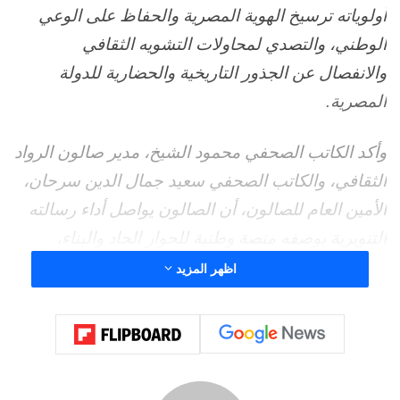
أولوياته ترسيخ الهوية المصرية والحفاظ على الوعي
الوطني، والتصدي لمحاولات التشويه الثقافي
والانفصال عن الجذور التاريخية والحضارية للدولة
المصرية.
وأكد الكاتب الصحفي محمود الشيخ، مدير صالون الرواد
الثقافي، والكاتب الصحفي سعيد جمال الدين سرحان،
الأمين العام للصالون، أن الصالون يواصل أداء رسالته
التنويرية بوصفه منصة وطنية للحوار الجاد والبناء،
تسهم في تعزيز الوعي العام بالقضايا المصيرية التي
اظهر المزيد
تمس الدولة والمواطن، وترسخ لمفهوم الثقافة الوطنية
الجامعة التي لا تقف عند حدود الأدب والفنون، بل تمتد
إلى الفكر الاستراتيجي والأمن القومي والاقتصاد
والتعليم وقضايا المجتمع والهوية.