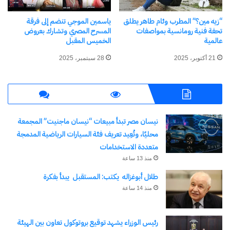
رانيا عبد العاطي مؤلفة الكتاب.
“زيه مين؟” المطرب وئام طاهر يطلق
ياسمين الموجي تنضم إلى فرقة
تحفة فنية رومانسية بمواصفات
المسرح المصري وتشارك بعروض
ومن المنتظر أن تشهد الفعالية حضورًا واسعًا من
عالمية
الخميس المقبل
قيادات القطاع السياحي ورجال الأعمال والخبراء
21 أكتوبر، 2025
28 سبتمبر، 2025
والإعلاميين وأصدقاء وتلاميذ الأستاذ إلهامي الزيات، في
أمسية خاصة تمثل احتفاءً مستحقًا بمسيرة أحد أبرز
رواد السياحة المصرية، وعرفانًا بما قدمه من إسهامات
كبيرة في خدمة هذه الصناعة الوطنية المهمة.
نيسان مصر تبدأ مبيعات “نيسان ماجنيت” المجمعة
محليًا، وتُعِيد تعريف فئة السيارات الرياضية المدمجة
إهداء نسخة من الكتاب إلى مكتبة نقابة الصحفيين
متعددة الاستخدامات
منذ 13 ساعة
وفي لفتة تعكس تقديره الكبير للدور الثقافي والتنويري
طلال أبوغزاله يكتب: المستقبل يبدأ بفكرة
منذ 14 ساعة
الذي تضطلع به نقابة الصحفيين، أهدى الأستاذ إلهامي
الزيات نسخة من كتابه «إلهامي الزيات.. خمسون عامًا
رئيس الوزراء يشهد توقيع بروتوكول تعاون بين الهيئة
في دنيا السياحة» إلى مكتبة النقابة، موجّهًا خطاب