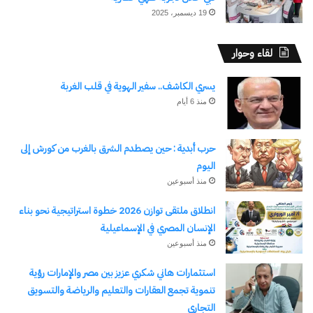
والحفاظ على الهوية المصرية، من خلال حوار جاد يجمع
19 ديسمبر، 2025
بين الخبرة والمعرفة والمسؤولية الوطنية.
لقاء وحوار
شارك هذا الموضوع:
يسري الكاشف.. سفير الهوية في قلب الغربة
منذ 6 أيام
فيس بوك
X
حرب أبدية : حين يصطدم الشرق بالغرب من كورش إلى
معجب بهذه:
اليوم
منذ أسبوعين
انطلاق ملتقى توازن 2026 خطوة استراتيجية نحو بناء
الإنسان المصري في الإسماعيلية
مرتبط
منذ أسبوعين
استثمارات هاني شكري عزيز بين مصر والإمارات رؤية
تنموية تجمع العقارات والتعليم والرياضة والتسويق
التجاري