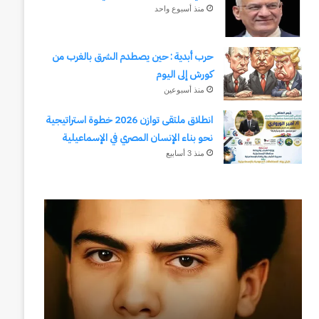
منذ أسبوع واحد
حرب أبدية : حين يصطدم الشرق بالغرب من
كورش إلى اليوم
منذ أسبوعين
انطلاق ملتقى توازن 2026 خطوة استراتيجية
نحو بناء الإنسان المصري في الإسماعيلية
منذ 3 أسابيع
رجلُ
طلال
الأقدار
أبوغزاله
(٣)
يكتب:
من
المستقبل
مدرسةِ
يبدأ
المشاةِ
بفكرة
إلى