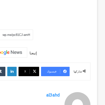
إتبعنا
لينكد
فيسبوك
‫X
شاركها
al3ahd