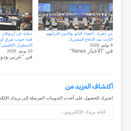
وكالة الـ CIA و ٢٣ يوليو.. سبع
عاماً
وإعادة الحسابات
من
المراقبة
وإعادة
من أنقرة.. أعضاء الناتو يؤكدون التزامهم
«نيابة عن أردوغان.
الحسابات
الثابت ببند الدفاع المشترك
قمة جنوب شرق أورو
8 يوليو، 2026
الاستقرار الإقليمي”
في "الأخبار News"
10 يونيو، 2026
في "عربي ودو
اكتشاف المزيد من
اشترك للحصول على أحدث التدوينات المرسلة إلى بريدك الإلكت
كتابة بريدك الإلكتروني...