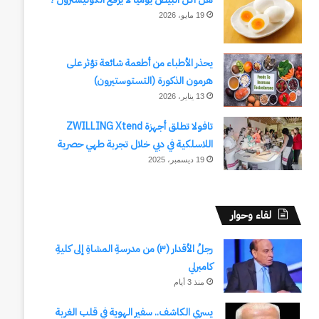
19 مايو، 2026
يحذر الأطباء من أطعمة شائعة تؤثر على
هرمون الذكورة (التستوستيرون)
13 يناير، 2026
تافولا تطلق أجهزة ZWILLING Xtend
اللاسلكية في دبي خلال تجربة طهي حصرية
19 ديسمبر، 2025
لقاء وحوار
رجلُ الأقدار (٣) من مدرسةِ المشاةِ إلى كليةِ
كامبرلي
منذ 3 أيام
يسري الكاشف.. سفير الهوية في قلب الغربة