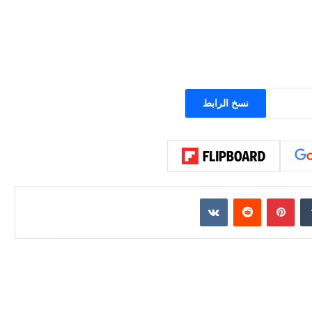
نسخ الرابط
إن
بينتيريست