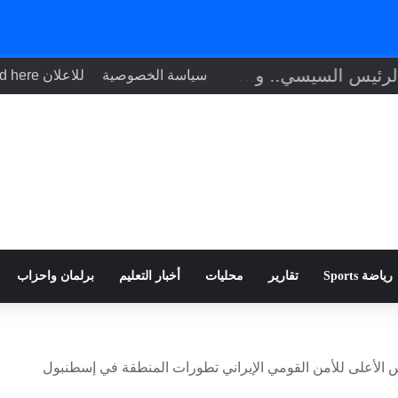
تنفيذاً لتوجيهات الرئيس السيسي.. وزير الصحة يبحث مع نظيره التشادي
سياسة الخصوصية
للاعلان Your ad here
رياضة Sports
تقارير
محليات
أخبار التعليم
برلمان واحزاب
 الأعلى للأمن القومي الإيراني تطورات المنطقة في إسطنبول