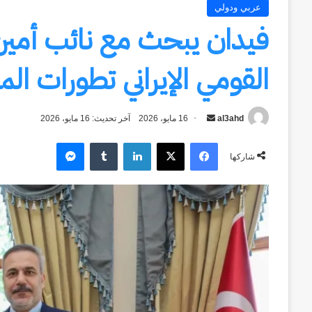
عربي ودولي
فيدان يبحث مع نائب أمين
القومي الإيراني تطورات ال
al3ahd
أرسل
16 مايو، 2026
آخر تحديث: 16 مايو، 2026
بريدا
فيسبوك
‫X
لينكدإن
ماسنجر
إلكترونيا
شاركها