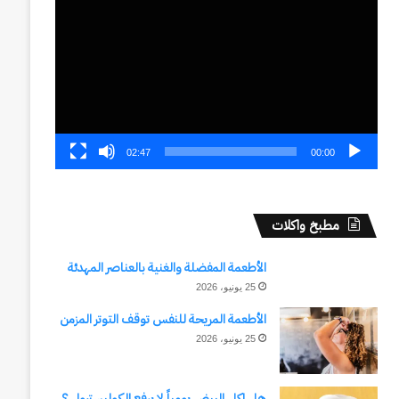
الفيديو
02:47
00:00
مطبخ واكلات
الأطعمة المفضلة والغنية بالعناصر المهدئة
25 يونيو، 2026
الأطعمة المريحة للنفس توقف التوتر المزمن
25 يونيو، 2026
هل اكل البيض يومياً لا يرفع الكوليسترول ؟