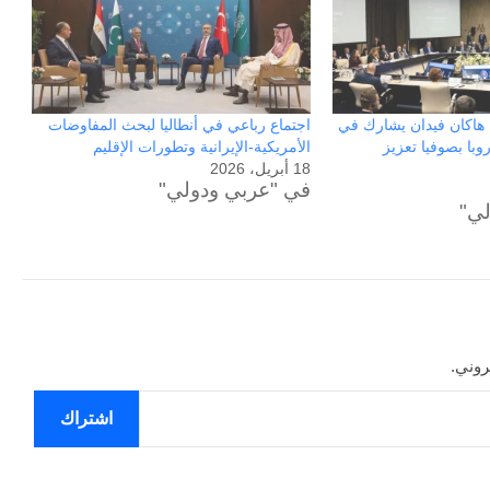
ون عاماً من المراقبة
منذ 3 أيام
الحرب حربين والضربة القاضية (٣)
. هاكان فيدان يشارك في
اجتماع رباعي في أنطاليا لبحث المفاوضات
با بصوفيا تعزيز
الأمريكية-الإيرانية وتطورات الإقليم
18 أبريل، 2026
في "عربي ودولي"
لي"
روني.
اشتراك