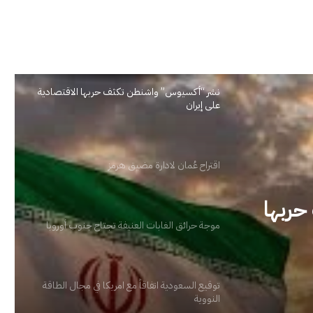
نشر “أكسيوس” واشنطن تكثف حربها الاقتصادية
على إيران
اقتراح عُمان لادارة مضيق هرمز
موجة حرائق الغابات العنيفة تجتاح جنوب أوروبا
توقيع السعودية اتفاقاً مع امريكا في مجال الطاقة
حربها
النووية