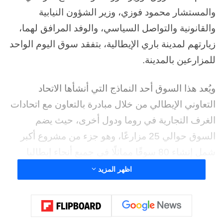
والمستشار محمود فوزي، وزير الشؤون النيابية
والقانونية والتواصل السياسي، والوفد المرافق لهما،
زيارتهم لمدينة باري الإيطالية، بتفقد سوق اليوم الواحد
للمزارعين بالمدينة.
ويُعد هذا السوق أحد النماذج التي أنشأها الاتحاد
التعاوني الإيطالي من خلال مبادرة بالتعاون مع اتحادات
الغرف التجارية في روما ودول أخرى، حيث يضم
السوق حوالي 25 مزارعًا، وهو جزء من مشروع أكبر
شمل إنشاء 80 سوقًا مماثلًا في جميع أنحاء إيطاليا
مؤخرًا، بهدف تقديم تسهيلات للمزارعين من خلال
اظهر المزيد
تجميعهم لبيع منتجاتهم بأسعار مناسبة دون وسطاء، من
المنتج للمستهلك مباشرة.