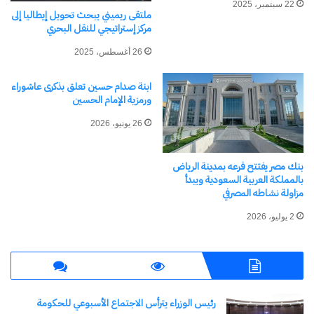
على تبادل الخبرات والاستفادة من التجارب الدولية في
22 سبتمبر، 2025
ملتقى ريميني يبحث تحويل إيطاليا إلى
تعزيز دور التعاونيات الزراعية، بما يدعم أولويات التنمية
مركز إستراتيجي للنقل البحري
المستدامة ويعزز من التعاون الثنائي بين مصر ومعهد
26 أغسطس، 2025
سيام باري، وتنفيذا لمذكرة التفاهم التي تم توقيعها
ابنة صدام حسين تعلق بذكرى عاشوراء
مؤخرًا مع المعهد.
ورمزية الإمام الحسين
26 يونيو، 2026
شارك هذا الموضوع:
فيس بوك
X
بنك مصر يفتتح فرعه بمدينة الرياض
بالمملكة العربية السعودية ويبدأ
مزاولة نشاطه المصرفي
معجب بهذه:
2 يوليو، 2026
جاري
التحميل…
رئيس الوزراء يترأس الاجتماع الأسبوعي للحكومة
مرتبط