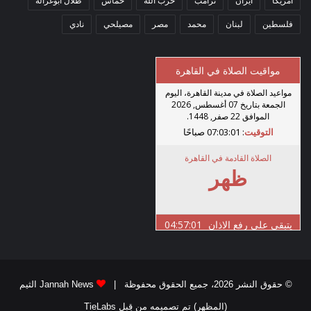
امريكا
ايران
ترامب
حزب الله
حماس
طلال أبوغزاله
فلسطين
لبنان
محمد
مصر
مصيلحي
نادي
© حقوق النشر 2026، جميع الحقوق محفوظة |
Jannah News الثيم
(المظهر) تم تصميمه من قِبل TieLabs