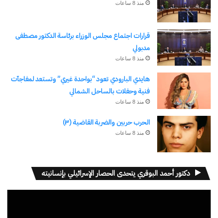
منذ 8 ساعات
قرارات اجتماع مجلس الوزراء برئاسة الدكتور مصطفى
مدبولي
وزيرا الزراعة والشؤون النيابية
افتتاح سوق اليوم الواحد بمدينة
منذ 8 ساعات
يتفقدان أحد النماذج التعاونية
طور سيناء بنسبة تخفيض من
المنتجة بجنوب إيطاليا
20 إلى 30% وسط إقبال
هايدي البارودي تعود “بواحدة غيري” وتستعد لمفاجآت
5 سبتمبر، 2025
جماهيري كبير
فنية وحفلات بالساحل الشمالي
في "تقارير"
27 مايو، 2025
منذ 8 ساعات
في "الأخبار News"
الحرب حربين والضربة القاضية (٣)
منذ 8 ساعات
دكتور أحمد البوقري يتحدى الحصار الإسرائيلي بإنسانيته
افتتاح “سوق اليوم الواحد”
بمدينة طور سيناء بأسعار
مخفضة
مشغل
24 يوليو، 2025
الفيديو
في "الأخبار News"