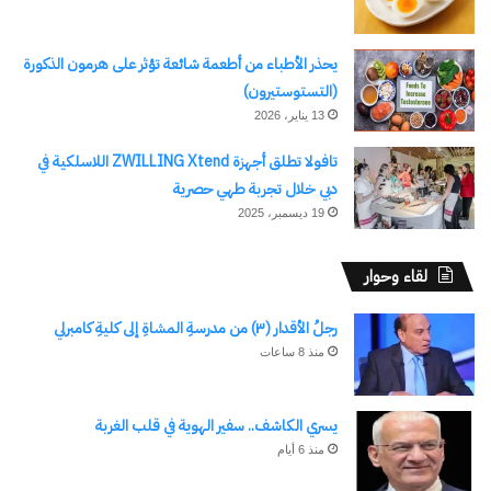
نسخ الرابط
يحذر الأطباء من أطعمة شائعة تؤثر على هرمون الذكورة
(التستوستيرون)
13 يناير، 2026
تافولا تطلق أجهزة ZWILLING Xtend اللاسلكية في
دبي خلال تجربة طهي حصرية
19 ديسمبر، 2025
لقاء وحوار
رجلُ الأقدار (٣) من مدرسةِ المشاةِ إلى كليةِ كامبرلي
منذ 8 ساعات
يسري الكاشف.. سفير الهوية في قلب الغربة
منذ 6 أيام