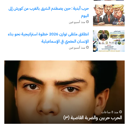
حرب أبدية : حين يصطدم الشرق بالغرب من كورش إلى
اليوم
منذ أسبوعين
انطلاق ملتقى توازن 2026 خطوة استراتيجية نحو بناء
الإنسان المصري في الإسماعيلية
منذ أسبوعين
رجلُ
طل
الأقدار
أبو
(٣)
يك
من
ال
مدرسةِ
يبد
المشاةِ
بف
إلى
منذ 8 ساعات
كليةِ
رجلُ الأقدار (٣) من مدرسةِ المشاةِ إلى كليةِ كامبرلي
ط
كامبرلي