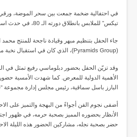
في احتفالية ضخمة جمعت بين سحر الموضة، ورقي ا
تيكس” للملابس بانطلاق دورته الـ 80، في حدث استثنائي عكس ريادة صناعة الأزياء في المنطقة.
جاء الحفل بتنظيم مبهر وقيادة ناجحة للمنتج محمد
(Pyramids Group)، الذي كان في استقبال نخبة من كبار الشخصيات.
وقد تزيّن الحفل بحضور دبلوماسي رفيع تمثل في ال
الأهمية الدولية للمعرض. كما شهدت الأمسية حضوراً
البارز باسل سماقية، رئيس مجلس إدارة مجموعة “قط
أضفى نجوم الفن أجواءً من البهجة والتميز على ال
الأنظار بحضوره المميز بصحبة حرمه، في ظهور اجتم
حضر بصحبة نجله، مشاركين الحضور هذه الليلة الاحت