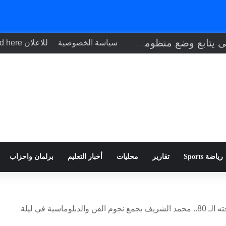
الرئيس السيسى يتابع وضع منظومة الأمن الغذائي
سياسة الخصوصية
للاعلان Your ad here
رياضة Sports
تقارير
محليات
أخبار التعليم
برلمان واحزاب
“كايرو فاشون تيكس” يحتفل بنسخته الـ 80.. محمد الشريف يجمع نجوم الفن والدبلوماسية في ليلة