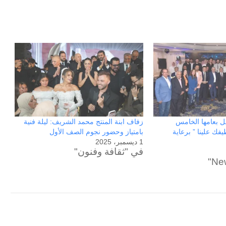
فل بعامها الخامس
زفاف ابنة المنتج محمد الشريف: ليلة فنية
فك علينا ” برعاية
بامتياز وحضور نجوم الصف الأول
1 ديسمبر، 2025
في "ثقافة وفنون"