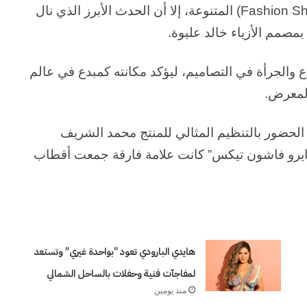
شهد الحفل إقامة مجموعة من عروض الأزياء (Fashion Shows) المتنوعة، إلا أن الحدث الأبرز الذي نال
صمم الأزياء خالد عليوة.
اع والجرأة في التصاميم، ليؤكد مكانته كمبدع في عالم
المعرض.
 الحضور بالتنظيم المثالي للمنتج محمد الشريف
بيراميدز”، مؤكدين أن الدورة الـ 80 لـ “كايرو فاشون تيكس” كانت علامة فارقة جمعت أقطاب
قادمة
من
الصعيد
هايدي البارودي تعود “بواحدة غيري” وتستعد
(١)
…
لمفاجآت فنية وحفلات بالساحل الشمالي
بقلم
منذ يومين
/