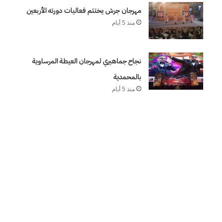
ة… رحلة وطن
منذ أسبوعين
نورا
مهرجان جرش يختتم فعاليات دورته الأربعين
قادمة من الصعيد (١)…بقلم / نورا سمير سعيد فرج
سمير
منذ 5 أيام
سعيد
فرج
نجاح جماهيري لمهرجان العيطة المرساوية
بالمحمدية
منذ 5 أيام