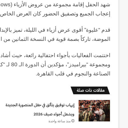
إعجاب الجميع وتصفيق الحضور كان العرض الخاص بم
قدم “عليوة” أقوى عرض أزياء في الليلة، تميز بالإبد
الموضة، تاركاً بصمة قوية في النسخة الثمانين من 
اختتمت الفعاليات بأجواء احتفالية رائعة، حيث أشاد
ومجموعة “
الصناعة والنجوم في قلب القاهرة.
قناة
مقالات ذات صلة
السويس:
من
إيهاب توفيق يتألق في حفل المنصورة الجديدة
التأميم
إلى
ويشعل أجواء صيف 2026
الريادة…
منذ ساعة واحدة
منذ أسبوعين
رحلة