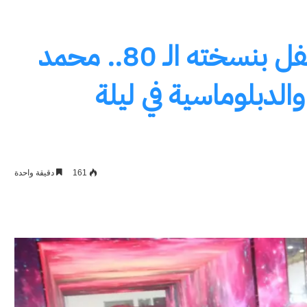
“كايرو فاشون تيكس” يحتفل بنسخته الـ 80.. محمد
لدبلوماسية في ليلة
161
دقيقة واحدة