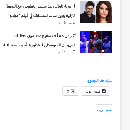
قناة السويس: من التأميم إلى الرياد
وطن
في سرية تامة.. وليد منصور يتفاوض مع النجمة
وية في قلب الغربة
على مجرى مائي
على
التركية بيرين سات للمشاركة في فيلم “ميلانو”
مجرى
منذ 5 أيام
مائي
أكثر من 45 ألف متفرج يختتمون فعاليات
المهرجان المتوسطي للناظور في أجواء استثنائية
منذ 5 أيام
شارك هذا الموضوع:
فيس بوك
X
معجب بهذه: