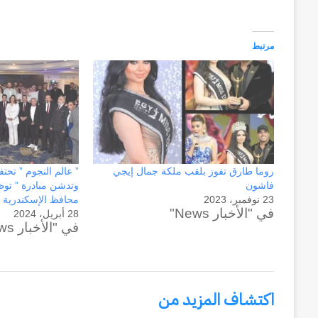
مرتبط
روما طارق تفوز بلقب ملكة جمال إيجي
” عالم النجوم ” تحت
فاشون
وتدشن مبادرة ” توظي
23 نوفمبر، 2023
محافظ الإسكندرية
في "الأخبار News"
28 أبريل، 2024
في "الأخبار News"
اكتشاف المزيد من