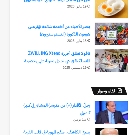
19 مايو، 2026
يحذر الأطباء من أطعمة شائعة تؤثر على
هرمون الذكورة (التستوستيرون)
13 يناير، 2026
تافولا تطلق أجهزة ZWILLING Xtend
اللاسلكية في دبي خلال تجربة طهي حصرية
19 ديسمبر، 2025
لقاء وحوار
رجلُ الأقدار (٣) من مدرسةِ المشاةِ إلى كليةِ
كامبرلي
منذ يومين
يسري الكاشف.. سفير الهوية في قلب الغربة