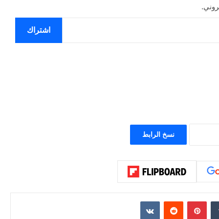
روني.
اشتراك
نسخ الرابط
إن
بينتيريست