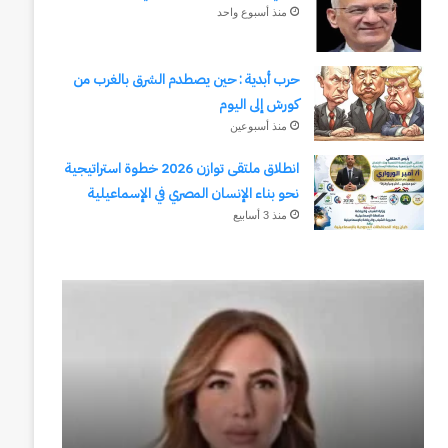
منذ أسبوع واحد
حرب أبدية : حين يصطدم الشرق بالغرب من
كورش إلى اليوم
منذ أسبوعين
انطلاق ملتقى توازن 2026 خطوة استراتيجية
نحو بناء الإنسان المصري في الإسماعيلية
منذ 3 أسابيع
حرب
وكالة
أبدية
الـ
CIA
:
حين
و
يصطدم
٢٣
الشرق
يوليو..
منذ أسبوعين
منذ أسبو
بالغرب
سبعون