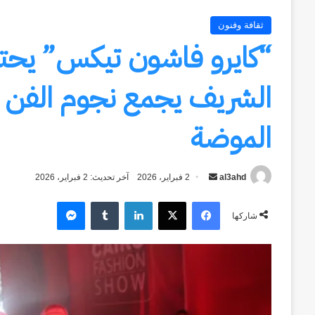
ثقافة وفنون
الشريف يجمع نجوم الفن وا
الموضة
al3ahd
أرسل
2 فبراير، 2026
آخر تحديث: 2 فبراير، 2026
بريدا
فيسبوك
‫X
لينكدإن
ماسنجر
إلكترونيا
شاركها