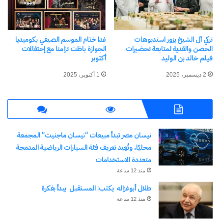
اشترك للحصول على أحدث التدوينات المرسلة إلى بريدك
الإلكتروني.
كتابة بريدك الإلكتروني...
تركي آل الشيخ يزور استديوهات
غدا ختام الموسم الصيفي بكوميديا
اشتراك
الحصن والقدية لمتابعة تحضيرات
الجوازة باظت تزامنا مع إحتفالات
فيلم خالد بن الوليد
أكتوبر
2 ديسمبر، 2025
1 أكتوبر، 2025
نيسان مصر تبدأ مبيعات “نيسان ماجنيت” المجمعة
محليًا، وتُعِيد تعريف فئة السيارات الرياضية المدمجة
متعددة الاستخدامات
نسخ الرابط
منذ 12 ساعة
طلال أبوغزاله يكتب: المستقبل يبدأ بفكرة
منذ 12 ساعة