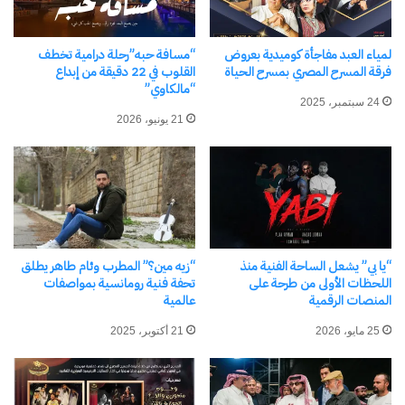
سليمان، وتحمل الفنانة سميحة أيوب الرئاسة الشرفية.
كما حظي المهرجان بدعم كامل من محافظة جنوب
لمياء العبد مفاجأة كوميدية بعروض
“مسافة حبه”رحلة درامية تخطف
سيناء برئاسة اللواء الدكتور خالد مبارك، في إطار
فرقة المسرح المصري بمسرح الحياة
القلوب في 22 دقيقة من إبداع
“مالكاوي”
تعاون مؤسسي يعزز التنمية الثقافية والسياحية في
24 سبتمبر، 2025
21 يونيو، 2026
المنطقة.
شارك هذا الموضوع:
فيس بوك
X
معجب بهذه:
“يا بي” يشعل الساحة الفنية منذ
“زيه مين؟” المطرب وئام طاهر يطلق
اللحظات الأولى من طرحة على
تحفة فنية رومانسية بمواصفات
المنصات الرقمية
عالمية
25 مايو، 2026
21 أكتوبر، 2025
اكتشاف المزيد من