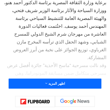
برعاية وزارة الثقافة المصرية برئاسة الدكتور أحمد هنو،
ووزارة السياحة والآثار برئاسة الوزير شريف فتحي،
والهيئة المصرية العامة للتنشيط السياحي برئاسة
المهندس أحمد يوسف. اختُتمت فعاليات الدورة
العاشرة من مهرجان شرم الشيخ الدولي للمسرح
الشبابي، وشهد الحفل الذي ترأسه المخرج مازن
الغرباوي، توزيع الجوائز على نخبة من أبرز العروض
المشاركة.
وقد نالت مسرحية “ماسح الأحذية” جائزة أفضل عرض
مسرحي متكامل ضمن مسابقة المونودراما، وهي
الجائزة المقدّمة من الرئيس الفخري للهيئة الدولية
اظهر المزيد
للمسرح محمد سيف الأفخم.
المسرحية من تأليف د. خالد الجابر، وتصميم وتنفيذ
السينوغرافيا والإخراج لحافظ خليفة، فيما جسّد الفنان