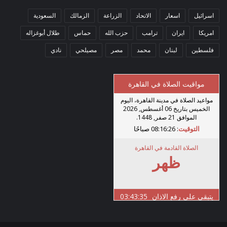
اسرائيل
اسعار
الاتحاد
الزراعة
الزمالك
السعودية
امريكا
ايران
ترامب
حزب الله
حماس
طلال أبوغزاله
فلسطين
لبنان
محمد
مصر
مصيلحي
نادي